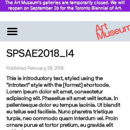
The Art Museum’s galleries are temporarily closed. We will
reopen on September 26 for the Toronto Biennial of Art.
Stay updated
SPSAE2018_l4
Published February 28, 2018.
This is introductory text, styled using the
"introtext" style with the [format] shortcode.
Lorem ipsum dolor sit amet, consectetur
adipiscing elit. Phasellus sit amet velit lectus. In
pellentesque dolor eu tempus lacinia. Ut blandit
eu tellus sed facilisis. Nunc pharetra tristique
turpis, nec commodo quam interdum vel. Proin
ornare purus at tortor pretium, eu gravida elit