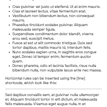
Cras pulvinar vel justo ut eleifend. Ut at enim mauris.
Cras et laoreet lectus, vitae fermentum erat.
Vestibulum non bibendum lectus, non consequat
mauris.
Phasellus tincidunt sodales pulvinar. Aliquam
malesuada semper ligula.
Suspendisse condimentum dolor blandit, viverra
arcu sed, suscipit metus.
Fusce at est ut elit commodo tristique. Duis sed
tortor dapibus, mattis mauris id, interdum felis.
Nunc sodales sapien urna, in sagittis eros congue
eget. Donec id tempor enim, fermentum auctor
quam.
Donec pharetra, odio et lacinia facilisis, risus nulla
bibendum nulla, non vulputate lacus ante nec massa.
Horizontal rules can be inserted using the [line]
shortcode, which look like this:
Sed dapibus convallis sem, at pulvinar nulla ullamcorper
et. Aliquam tincidunt tortor in elit dictum, et malesuada
felis malesuada. Vivamus eget augue nulla. In et