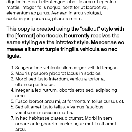
dignissim eros. Pellentesque lobortis arcu at egestas
mattis. Integer felis neque, porttitor ut laoreet vel,
elementum ac purus. Aenean in arcu volutpat,
scelerisque purus ac, pharetra enim.
This copy is created using the "callout" style with
the [format] shortcode. It currently receives the
same styling as the introtext style. Maecenas ac
massa sit amet turpis fringilla vehicula ac nec
ligula.
Suspendisse vehicula ullamcorper velit id tempus.
Mauris posuere placerat lacus in sodales.
Morbi sed justo interdum, vehicula tortor a,
ullamcorper lectus.
Integer a leo rutrum, lobortis eros sed, adipiscing
arcu.
Fusce laoreet arcu mi, at fermentum tellus cursus et.
Sed sit amet justo tellus. Vivamus faucibus
vestibulum massa in mattis.
In hac habitasse platea dictumst. Morbi in sem
ornare ante pharetra scelerisque mattis sit amet
arcu.