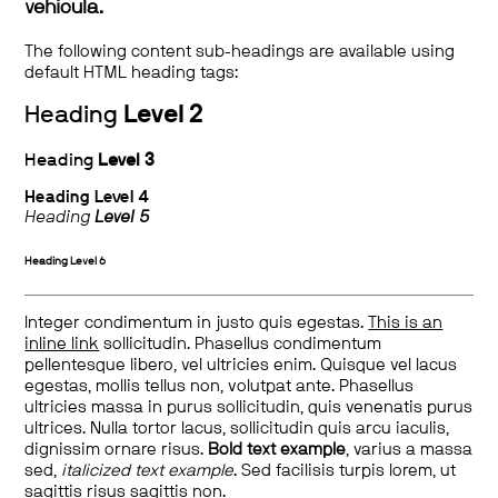
vehicula.
The following content sub-headings are available using
default HTML heading tags:
Heading
Level 2
Heading
Level 3
Heading
Level 4
Heading
Level 5
Heading
Level 6
Integer condimentum in justo quis egestas.
This is an
inline link
sollicitudin. Phasellus condimentum
pellentesque libero, vel ultricies enim. Quisque vel lacus
egestas, mollis tellus non, volutpat ante. Phasellus
ultricies massa in purus sollicitudin, quis venenatis purus
ultrices. Nulla tortor lacus, sollicitudin quis arcu iaculis,
dignissim ornare risus.
Bold text example
, varius a massa
sed,
italicized text example
. Sed facilisis turpis lorem, ut
sagittis risus sagittis non.