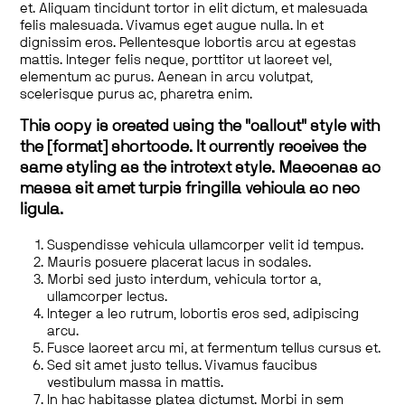
et. Aliquam tincidunt tortor in elit dictum, et malesuada
felis malesuada. Vivamus eget augue nulla. In et
dignissim eros. Pellentesque lobortis arcu at egestas
mattis. Integer felis neque, porttitor ut laoreet vel,
elementum ac purus. Aenean in arcu volutpat,
scelerisque purus ac, pharetra enim.
This copy is created using the "callout" style with
the [format] shortcode. It currently receives the
same styling as the introtext style. Maecenas ac
massa sit amet turpis fringilla vehicula ac nec
ligula.
Suspendisse vehicula ullamcorper velit id tempus.
Mauris posuere placerat lacus in sodales.
Morbi sed justo interdum, vehicula tortor a,
ullamcorper lectus.
Integer a leo rutrum, lobortis eros sed, adipiscing
arcu.
Fusce laoreet arcu mi, at fermentum tellus cursus et.
Sed sit amet justo tellus. Vivamus faucibus
vestibulum massa in mattis.
In hac habitasse platea dictumst. Morbi in sem