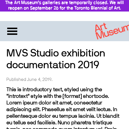
The Art Museum’s galleries are temporarily closed. We will
reopen on September 26 for the Toronto Biennial of Art.
Stay updated
MVS Studio exhibition
documentation 2019
Published June 4, 2019.
This is introductory text, styled using the
"introtext" style with the [format] shortcode.
Lorem ipsum dolor sit amet, consectetur
adipiscing elit. Phasellus sit amet velit lectus. In
pellentesque dolor eu tempus lacinia. Ut blandit
eu tellus sed facilisis. Nunc pharetra tristique