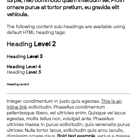
turpis, nec commodo quam interdum vel. Proin
ornare purus at tortor pretium, eu gravida elit
vehicula.
The following content sub-headings are available using
default HTML heading tags:
Heading
Level 2
Heading
Level 3
Heading
Level 4
Heading
Level 5
Heading
Level 6
Integer condimentum in justo quis egestas.
This is an
inline link
sollicitudin. Phasellus condimentum
pellentesque libero, vel ultricies enim. Quisque vel lacus
egestas, mollis tellus non, volutpat ante. Phasellus
ultricies massa in purus sollicitudin, quis venenatis purus
ultrices. Nulla tortor lacus, sollicitudin quis arcu iaculis,
dignissim ornare risus.
Bold text example
, varius a massa