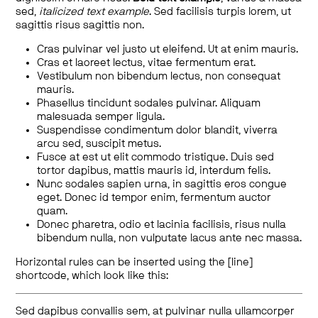
sed,
italicized text example
. Sed facilisis turpis lorem, ut
sagittis risus sagittis non.
Cras pulvinar vel justo ut eleifend. Ut at enim mauris.
Cras et laoreet lectus, vitae fermentum erat.
Vestibulum non bibendum lectus, non consequat
mauris.
Phasellus tincidunt sodales pulvinar. Aliquam
malesuada semper ligula.
Suspendisse condimentum dolor blandit, viverra
arcu sed, suscipit metus.
Fusce at est ut elit commodo tristique. Duis sed
tortor dapibus, mattis mauris id, interdum felis.
Nunc sodales sapien urna, in sagittis eros congue
eget. Donec id tempor enim, fermentum auctor
quam.
Donec pharetra, odio et lacinia facilisis, risus nulla
bibendum nulla, non vulputate lacus ante nec massa.
Horizontal rules can be inserted using the [line]
shortcode, which look like this:
Sed dapibus convallis sem, at pulvinar nulla ullamcorper