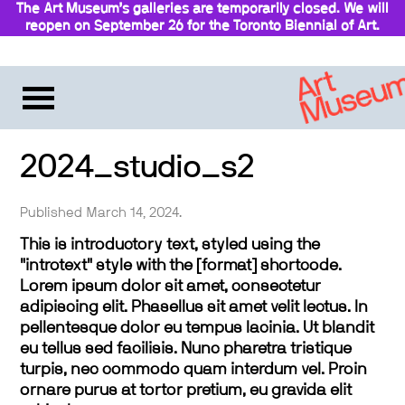
The Art Museum’s galleries are temporarily closed. We will
reopen on September 26 for the Toronto Biennial of Art.
Stay updated
2024_studio_s2
Published March 14, 2024.
This is introductory text, styled using the
"introtext" style with the [format] shortcode.
Lorem ipsum dolor sit amet, consectetur
adipiscing elit. Phasellus sit amet velit lectus. In
pellentesque dolor eu tempus lacinia. Ut blandit
eu tellus sed facilisis. Nunc pharetra tristique
turpis, nec commodo quam interdum vel. Proin
ornare purus at tortor pretium, eu gravida elit