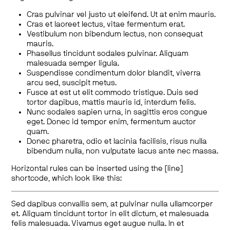
Cras pulvinar vel justo ut eleifend. Ut at enim mauris.
Cras et laoreet lectus, vitae fermentum erat.
Vestibulum non bibendum lectus, non consequat
mauris.
Phasellus tincidunt sodales pulvinar. Aliquam
malesuada semper ligula.
Suspendisse condimentum dolor blandit, viverra
arcu sed, suscipit metus.
Fusce at est ut elit commodo tristique. Duis sed
tortor dapibus, mattis mauris id, interdum felis.
Nunc sodales sapien urna, in sagittis eros congue
eget. Donec id tempor enim, fermentum auctor
quam.
Donec pharetra, odio et lacinia facilisis, risus nulla
bibendum nulla, non vulputate lacus ante nec massa.
Horizontal rules can be inserted using the [line]
shortcode, which look like this:
Sed dapibus convallis sem, at pulvinar nulla ullamcorper
et. Aliquam tincidunt tortor in elit dictum, et malesuada
felis malesuada. Vivamus eget augue nulla. In et