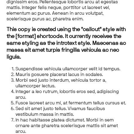
dignissim eros. Pellentesque lobortis arcu at egestas
mattis. Integer felis neque, porttitor ut laoreet vel,
elementum ac purus. Aenean in arcu volutpat,
scelerisque purus ac, pharetra enim.
This copy is created using the "callout" style with
the [format] shortcode. It currently receives the
same styling as the introtext style. Maecenas ac
massa sit amet turpis fringilla vehicula ac nec
ligula.
Suspendisse vehicula ullamcorper velit id tempus.
Mauris posuere placerat lacus in sodales.
Morbi sed justo interdum, vehicula tortor a,
ullamcorper lectus.
Integer a leo rutrum, lobortis eros sed, adipiscing
arcu.
Fusce laoreet arcu mi, at fermentum tellus cursus et.
Sed sit amet justo tellus. Vivamus faucibus
vestibulum massa in mattis.
In hac habitasse platea dictumst. Morbi in sem
ornare ante pharetra scelerisque mattis sit amet
arcu.