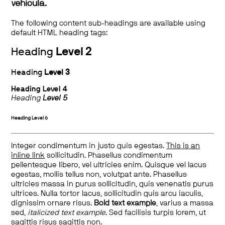
vehicula.
The following content sub-headings are available using
default HTML heading tags:
Heading
Level 2
Heading
Level 3
Heading
Level 4
Heading
Level 5
Heading
Level 6
Integer condimentum in justo quis egestas.
This is an
inline link
sollicitudin. Phasellus condimentum
pellentesque libero, vel ultricies enim. Quisque vel lacus
egestas, mollis tellus non, volutpat ante. Phasellus
ultricies massa in purus sollicitudin, quis venenatis purus
ultrices. Nulla tortor lacus, sollicitudin quis arcu iaculis,
dignissim ornare risus.
Bold text example
, varius a massa
sed,
italicized text example
. Sed facilisis turpis lorem, ut
sagittis risus sagittis non.