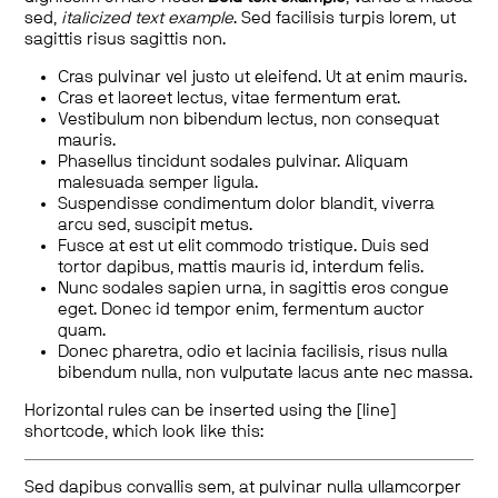
sed,
italicized text example
. Sed facilisis turpis lorem, ut
sagittis risus sagittis non.
Cras pulvinar vel justo ut eleifend. Ut at enim mauris.
Cras et laoreet lectus, vitae fermentum erat.
Vestibulum non bibendum lectus, non consequat
mauris.
Phasellus tincidunt sodales pulvinar. Aliquam
malesuada semper ligula.
Suspendisse condimentum dolor blandit, viverra
arcu sed, suscipit metus.
Fusce at est ut elit commodo tristique. Duis sed
tortor dapibus, mattis mauris id, interdum felis.
Nunc sodales sapien urna, in sagittis eros congue
eget. Donec id tempor enim, fermentum auctor
quam.
Donec pharetra, odio et lacinia facilisis, risus nulla
bibendum nulla, non vulputate lacus ante nec massa.
Horizontal rules can be inserted using the [line]
shortcode, which look like this:
Sed dapibus convallis sem, at pulvinar nulla ullamcorper