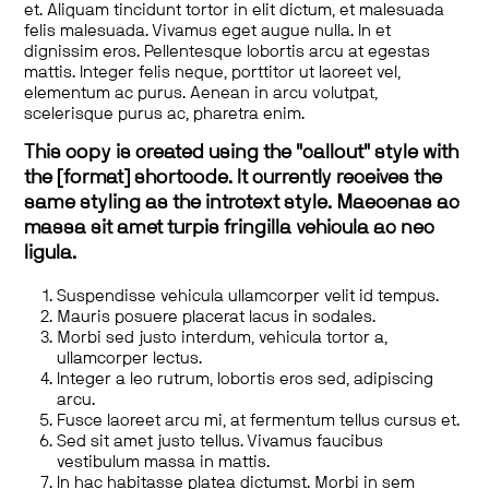
et. Aliquam tincidunt tortor in elit dictum, et malesuada
felis malesuada. Vivamus eget augue nulla. In et
dignissim eros. Pellentesque lobortis arcu at egestas
mattis. Integer felis neque, porttitor ut laoreet vel,
elementum ac purus. Aenean in arcu volutpat,
scelerisque purus ac, pharetra enim.
This copy is created using the "callout" style with
the [format] shortcode. It currently receives the
same styling as the introtext style. Maecenas ac
massa sit amet turpis fringilla vehicula ac nec
ligula.
Suspendisse vehicula ullamcorper velit id tempus.
Mauris posuere placerat lacus in sodales.
Morbi sed justo interdum, vehicula tortor a,
ullamcorper lectus.
Integer a leo rutrum, lobortis eros sed, adipiscing
arcu.
Fusce laoreet arcu mi, at fermentum tellus cursus et.
Sed sit amet justo tellus. Vivamus faucibus
vestibulum massa in mattis.
In hac habitasse platea dictumst. Morbi in sem