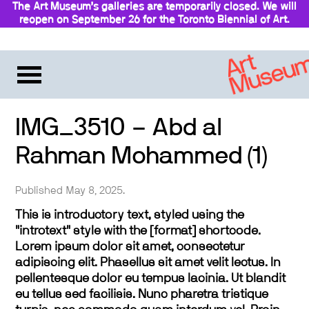
The Art Museum’s galleries are temporarily closed. We will
reopen on September 26 for the Toronto Biennial of Art.
Stay updated
IMG_3510 – Abd al
Rahman Mohammed (1)
Published May 8, 2025.
This is introductory text, styled using the
"introtext" style with the [format] shortcode.
Lorem ipsum dolor sit amet, consectetur
adipiscing elit. Phasellus sit amet velit lectus. In
pellentesque dolor eu tempus lacinia. Ut blandit
eu tellus sed facilisis. Nunc pharetra tristique