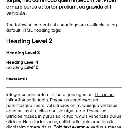
turpis, nec commodo quam interdum vel. Proin
ornare purus at tortor pretium, eu gravida elit
vehicula.
The following content sub-headings are available using
default HTML heading tags:
Heading
Level 2
Heading
Level 3
Heading
Level 4
Heading
Level 5
Heading
Level 6
Integer condimentum in justo quis egestas.
This is an
inline link
sollicitudin. Phasellus condimentum
pellentesque libero, vel ultricies enim. Quisque vel lacus
egestas, mollis tellus non, volutpat ante. Phasellus
ultricies massa in purus sollicitudin, quis venenatis purus
ultrices. Nulla tortor lacus, sollicitudin quis arcu iaculis,
dignissim ornare risus.
Bold text example
, varius a massa