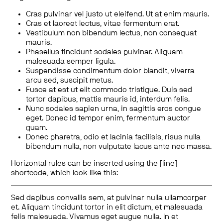
Cras pulvinar vel justo ut eleifend. Ut at enim mauris.
Cras et laoreet lectus, vitae fermentum erat.
Vestibulum non bibendum lectus, non consequat
mauris.
Phasellus tincidunt sodales pulvinar. Aliquam
malesuada semper ligula.
Suspendisse condimentum dolor blandit, viverra
arcu sed, suscipit metus.
Fusce at est ut elit commodo tristique. Duis sed
tortor dapibus, mattis mauris id, interdum felis.
Nunc sodales sapien urna, in sagittis eros congue
eget. Donec id tempor enim, fermentum auctor
quam.
Donec pharetra, odio et lacinia facilisis, risus nulla
bibendum nulla, non vulputate lacus ante nec massa.
Horizontal rules can be inserted using the [line]
shortcode, which look like this:
Sed dapibus convallis sem, at pulvinar nulla ullamcorper
et. Aliquam tincidunt tortor in elit dictum, et malesuada
felis malesuada. Vivamus eget augue nulla. In et