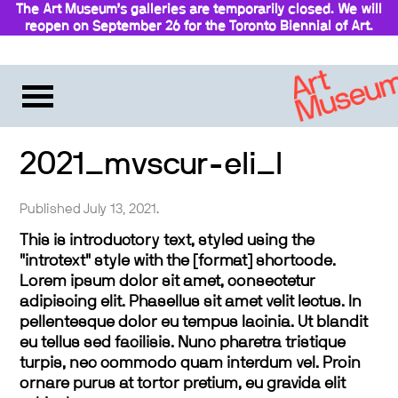
The Art Museum’s galleries are temporarily closed. We will
reopen on September 26 for the Toronto Biennial of Art.
2021_mvscur-eli_l
Published July 13, 2021.
This is introductory text, styled using the
"introtext" style with the [format] shortcode.
Lorem ipsum dolor sit amet, consectetur
adipiscing elit. Phasellus sit amet velit lectus. In
pellentesque dolor eu tempus lacinia. Ut blandit
eu tellus sed facilisis. Nunc pharetra tristique
turpis, nec commodo quam interdum vel. Proin
ornare purus at tortor pretium, eu gravida elit