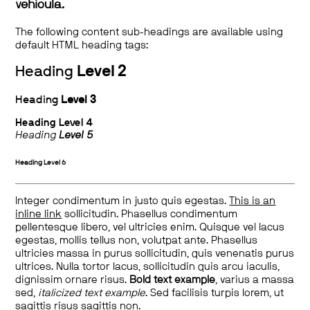
vehicula.
The following content sub-headings are available using
default HTML heading tags:
Heading
Level 2
Heading
Level 3
Heading
Level 4
Heading
Level 5
Heading
Level 6
Integer condimentum in justo quis egestas.
This is an
inline link
sollicitudin. Phasellus condimentum
pellentesque libero, vel ultricies enim. Quisque vel lacus
egestas, mollis tellus non, volutpat ante. Phasellus
ultricies massa in purus sollicitudin, quis venenatis purus
ultrices. Nulla tortor lacus, sollicitudin quis arcu iaculis,
dignissim ornare risus.
Bold text example
, varius a massa
sed,
italicized text example
. Sed facilisis turpis lorem, ut
sagittis risus sagittis non.