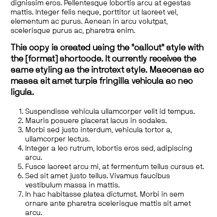
dignissim eros. Pellentesque lobortis arcu at egestas
mattis. Integer felis neque, porttitor ut laoreet vel,
elementum ac purus. Aenean in arcu volutpat,
scelerisque purus ac, pharetra enim.
This copy is created using the "callout" style with
the [format] shortcode. It currently receives the
same styling as the introtext style. Maecenas ac
massa sit amet turpis fringilla vehicula ac nec
ligula.
Suspendisse vehicula ullamcorper velit id tempus.
Mauris posuere placerat lacus in sodales.
Morbi sed justo interdum, vehicula tortor a,
ullamcorper lectus.
Integer a leo rutrum, lobortis eros sed, adipiscing
arcu.
Fusce laoreet arcu mi, at fermentum tellus cursus et.
Sed sit amet justo tellus. Vivamus faucibus
vestibulum massa in mattis.
In hac habitasse platea dictumst. Morbi in sem
ornare ante pharetra scelerisque mattis sit amet
arcu.