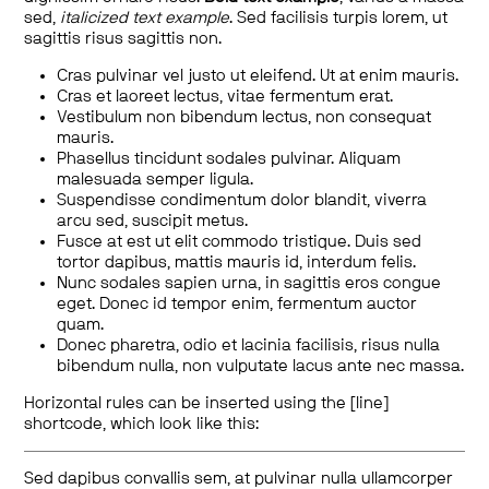
sed,
italicized text example
. Sed facilisis turpis lorem, ut
sagittis risus sagittis non.
Cras pulvinar vel justo ut eleifend. Ut at enim mauris.
Cras et laoreet lectus, vitae fermentum erat.
Vestibulum non bibendum lectus, non consequat
mauris.
Phasellus tincidunt sodales pulvinar. Aliquam
malesuada semper ligula.
Suspendisse condimentum dolor blandit, viverra
arcu sed, suscipit metus.
Fusce at est ut elit commodo tristique. Duis sed
tortor dapibus, mattis mauris id, interdum felis.
Nunc sodales sapien urna, in sagittis eros congue
eget. Donec id tempor enim, fermentum auctor
quam.
Donec pharetra, odio et lacinia facilisis, risus nulla
bibendum nulla, non vulputate lacus ante nec massa.
Horizontal rules can be inserted using the [line]
shortcode, which look like this:
Sed dapibus convallis sem, at pulvinar nulla ullamcorper