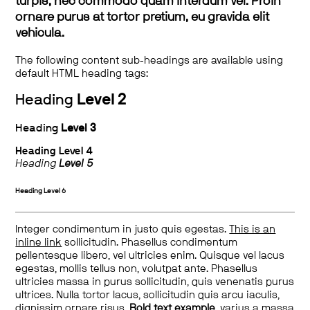
turpis, nec commodo quam interdum vel. Proin
ornare purus at tortor pretium, eu gravida elit
vehicula.
The following content sub-headings are available using
default HTML heading tags:
Heading
Level 2
Heading
Level 3
Heading
Level 4
Heading
Level 5
Heading
Level 6
Integer condimentum in justo quis egestas.
This is an
inline link
sollicitudin. Phasellus condimentum
pellentesque libero, vel ultricies enim. Quisque vel lacus
egestas, mollis tellus non, volutpat ante. Phasellus
ultricies massa in purus sollicitudin, quis venenatis purus
ultrices. Nulla tortor lacus, sollicitudin quis arcu iaculis,
dignissim ornare risus.
Bold text example
, varius a massa