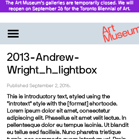
The Art Museum’s galleries are temporarily closed. We will
reopen on September 26 for the Toronto Biennial of Art.
Stay updated
2013-Andrew-
Wright_h_lightbox
Published September 2, 2016.
This is introductory text, styled using the
"introtext" style with the [format] shortcode.
Lorem ipsum dolor sit amet, consectetur
adipiscing elit. Phasellus sit amet velit lectus. In
pellentesque dolor eu tempus lacinia. Ut blandit
eu tellus sed facilisis. Nunc pharetra tristique