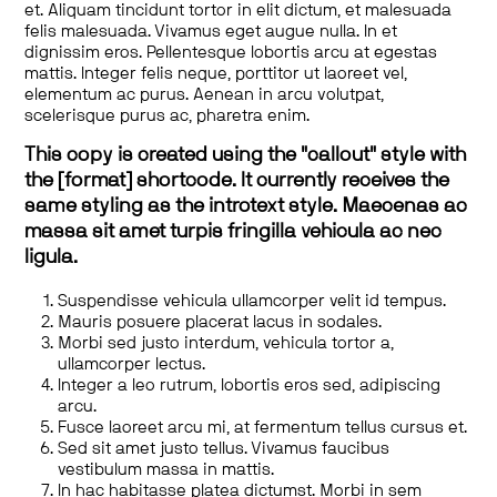
et. Aliquam tincidunt tortor in elit dictum, et malesuada
felis malesuada. Vivamus eget augue nulla. In et
dignissim eros. Pellentesque lobortis arcu at egestas
mattis. Integer felis neque, porttitor ut laoreet vel,
elementum ac purus. Aenean in arcu volutpat,
scelerisque purus ac, pharetra enim.
This copy is created using the "callout" style with
the [format] shortcode. It currently receives the
same styling as the introtext style. Maecenas ac
massa sit amet turpis fringilla vehicula ac nec
ligula.
Suspendisse vehicula ullamcorper velit id tempus.
Mauris posuere placerat lacus in sodales.
Morbi sed justo interdum, vehicula tortor a,
ullamcorper lectus.
Integer a leo rutrum, lobortis eros sed, adipiscing
arcu.
Fusce laoreet arcu mi, at fermentum tellus cursus et.
Sed sit amet justo tellus. Vivamus faucibus
vestibulum massa in mattis.
In hac habitasse platea dictumst. Morbi in sem