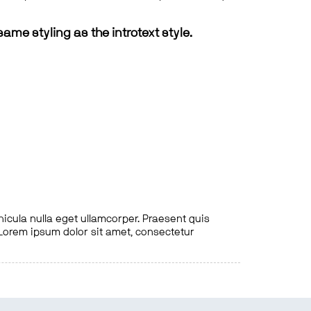
same styling as the introtext style.
hicula nulla eget ullamcorper. Praesent quis
. Lorem ipsum dolor sit amet, consectetur