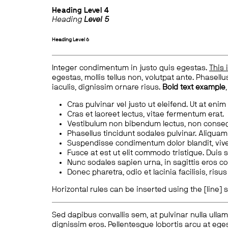
Heading
Level 4
Heading
Level 5
Heading
Level 6
Integer condimentum in justo quis egestas.
This 
egestas, mollis tellus non, volutpat ante. Phasellus
iaculis, dignissim ornare risus.
Bold text example
Cras pulvinar vel justo ut eleifend. Ut at enim
Cras et laoreet lectus, vitae fermentum erat.
Vestibulum non bibendum lectus, non conse
Phasellus tincidunt sodales pulvinar. Aliqua
Suspendisse condimentum dolor blandit, vive
Fusce at est ut elit commodo tristique. Duis s
Nunc sodales sapien urna, in sagittis eros 
Donec pharetra, odio et lacinia facilisis, ris
Horizontal rules can be inserted using the [line] s
Sed dapibus convallis sem, at pulvinar nulla ullam
dignissim eros. Pellentesque lobortis arcu at eges