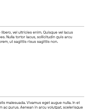
ibero, vel ultricies enim. Quisque vel lacus
s. Nulla tortor lacus, sollicitudin quis arcu
lorem, ut sagittis risus sagittis non.
felis malesuada. Vivamus eget augue nulla. In et
tum ac purus. Aenean in arcu volutpat, scelerisque