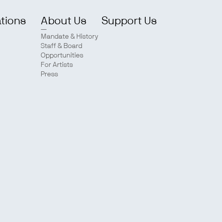
ations
About Us
Support Us
Mandate & History
Staff & Board
Opportunities
For Artists
Press