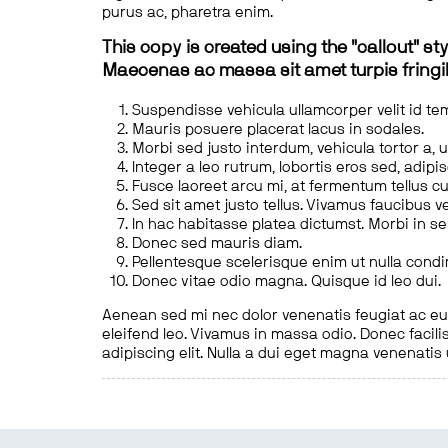
purus ac, pharetra enim.
This copy is created using the "callout" sty
Maecenas ac massa sit amet turpis fringill
Suspendisse vehicula ullamcorper velit id te
Mauris posuere placerat lacus in sodales.
Morbi sed justo interdum, vehicula tortor a, 
Integer a leo rutrum, lobortis eros sed, adipi
Fusce laoreet arcu mi, at fermentum tellus cu
Sed sit amet justo tellus. Vivamus faucibus v
In hac habitasse platea dictumst. Morbi in s
Donec sed mauris diam.
Pellentesque scelerisque enim ut nulla cond
Donec vitae odio magna. Quisque id leo dui.
Aenean sed mi nec dolor venenatis feugiat ac eu t
eleifend leo. Vivamus in massa odio. Donec facilis
adipiscing elit. Nulla a dui eget magna venenatis