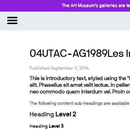
The Art Museum’s galleries are te
04UTAC-AG1989Les In
Published September 9, 2016.
This is introductory text, styled using the
elit. Phasellus sit amet velit lectus. In pel
nec commodo quam interdum vel. Proin ornar
The following content sub-headings are available
Heading
Level 2
Heading
Level 3