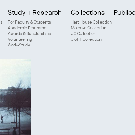
Study + Research
Collections
Public
ts
For Faculty & Students
Hart House Collection
Academic Programs
Malcove Collection
Awards & Scholarships
UC Collection
Volunteering
U of T Collection
Work-Study