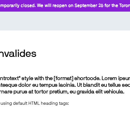
mporarily closed. We will reopen on September 26 for the Toront
valides
 "introtext" style with the [format] shortcode. Lorem ip
lentesque dolor eu tempus lacinia. Ut blandit eu tellus sed
e purus at tortor pretium, eu gravida elit vehicula.
 using default HTML heading tags: