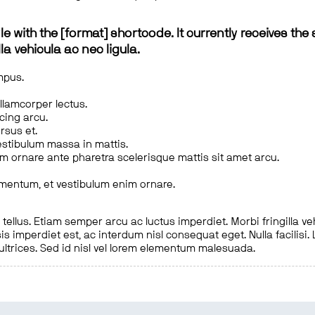
le with the [format] shortcode. It currently receives the 
a vehicula ac nec ligula.
mpus.
ullamcorper lectus.
scing arcu.
rsus et.
estibulum massa in mattis.
em ornare ante pharetra scelerisque mattis sit amet arcu.
imentum, et vestibulum enim ornare.
ellus. Etiam semper arcu ac luctus imperdiet. Morbi fringilla ve
is imperdiet est, ac interdum nisl consequat eget. Nulla facilisi
 ultrices. Sed id nisl vel lorem elementum malesuada.