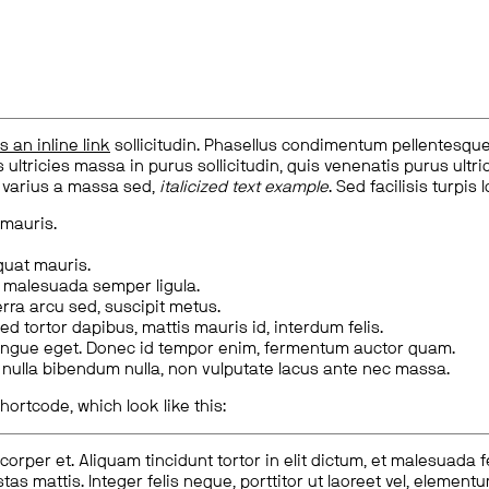
is an inline link
sollicitudin. Phasellus condimentum pellentesque l
 ultricies massa in purus sollicitudin, quis venenatis purus ultrice
, varius a massa sed,
italicized text example
. Sed facilisis turpis 
 mauris.
quat mauris.
m malesuada semper ligula.
rra arcu sed, suscipit metus.
ed tortor dapibus, mattis mauris id, interdum felis.
congue eget. Donec id tempor enim, fermentum auctor quam.
us nulla bibendum nulla, non vulputate lacus ante nec massa.
hortcode, which look like this:
corper et. Aliquam tincidunt tortor in elit dictum, et malesuada 
tas mattis. Integer felis neque, porttitor ut laoreet vel, elemen