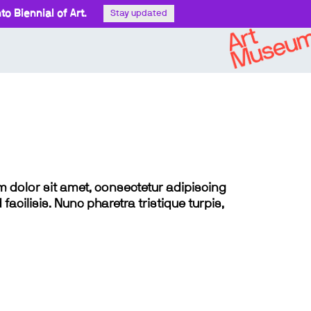
o Biennial of Art.
Stay updated
sum dolor sit amet, consectetur adipiscing
 facilisis. Nunc pharetra tristique turpis,