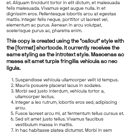
et. Aliquam tincidunt tortor in elit dictum, et malesuada
felis malesuada. Vivamus eget augue nulla. In et
dignissim eros. Pellentesque lobortis arcu at egestas
mattis. Integer felis neque, porttitor ut laoreet vel,
elementum ac purus. Aenean in arcu volutpat,
scelerisque purus ac, pharetra enim.
This copy is created using the "callout" style with
the [format] shortcode. It currently receives the
same styling as the introtext style. Maecenas ac
massa sit amet turpis fringilla vehicula ac nec
ligula.
Suspendisse vehicula ullamcorper velit id tempus.
Mauris posuere placerat lacus in sodales.
Morbi sed justo interdum, vehicula tortor a,
ullamcorper lectus.
Integer a leo rutrum, lobortis eros sed, adipiscing
arcu.
Fusce laoreet arcu mi, at fermentum tellus cursus et.
Sed sit amet justo tellus. Vivamus faucibus
vestibulum massa in mattis.
In hac habitasse platea dictumst. Morbi in sem