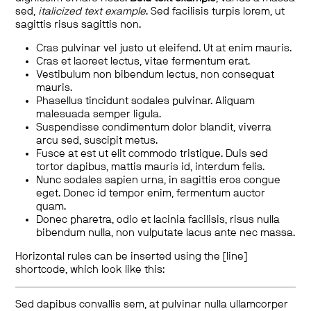
sed,
italicized text example
. Sed facilisis turpis lorem, ut
sagittis risus sagittis non.
Cras pulvinar vel justo ut eleifend. Ut at enim mauris.
Cras et laoreet lectus, vitae fermentum erat.
Vestibulum non bibendum lectus, non consequat
mauris.
Phasellus tincidunt sodales pulvinar. Aliquam
malesuada semper ligula.
Suspendisse condimentum dolor blandit, viverra
arcu sed, suscipit metus.
Fusce at est ut elit commodo tristique. Duis sed
tortor dapibus, mattis mauris id, interdum felis.
Nunc sodales sapien urna, in sagittis eros congue
eget. Donec id tempor enim, fermentum auctor
quam.
Donec pharetra, odio et lacinia facilisis, risus nulla
bibendum nulla, non vulputate lacus ante nec massa.
Horizontal rules can be inserted using the [line]
shortcode, which look like this:
Sed dapibus convallis sem, at pulvinar nulla ullamcorper