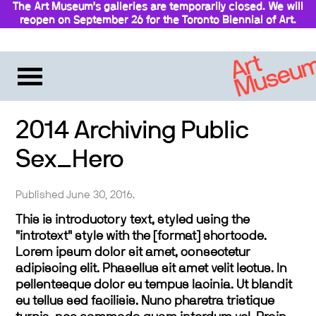
The Art Museum’s galleries are temporarily closed. We will
reopen on September 26 for the Toronto Biennial of Art.
Stay updated
2014 Archiving Public
Sex_Hero
Published June 30, 2016.
This is introductory text, styled using the
"introtext" style with the [format] shortcode.
Lorem ipsum dolor sit amet, consectetur
adipiscing elit. Phasellus sit amet velit lectus. In
pellentesque dolor eu tempus lacinia. Ut blandit
eu tellus sed facilisis. Nunc pharetra tristique