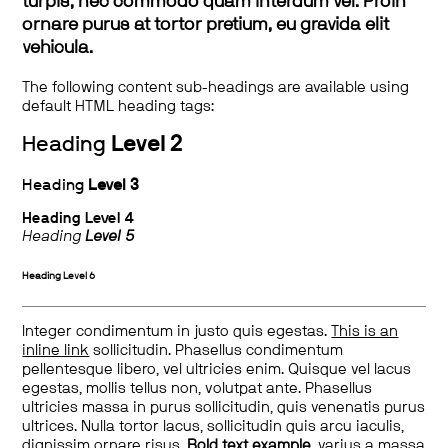
turpis, nec commodo quam interdum vel. Proin
ornare purus at tortor pretium, eu gravida elit
vehicula.
The following content sub-headings are available using
default HTML heading tags:
Heading
Level 2
Heading
Level 3
Heading
Level 4
Heading
Level 5
Heading
Level 6
Integer condimentum in justo quis egestas.
This is an
inline link
sollicitudin. Phasellus condimentum
pellentesque libero, vel ultricies enim. Quisque vel lacus
egestas, mollis tellus non, volutpat ante. Phasellus
ultricies massa in purus sollicitudin, quis venenatis purus
ultrices. Nulla tortor lacus, sollicitudin quis arcu iaculis,
dignissim ornare risus.
Bold text example
, varius a massa