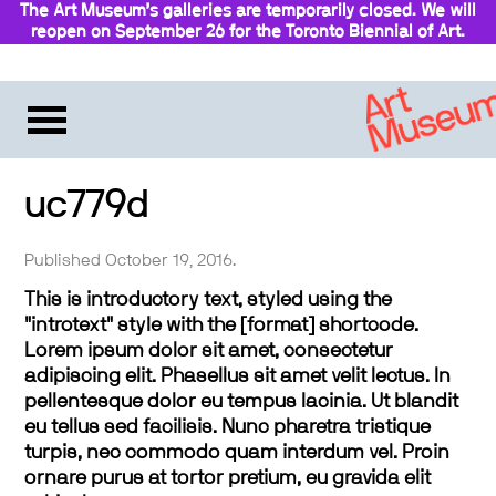
The Art Museum’s galleries are temporarily closed. We will
reopen on September 26 for the Toronto Biennial of Art.
Stay updated
uc779d
Published October 19, 2016.
This is introductory text, styled using the
"introtext" style with the [format] shortcode.
Lorem ipsum dolor sit amet, consectetur
adipiscing elit. Phasellus sit amet velit lectus. In
pellentesque dolor eu tempus lacinia. Ut blandit
eu tellus sed facilisis. Nunc pharetra tristique
turpis, nec commodo quam interdum vel. Proin
ornare purus at tortor pretium, eu gravida elit