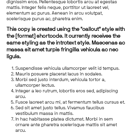
dignissim eros. Pellentesque lobortis arcu at egestas
mattis. Integer felis neque, porttitor ut laoreet vel,
elementum ac purus. Aenean in arcu volutpat,
scelerisque purus ac, pharetra enim.
This copy is created using the "callout" style with
the [format] shortcode. It currently receives the
same styling as the introtext style. Maecenas ac
massa sit amet turpis fringilla vehicula ac nec
ligula.
Suspendisse vehicula ullamcorper velit id tempus.
Mauris posuere placerat lacus in sodales.
Morbi sed justo interdum, vehicula tortor a,
ullamcorper lectus.
Integer a leo rutrum, lobortis eros sed, adipiscing
arcu.
Fusce laoreet arcu mi, at fermentum tellus cursus et.
Sed sit amet justo tellus. Vivamus faucibus
vestibulum massa in mattis.
In hac habitasse platea dictumst. Morbi in sem
ornare ante pharetra scelerisque mattis sit amet
arcu.