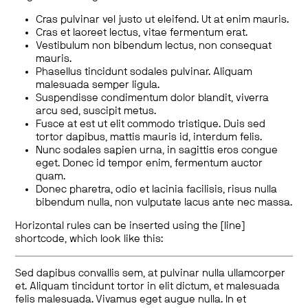
Cras pulvinar vel justo ut eleifend. Ut at enim mauris.
Cras et laoreet lectus, vitae fermentum erat.
Vestibulum non bibendum lectus, non consequat
mauris.
Phasellus tincidunt sodales pulvinar. Aliquam
malesuada semper ligula.
Suspendisse condimentum dolor blandit, viverra
arcu sed, suscipit metus.
Fusce at est ut elit commodo tristique. Duis sed
tortor dapibus, mattis mauris id, interdum felis.
Nunc sodales sapien urna, in sagittis eros congue
eget. Donec id tempor enim, fermentum auctor
quam.
Donec pharetra, odio et lacinia facilisis, risus nulla
bibendum nulla, non vulputate lacus ante nec massa.
Horizontal rules can be inserted using the [line]
shortcode, which look like this:
Sed dapibus convallis sem, at pulvinar nulla ullamcorper
et. Aliquam tincidunt tortor in elit dictum, et malesuada
felis malesuada. Vivamus eget augue nulla. In et