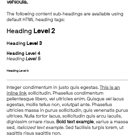
vehicula.
The following content sub-headings are available using
default HTML heading tags:
Heading
Level 2
Heading
Level 3
Heading
Level 4
Heading
Level 5
Heading
Level 6
Integer condimentum in justo quis egestas.
This is an
inline link
sollicitudin. Phasellus condimentum
pellentesque libero, vel ultricies enim. Quisque vel lacus
egestas, mollis tellus non, volutpat ante. Phasellus
ultricies massa in purus sollicitudin, quis venenatis purus
ultrices. Nulla tortor lacus, sollicitudin quis arcu iaculis,
dignissim ornare risus.
Bold text example
, varius a massa
sed,
italicized text example
. Sed facilisis turpis lorem, ut
sagittis risus sagittis non.