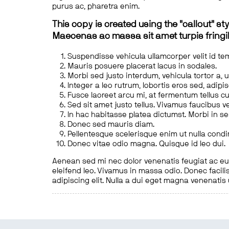
purus ac, pharetra enim.
This copy is created using the "callout" sty
Maecenas ac massa sit amet turpis fringill
Suspendisse vehicula ullamcorper velit id te
Mauris posuere placerat lacus in sodales.
Morbi sed justo interdum, vehicula tortor a, 
Integer a leo rutrum, lobortis eros sed, adipi
Fusce laoreet arcu mi, at fermentum tellus cu
Sed sit amet justo tellus. Vivamus faucibus v
In hac habitasse platea dictumst. Morbi in s
Donec sed mauris diam.
Pellentesque scelerisque enim ut nulla cond
Donec vitae odio magna. Quisque id leo dui.
Aenean sed mi nec dolor venenatis feugiat ac eu t
eleifend leo. Vivamus in massa odio. Donec facilis
adipiscing elit. Nulla a dui eget magna venenatis