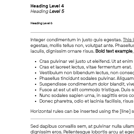
Heading
Level 4
Heading
Level 5
Heading
Level 6
Integer condimentum in justo quis egestas.
This 
egestas, mollis tellus non, volutpat ante. Phasellus
iaculis, dignissim ornare risus.
Bold text example
Cras pulvinar vel justo ut eleifend. Ut at enim
Cras et laoreet lectus, vitae fermentum erat.
Vestibulum non bibendum lectus, non conse
Phasellus tincidunt sodales pulvinar. Aliqua
Suspendisse condimentum dolor blandit, vive
Fusce at est ut elit commodo tristique. Duis s
Nunc sodales sapien urna, in sagittis eros 
Donec pharetra, odio et lacinia facilisis, ris
Horizontal rules can be inserted using the [line] s
Sed dapibus convallis sem, at pulvinar nulla ullam
dignissim eros. Pellentesque lobortis arcu at eges