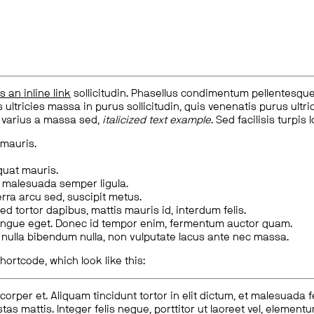
is an inline link
sollicitudin. Phasellus condimentum pellentesque l
 ultricies massa in purus sollicitudin, quis venenatis purus ultrice
, varius a massa sed,
italicized text example
. Sed facilisis turpis 
 mauris.
quat mauris.
m malesuada semper ligula.
rra arcu sed, suscipit metus.
ed tortor dapibus, mattis mauris id, interdum felis.
congue eget. Donec id tempor enim, fermentum auctor quam.
us nulla bibendum nulla, non vulputate lacus ante nec massa.
hortcode, which look like this:
corper et. Aliquam tincidunt tortor in elit dictum, et malesuada 
tas mattis. Integer felis neque, porttitor ut laoreet vel, elemen