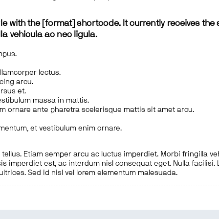
le with the [format] shortcode. It currently receives the 
a vehicula ac nec ligula.
mpus.
ullamcorper lectus.
scing arcu.
rsus et.
estibulum massa in mattis.
em ornare ante pharetra scelerisque mattis sit amet arcu.
imentum, et vestibulum enim ornare.
ellus. Etiam semper arcu ac luctus imperdiet. Morbi fringilla ve
is imperdiet est, ac interdum nisl consequat eget. Nulla facilisi
 ultrices. Sed id nisl vel lorem elementum malesuada.