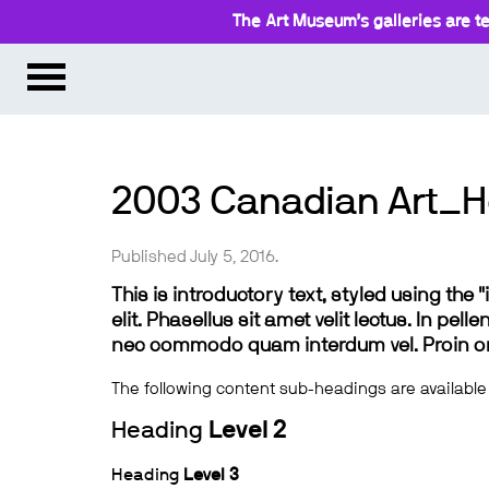
The Art Museum’s galleries are te
2003 Canadian Art_H
Published July 5, 2016.
This is introductory text, styled using the
elit. Phasellus sit amet velit lectus. In pel
nec commodo quam interdum vel. Proin ornar
The following content sub-headings are available
Heading
Level 2
Heading
Level 3