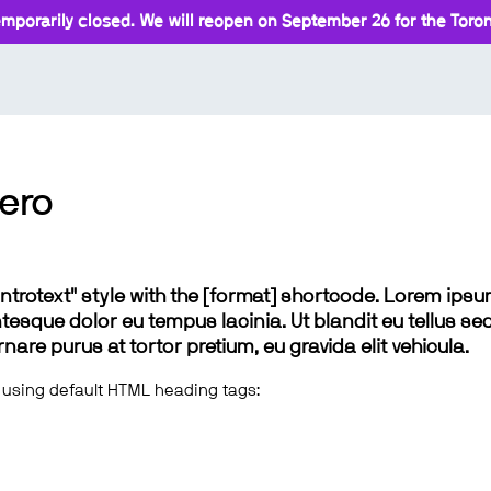
mporarily closed. We will reopen on September 26 for the Toront
ero
 "introtext" style with the [format] shortcode. Lorem ip
lentesque dolor eu tempus lacinia. Ut blandit eu tellus sed
e purus at tortor pretium, eu gravida elit vehicula.
 using default HTML heading tags: