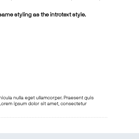
same styling as the introtext style.
hicula nulla eget ullamcorper. Praesent quis
. Lorem ipsum dolor sit amet, consectetur