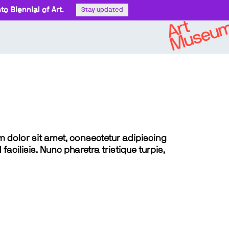
o Biennial of Art.
Stay updated
sum dolor sit amet, consectetur adipiscing
 facilisis. Nunc pharetra tristique turpis,