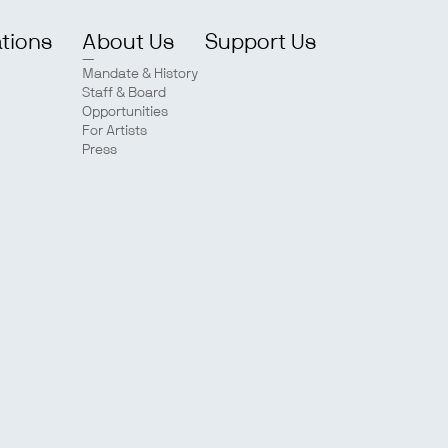
ations
About Us
Support Us
Mandate & History
Staff & Board
Opportunities
For Artists
Press