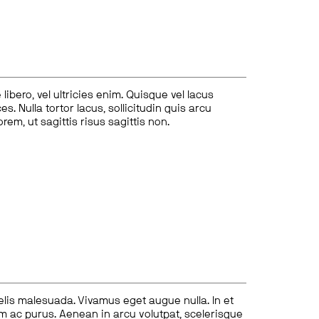
ibero, vel ultricies enim. Quisque vel lacus
s. Nulla tortor lacus, sollicitudin quis arcu
lorem, ut sagittis risus sagittis non.
felis malesuada. Vivamus eget augue nulla. In et
tum ac purus. Aenean in arcu volutpat, scelerisque