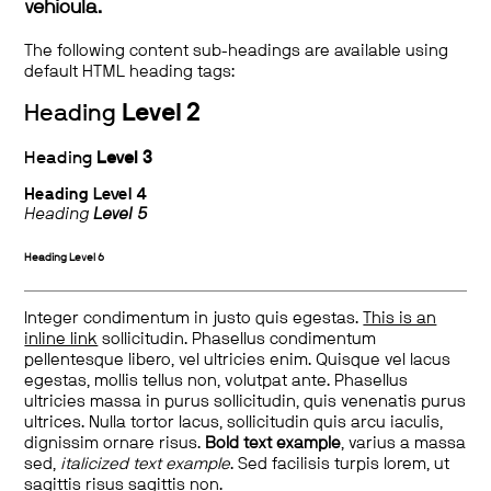
vehicula.
The following content sub-headings are available using
default HTML heading tags:
Heading
Level 2
Heading
Level 3
Heading
Level 4
Heading
Level 5
Heading
Level 6
Integer condimentum in justo quis egestas.
This is an
inline link
sollicitudin. Phasellus condimentum
pellentesque libero, vel ultricies enim. Quisque vel lacus
egestas, mollis tellus non, volutpat ante. Phasellus
ultricies massa in purus sollicitudin, quis venenatis purus
ultrices. Nulla tortor lacus, sollicitudin quis arcu iaculis,
dignissim ornare risus.
Bold text example
, varius a massa
sed,
italicized text example
. Sed facilisis turpis lorem, ut
sagittis risus sagittis non.