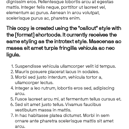
dignissim eros. Pellentesque lobortis arcu at egestas
mattis. Integer felis neque, porttitor ut laoreet vel,
elementum ac purus. Aenean in arcu volutpat,
scelerisque purus ac, pharetra enim.
This copy is created using the "callout" style with
the [format] shortcode. It currently receives the
same styling as the introtext style. Maecenas ac
massa sit amet turpis fringilla vehicula ac nec
ligula.
Suspendisse vehicula ullamcorper velit id tempus.
Mauris posuere placerat lacus in sodales.
Morbi sed justo interdum, vehicula tortor a,
ullamcorper lectus.
Integer a leo rutrum, lobortis eros sed, adipiscing
arcu.
Fusce laoreet arcu mi, at fermentum tellus cursus et.
Sed sit amet justo tellus. Vivamus faucibus
vestibulum massa in mattis.
In hac habitasse platea dictumst. Morbi in sem
ornare ante pharetra scelerisque mattis sit amet
arcu.