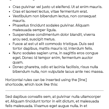
Cras pulvinar vel justo ut eleifend. Ut at enim mauris.
Cras et laoreet lectus, vitae fermentum erat.
Vestibulum non bibendum lectus, non consequat
mauris.
Phasellus tincidunt sodales pulvinar. Aliquam
malesuada semper ligula.
Suspendisse condimentum dolor blandit, viverra
arcu sed, suscipit metus.
Fusce at est ut elit commodo tristique. Duis sed
tortor dapibus, mattis mauris id, interdum felis.
Nunc sodales sapien urna, in sagittis eros congue
eget. Donec id tempor enim, fermentum auctor
quam.
Donec pharetra, odio et lacinia facilisis, risus nulla
bibendum nulla, non vulputate lacus ante nec massa.
Horizontal rules can be inserted using the [line]
shortcode, which look like this:
Sed dapibus convallis sem, at pulvinar nulla ullamcorper
et. Aliquam tincidunt tortor in elit dictum, et malesuada
felis malesuada. Vivamus eget augue nulla. In et