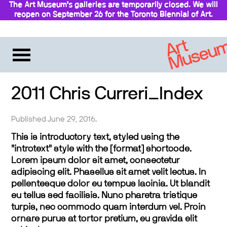
The Art Museum’s galleries are temporarily closed. We will
reopen on September 26 for the Toronto Biennial of Art.
Stay updated
2011 Chris Curreri_Index
Published June 29, 2016.
This is introductory text, styled using the
"introtext" style with the [format] shortcode.
Lorem ipsum dolor sit amet, consectetur
adipiscing elit. Phasellus sit amet velit lectus. In
pellentesque dolor eu tempus lacinia. Ut blandit
eu tellus sed facilisis. Nunc pharetra tristique
turpis, nec commodo quam interdum vel. Proin
ornare purus at tortor pretium, eu gravida elit