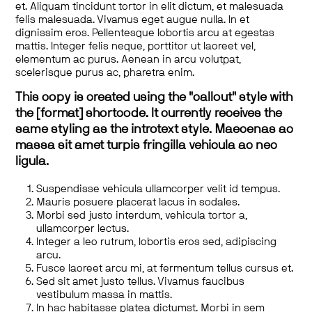
et. Aliquam tincidunt tortor in elit dictum, et malesuada
felis malesuada. Vivamus eget augue nulla. In et
dignissim eros. Pellentesque lobortis arcu at egestas
mattis. Integer felis neque, porttitor ut laoreet vel,
elementum ac purus. Aenean in arcu volutpat,
scelerisque purus ac, pharetra enim.
This copy is created using the "callout" style with
the [format] shortcode. It currently receives the
same styling as the introtext style. Maecenas ac
massa sit amet turpis fringilla vehicula ac nec
ligula.
Suspendisse vehicula ullamcorper velit id tempus.
Mauris posuere placerat lacus in sodales.
Morbi sed justo interdum, vehicula tortor a,
ullamcorper lectus.
Integer a leo rutrum, lobortis eros sed, adipiscing
arcu.
Fusce laoreet arcu mi, at fermentum tellus cursus et.
Sed sit amet justo tellus. Vivamus faucibus
vestibulum massa in mattis.
In hac habitasse platea dictumst. Morbi in sem