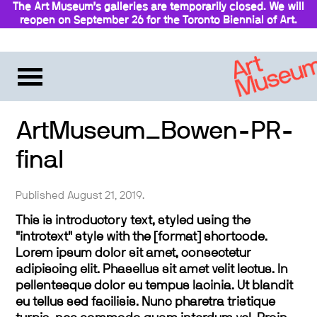
The Art Museum’s galleries are temporarily closed. We will
reopen on September 26 for the Toronto Biennial of Art.
Stay updated
ArtMuseum_Bowen-PR-
final
Published August 21, 2019.
This is introductory text, styled using the
"introtext" style with the [format] shortcode.
Lorem ipsum dolor sit amet, consectetur
adipiscing elit. Phasellus sit amet velit lectus. In
pellentesque dolor eu tempus lacinia. Ut blandit
eu tellus sed facilisis. Nunc pharetra tristique