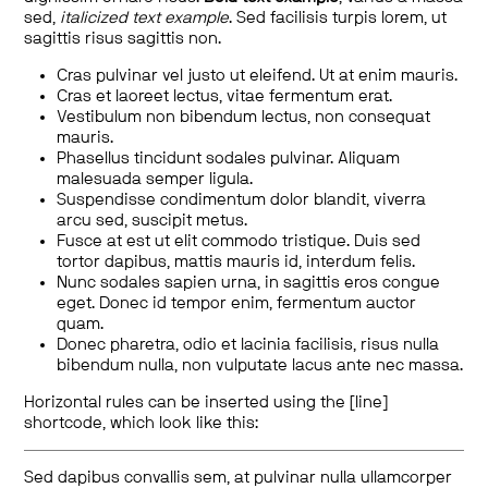
sed,
italicized text example
. Sed facilisis turpis lorem, ut
sagittis risus sagittis non.
Cras pulvinar vel justo ut eleifend. Ut at enim mauris.
Cras et laoreet lectus, vitae fermentum erat.
Vestibulum non bibendum lectus, non consequat
mauris.
Phasellus tincidunt sodales pulvinar. Aliquam
malesuada semper ligula.
Suspendisse condimentum dolor blandit, viverra
arcu sed, suscipit metus.
Fusce at est ut elit commodo tristique. Duis sed
tortor dapibus, mattis mauris id, interdum felis.
Nunc sodales sapien urna, in sagittis eros congue
eget. Donec id tempor enim, fermentum auctor
quam.
Donec pharetra, odio et lacinia facilisis, risus nulla
bibendum nulla, non vulputate lacus ante nec massa.
Horizontal rules can be inserted using the [line]
shortcode, which look like this:
Sed dapibus convallis sem, at pulvinar nulla ullamcorper