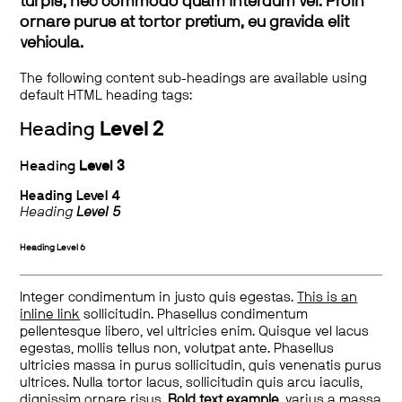
turpis, nec commodo quam interdum vel. Proin
ornare purus at tortor pretium, eu gravida elit
vehicula.
The following content sub-headings are available using
default HTML heading tags:
Heading
Level 2
Heading
Level 3
Heading
Level 4
Heading
Level 5
Heading
Level 6
Integer condimentum in justo quis egestas.
This is an
inline link
sollicitudin. Phasellus condimentum
pellentesque libero, vel ultricies enim. Quisque vel lacus
egestas, mollis tellus non, volutpat ante. Phasellus
ultricies massa in purus sollicitudin, quis venenatis purus
ultrices. Nulla tortor lacus, sollicitudin quis arcu iaculis,
dignissim ornare risus.
Bold text example
, varius a massa