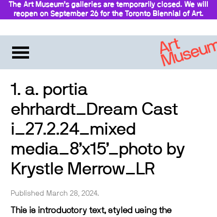
The Art Museum’s galleries are temporarily closed. We will
reopen on September 26 for the Toronto Biennial of Art.
Stay updated
1. a. portia
ehrhardt_Dream Cast
i_27.2.24_mixed
media_8’x15’_photo by
Krystle Merrow_LR
Published March 28, 2024.
This is introductory text, styled using the