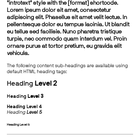
"introtext" style with the [format] shortcode.
Lorem ipsum dolor sit amet, consectetur
adipiscing elit. Phasellus sit amet velit lectus. In
pellentesque dolor eu tempus lacinia. Ut blandit
eu tellus sed facilisis. Nunc pharetra tristique
turpis, nec commodo quam interdum vel. Proin
ornare purus at tortor pretium, eu gravida elit
vehicula.
The following content sub-headings are available using
default HTML heading tags:
Heading
Level 2
Heading
Level 3
Heading
Level 4
Heading
Level 5
Heading
Level 6