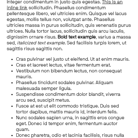
Integer condimentum in justo quis egestas.
This is an
inline link
sollicitudin. Phasellus condimentum
pellentesque libero, vel ultricies enim. Quisque vel lacus
egestas, mollis tellus non, volutpat ante. Phasellus
ultricies massa in purus sollicitudin, quis venenatis purus
ultrices. Nulla tortor lacus, sollicitudin quis arcu iaculis,
dignissim ornare risus.
Bold text example
, varius a massa
sed,
italicized text example
. Sed facilisis turpis lorem, ut
sagittis risus sagittis non.
Cras pulvinar vel justo ut eleifend. Ut at enim mauris.
Cras et laoreet lectus, vitae fermentum erat.
Vestibulum non bibendum lectus, non consequat
mauris.
Phasellus tincidunt sodales pulvinar. Aliquam
malesuada semper ligula.
Suspendisse condimentum dolor blandit, viverra
arcu sed, suscipit metus.
Fusce at est ut elit commodo tristique. Duis sed
tortor dapibus, mattis mauris id, interdum felis.
Nunc sodales sapien urna, in sagittis eros congue
eget. Donec id tempor enim, fermentum auctor
quam.
Donec pharetra, odio et lacinia facilisis, risus nulla