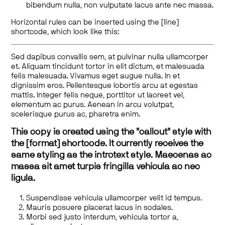
bibendum nulla, non vulputate lacus ante nec massa.
Horizontal rules can be inserted using the [line]
shortcode, which look like this:
Sed dapibus convallis sem, at pulvinar nulla ullamcorper
et. Aliquam tincidunt tortor in elit dictum, et malesuada
felis malesuada. Vivamus eget augue nulla. In et
dignissim eros. Pellentesque lobortis arcu at egestas
mattis. Integer felis neque, porttitor ut laoreet vel,
elementum ac purus. Aenean in arcu volutpat,
scelerisque purus ac, pharetra enim.
This copy is created using the "callout" style with
the [format] shortcode. It currently receives the
same styling as the introtext style. Maecenas ac
massa sit amet turpis fringilla vehicula ac nec
ligula.
Suspendisse vehicula ullamcorper velit id tempus.
Mauris posuere placerat lacus in sodales.
Morbi sed justo interdum, vehicula tortor a,