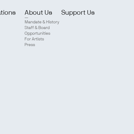
ations
About Us
Support Us
Mandate & History
Staff & Board
Opportunities
For Artists
Press