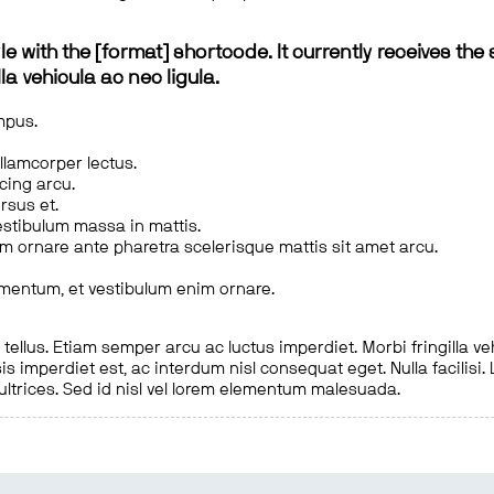
le with the [format] shortcode. It currently receives the 
a vehicula ac nec ligula.
mpus.
ullamcorper lectus.
scing arcu.
rsus et.
estibulum massa in mattis.
em ornare ante pharetra scelerisque mattis sit amet arcu.
imentum, et vestibulum enim ornare.
ellus. Etiam semper arcu ac luctus imperdiet. Morbi fringilla ve
is imperdiet est, ac interdum nisl consequat eget. Nulla facilisi
 ultrices. Sed id nisl vel lorem elementum malesuada.