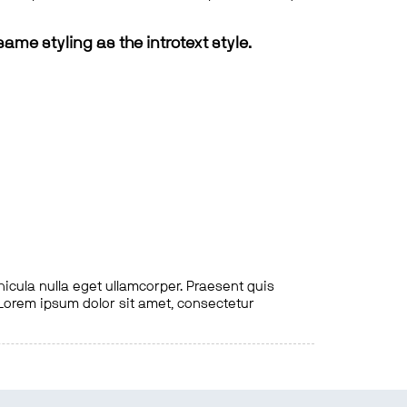
same styling as the introtext style.
hicula nulla eget ullamcorper. Praesent quis
. Lorem ipsum dolor sit amet, consectetur