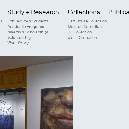
Study + Research
Collections
Public
ts
For Faculty & Students
Hart House Collection
Academic Programs
Malcove Collection
Awards & Scholarships
UC Collection
Volunteering
U of T Collection
Work-Study