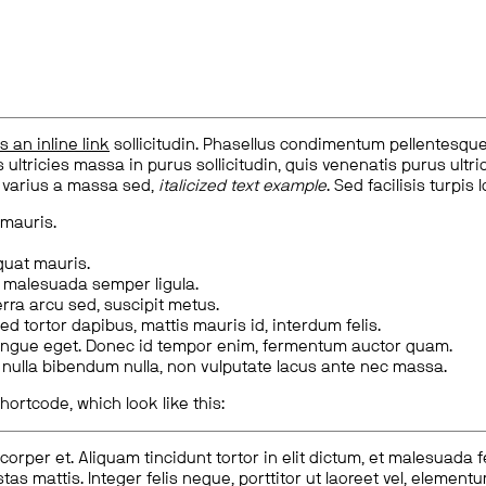
is an inline link
sollicitudin. Phasellus condimentum pellentesque l
 ultricies massa in purus sollicitudin, quis venenatis purus ultrice
, varius a massa sed,
italicized text example
. Sed facilisis turpis 
 mauris.
quat mauris.
m malesuada semper ligula.
rra arcu sed, suscipit metus.
ed tortor dapibus, mattis mauris id, interdum felis.
congue eget. Donec id tempor enim, fermentum auctor quam.
us nulla bibendum nulla, non vulputate lacus ante nec massa.
hortcode, which look like this:
corper et. Aliquam tincidunt tortor in elit dictum, et malesuada 
tas mattis. Integer felis neque, porttitor ut laoreet vel, elemen