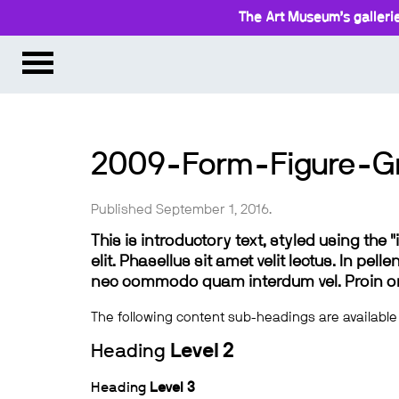
The Art Museum’s gallerie
2009-Form-Figure-Gr
Published September 1, 2016.
This is introductory text, styled using the
elit. Phasellus sit amet velit lectus. In pel
nec commodo quam interdum vel. Proin ornar
The following content sub-headings are available
Heading
Level 2
Heading
Level 3