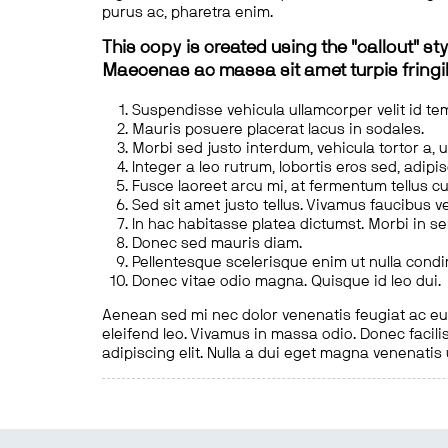
purus ac, pharetra enim.
This copy is created using the "callout" sty
Maecenas ac massa sit amet turpis fringill
Suspendisse vehicula ullamcorper velit id te
Mauris posuere placerat lacus in sodales.
Morbi sed justo interdum, vehicula tortor a, 
Integer a leo rutrum, lobortis eros sed, adipi
Fusce laoreet arcu mi, at fermentum tellus cu
Sed sit amet justo tellus. Vivamus faucibus v
In hac habitasse platea dictumst. Morbi in s
Donec sed mauris diam.
Pellentesque scelerisque enim ut nulla cond
Donec vitae odio magna. Quisque id leo dui.
Aenean sed mi nec dolor venenatis feugiat ac eu t
eleifend leo. Vivamus in massa odio. Donec facilis
adipiscing elit. Nulla a dui eget magna venenatis