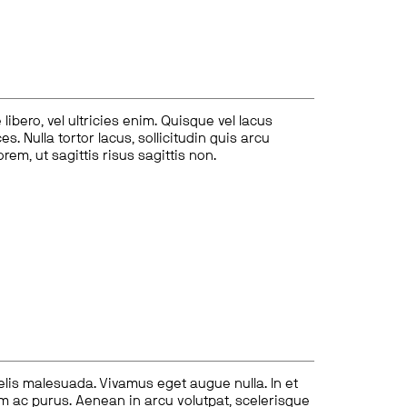
ibero, vel ultricies enim. Quisque vel lacus
s. Nulla tortor lacus, sollicitudin quis arcu
lorem, ut sagittis risus sagittis non.
felis malesuada. Vivamus eget augue nulla. In et
tum ac purus. Aenean in arcu volutpat, scelerisque