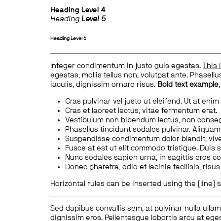
Heading
Level 4
Heading
Level 5
Heading
Level 6
Integer condimentum in justo quis egestas.
This 
egestas, mollis tellus non, volutpat ante. Phasellus
iaculis, dignissim ornare risus.
Bold text example
Cras pulvinar vel justo ut eleifend. Ut at enim
Cras et laoreet lectus, vitae fermentum erat.
Vestibulum non bibendum lectus, non conse
Phasellus tincidunt sodales pulvinar. Aliqua
Suspendisse condimentum dolor blandit, vive
Fusce at est ut elit commodo tristique. Duis s
Nunc sodales sapien urna, in sagittis eros 
Donec pharetra, odio et lacinia facilisis, ris
Horizontal rules can be inserted using the [line] s
Sed dapibus convallis sem, at pulvinar nulla ullam
dignissim eros. Pellentesque lobortis arcu at eges