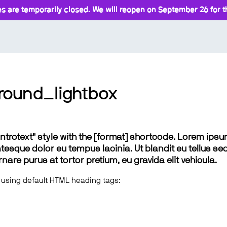
s are temporarily closed. We will reopen on September 26 for th
ound_lightbox
 "introtext" style with the [format] shortcode. Lorem ip
lentesque dolor eu tempus lacinia. Ut blandit eu tellus sed
e purus at tortor pretium, eu gravida elit vehicula.
 using default HTML heading tags: