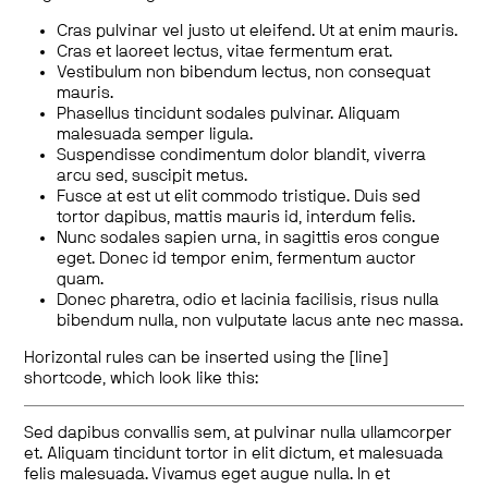
Cras pulvinar vel justo ut eleifend. Ut at enim mauris.
Cras et laoreet lectus, vitae fermentum erat.
Vestibulum non bibendum lectus, non consequat
mauris.
Phasellus tincidunt sodales pulvinar. Aliquam
malesuada semper ligula.
Suspendisse condimentum dolor blandit, viverra
arcu sed, suscipit metus.
Fusce at est ut elit commodo tristique. Duis sed
tortor dapibus, mattis mauris id, interdum felis.
Nunc sodales sapien urna, in sagittis eros congue
eget. Donec id tempor enim, fermentum auctor
quam.
Donec pharetra, odio et lacinia facilisis, risus nulla
bibendum nulla, non vulputate lacus ante nec massa.
Horizontal rules can be inserted using the [line]
shortcode, which look like this:
Sed dapibus convallis sem, at pulvinar nulla ullamcorper
et. Aliquam tincidunt tortor in elit dictum, et malesuada
felis malesuada. Vivamus eget augue nulla. In et