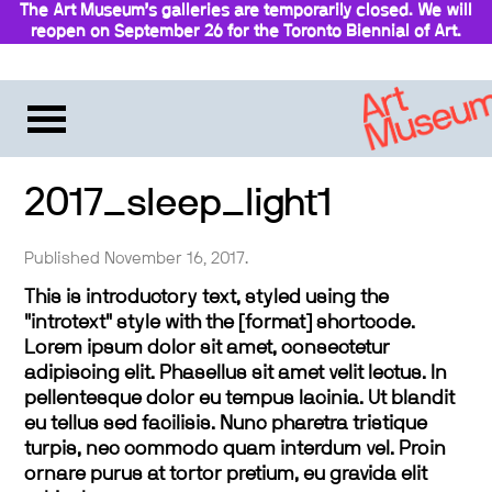
The Art Museum’s galleries are temporarily closed. We will
reopen on September 26 for the Toronto Biennial of Art.
Stay updated
2017_sleep_light1
Published November 16, 2017.
This is introductory text, styled using the
"introtext" style with the [format] shortcode.
Lorem ipsum dolor sit amet, consectetur
adipiscing elit. Phasellus sit amet velit lectus. In
pellentesque dolor eu tempus lacinia. Ut blandit
eu tellus sed facilisis. Nunc pharetra tristique
turpis, nec commodo quam interdum vel. Proin
ornare purus at tortor pretium, eu gravida elit