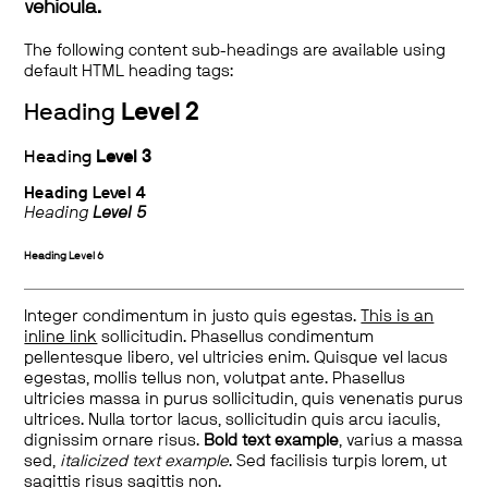
vehicula.
The following content sub-headings are available using
default HTML heading tags:
Heading
Level 2
Heading
Level 3
Heading
Level 4
Heading
Level 5
Heading
Level 6
Integer condimentum in justo quis egestas.
This is an
inline link
sollicitudin. Phasellus condimentum
pellentesque libero, vel ultricies enim. Quisque vel lacus
egestas, mollis tellus non, volutpat ante. Phasellus
ultricies massa in purus sollicitudin, quis venenatis purus
ultrices. Nulla tortor lacus, sollicitudin quis arcu iaculis,
dignissim ornare risus.
Bold text example
, varius a massa
sed,
italicized text example
. Sed facilisis turpis lorem, ut
sagittis risus sagittis non.