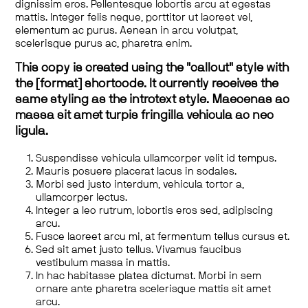
dignissim eros. Pellentesque lobortis arcu at egestas
mattis. Integer felis neque, porttitor ut laoreet vel,
elementum ac purus. Aenean in arcu volutpat,
scelerisque purus ac, pharetra enim.
This copy is created using the "callout" style with
the [format] shortcode. It currently receives the
same styling as the introtext style. Maecenas ac
massa sit amet turpis fringilla vehicula ac nec
ligula.
Suspendisse vehicula ullamcorper velit id tempus.
Mauris posuere placerat lacus in sodales.
Morbi sed justo interdum, vehicula tortor a,
ullamcorper lectus.
Integer a leo rutrum, lobortis eros sed, adipiscing
arcu.
Fusce laoreet arcu mi, at fermentum tellus cursus et.
Sed sit amet justo tellus. Vivamus faucibus
vestibulum massa in mattis.
In hac habitasse platea dictumst. Morbi in sem
ornare ante pharetra scelerisque mattis sit amet
arcu.