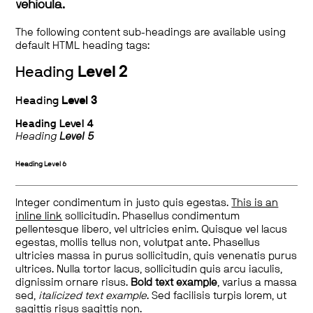
vehicula.
The following content sub-headings are available using
default HTML heading tags:
Heading
Level 2
Heading
Level 3
Heading
Level 4
Heading
Level 5
Heading
Level 6
Integer condimentum in justo quis egestas.
This is an
inline link
sollicitudin. Phasellus condimentum
pellentesque libero, vel ultricies enim. Quisque vel lacus
egestas, mollis tellus non, volutpat ante. Phasellus
ultricies massa in purus sollicitudin, quis venenatis purus
ultrices. Nulla tortor lacus, sollicitudin quis arcu iaculis,
dignissim ornare risus.
Bold text example
, varius a massa
sed,
italicized text example
. Sed facilisis turpis lorem, ut
sagittis risus sagittis non.