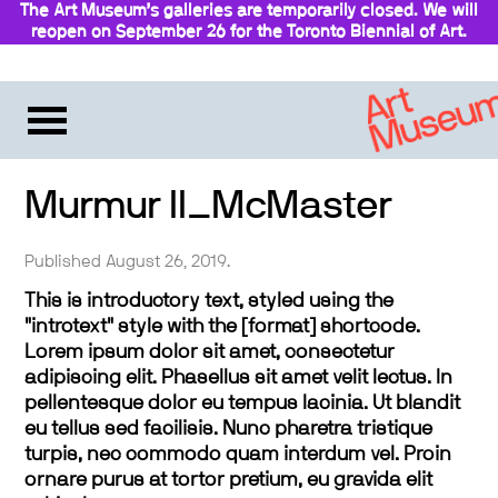
The Art Museum’s galleries are temporarily closed. We will
reopen on September 26 for the Toronto Biennial of Art.
Stay updated
Murmur II_McMaster
Published August 26, 2019.
This is introductory text, styled using the
"introtext" style with the [format] shortcode.
Lorem ipsum dolor sit amet, consectetur
adipiscing elit. Phasellus sit amet velit lectus. In
pellentesque dolor eu tempus lacinia. Ut blandit
eu tellus sed facilisis. Nunc pharetra tristique
turpis, nec commodo quam interdum vel. Proin
ornare purus at tortor pretium, eu gravida elit