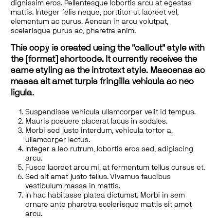
dignissim eros. Pellentesque lobortis arcu at egestas
mattis. Integer felis neque, porttitor ut laoreet vel,
elementum ac purus. Aenean in arcu volutpat,
scelerisque purus ac, pharetra enim.
This copy is created using the "callout" style with
the [format] shortcode. It currently receives the
same styling as the introtext style. Maecenas ac
massa sit amet turpis fringilla vehicula ac nec
ligula.
Suspendisse vehicula ullamcorper velit id tempus.
Mauris posuere placerat lacus in sodales.
Morbi sed justo interdum, vehicula tortor a,
ullamcorper lectus.
Integer a leo rutrum, lobortis eros sed, adipiscing
arcu.
Fusce laoreet arcu mi, at fermentum tellus cursus et.
Sed sit amet justo tellus. Vivamus faucibus
vestibulum massa in mattis.
In hac habitasse platea dictumst. Morbi in sem
ornare ante pharetra scelerisque mattis sit amet
arcu.