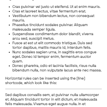
Cras pulvinar vel justo ut eleifend. Ut at enim mauris.
Cras et laoreet lectus, vitae fermentum erat.
Vestibulum non bibendum lectus, non consequat
mauris.
Phasellus tincidunt sodales pulvinar. Aliquam
malesuada semper ligula.
Suspendisse condimentum dolor blandit, viverra
arcu sed, suscipit metus.
Fusce at est ut elit commodo tristique. Duis sed
tortor dapibus, mattis mauris id, interdum felis.
Nunc sodales sapien urna, in sagittis eros congue
eget. Donec id tempor enim, fermentum auctor
quam.
Donec pharetra, odio et lacinia facilisis, risus nulla
bibendum nulla, non vulputate lacus ante nec massa.
Horizontal rules can be inserted using the [line]
shortcode, which look like this:
Sed dapibus convallis sem, at pulvinar nulla ullamcorper
et. Aliquam tincidunt tortor in elit dictum, et malesuada
felis malesuada. Vivamus eget augue nulla. In et