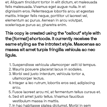
et. Aliquam tincidunt tortor in elit dictum, et malesuada
felis malesuada. Vivamus eget augue nulla. In et
dignissim eros. Pellentesque lobortis arcu at egestas
mattis. Integer felis neque, porttitor ut laoreet vel,
elementum ac purus. Aenean in arcu volutpat,
scelerisque purus ac, pharetra enim.
This copy is created using the "callout" style with
the [format] shortcode. It currently receives the
same styling as the introtext style. Maecenas ac
massa sit amet turpis fringilla vehicula ac nec
ligula.
Suspendisse vehicula ullamcorper velit id tempus.
Mauris posuere placerat lacus in sodales.
Morbi sed justo interdum, vehicula tortor a,
ullamcorper lectus.
Integer a leo rutrum, lobortis eros sed, adipiscing
arcu.
Fusce laoreet arcu mi, at fermentum tellus cursus et.
Sed sit amet justo tellus. Vivamus faucibus
vestibulum massa in mattis.
In hac habitasse platea dictumst. Morbi in sem