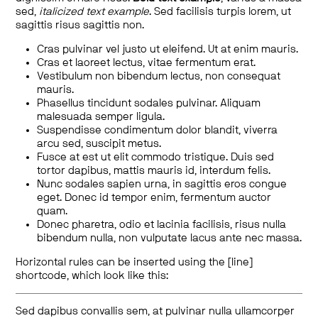
sed,
italicized text example
. Sed facilisis turpis lorem, ut
sagittis risus sagittis non.
Cras pulvinar vel justo ut eleifend. Ut at enim mauris.
Cras et laoreet lectus, vitae fermentum erat.
Vestibulum non bibendum lectus, non consequat
mauris.
Phasellus tincidunt sodales pulvinar. Aliquam
malesuada semper ligula.
Suspendisse condimentum dolor blandit, viverra
arcu sed, suscipit metus.
Fusce at est ut elit commodo tristique. Duis sed
tortor dapibus, mattis mauris id, interdum felis.
Nunc sodales sapien urna, in sagittis eros congue
eget. Donec id tempor enim, fermentum auctor
quam.
Donec pharetra, odio et lacinia facilisis, risus nulla
bibendum nulla, non vulputate lacus ante nec massa.
Horizontal rules can be inserted using the [line]
shortcode, which look like this:
Sed dapibus convallis sem, at pulvinar nulla ullamcorper