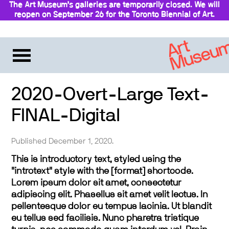
The Art Museum’s galleries are temporarily closed. We will
reopen on September 26 for the Toronto Biennial of Art.
Stay updated
2020-Overt-Large Text-
FINAL-Digital
Published December 1, 2020.
This is introductory text, styled using the
"introtext" style with the [format] shortcode.
Lorem ipsum dolor sit amet, consectetur
adipiscing elit. Phasellus sit amet velit lectus. In
pellentesque dolor eu tempus lacinia. Ut blandit
eu tellus sed facilisis. Nunc pharetra tristique