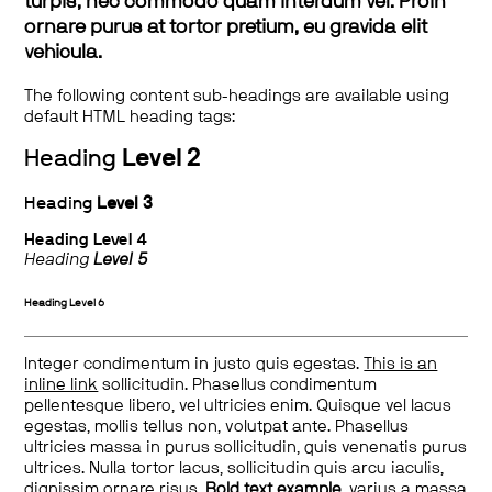
turpis, nec commodo quam interdum vel. Proin
ornare purus at tortor pretium, eu gravida elit
vehicula.
The following content sub-headings are available using
default HTML heading tags:
Heading
Level 2
Heading
Level 3
Heading
Level 4
Heading
Level 5
Heading
Level 6
Integer condimentum in justo quis egestas.
This is an
inline link
sollicitudin. Phasellus condimentum
pellentesque libero, vel ultricies enim. Quisque vel lacus
egestas, mollis tellus non, volutpat ante. Phasellus
ultricies massa in purus sollicitudin, quis venenatis purus
ultrices. Nulla tortor lacus, sollicitudin quis arcu iaculis,
dignissim ornare risus.
Bold text example
, varius a massa