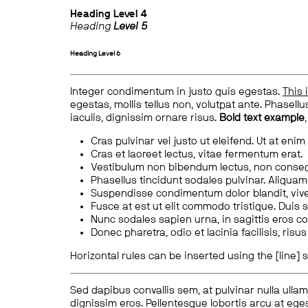
Heading
Level 4
Heading
Level 5
Heading
Level 6
Integer condimentum in justo quis egestas.
This 
egestas, mollis tellus non, volutpat ante. Phasellus
iaculis, dignissim ornare risus.
Bold text example
Cras pulvinar vel justo ut eleifend. Ut at enim
Cras et laoreet lectus, vitae fermentum erat.
Vestibulum non bibendum lectus, non conse
Phasellus tincidunt sodales pulvinar. Aliqua
Suspendisse condimentum dolor blandit, vive
Fusce at est ut elit commodo tristique. Duis s
Nunc sodales sapien urna, in sagittis eros 
Donec pharetra, odio et lacinia facilisis, ris
Horizontal rules can be inserted using the [line] s
Sed dapibus convallis sem, at pulvinar nulla ullam
dignissim eros. Pellentesque lobortis arcu at eges