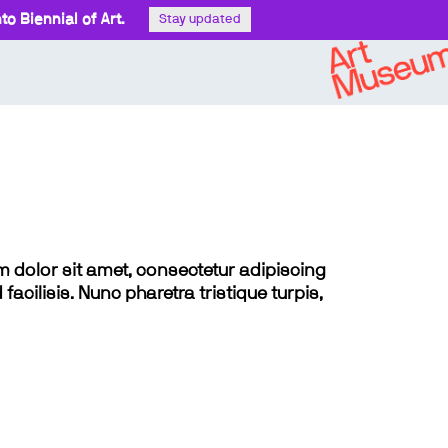
o Biennial of Art.
Stay updated
sum dolor sit amet, consectetur adipiscing
 facilisis. Nunc pharetra tristique turpis,