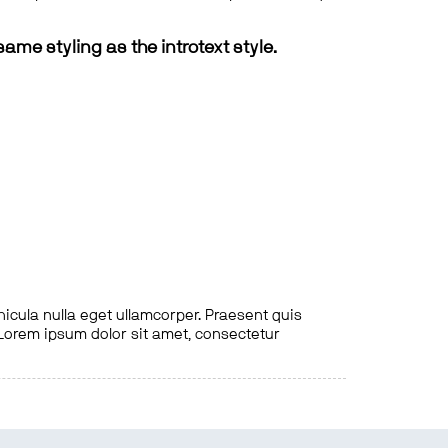
same styling as the introtext style.
hicula nulla eget ullamcorper. Praesent quis
. Lorem ipsum dolor sit amet, consectetur