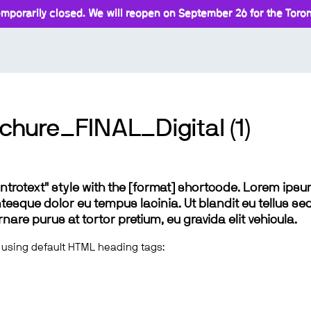
mporarily closed. We will reopen on September 26 for the Toront
hure_FINAL_Digital (1)
 "introtext" style with the [format] shortcode. Lorem ip
lentesque dolor eu tempus lacinia. Ut blandit eu tellus sed
e purus at tortor pretium, eu gravida elit vehicula.
 using default HTML heading tags: