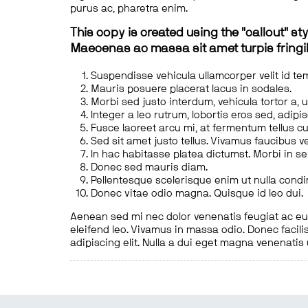
purus ac, pharetra enim.
This copy is created using the "callout" sty
Maecenas ac massa sit amet turpis fringill
Suspendisse vehicula ullamcorper velit id te
Mauris posuere placerat lacus in sodales.
Morbi sed justo interdum, vehicula tortor a, 
Integer a leo rutrum, lobortis eros sed, adipi
Fusce laoreet arcu mi, at fermentum tellus cu
Sed sit amet justo tellus. Vivamus faucibus v
In hac habitasse platea dictumst. Morbi in s
Donec sed mauris diam.
Pellentesque scelerisque enim ut nulla cond
Donec vitae odio magna. Quisque id leo dui.
Aenean sed mi nec dolor venenatis feugiat ac eu t
eleifend leo. Vivamus in massa odio. Donec facilis
adipiscing elit. Nulla a dui eget magna venenatis