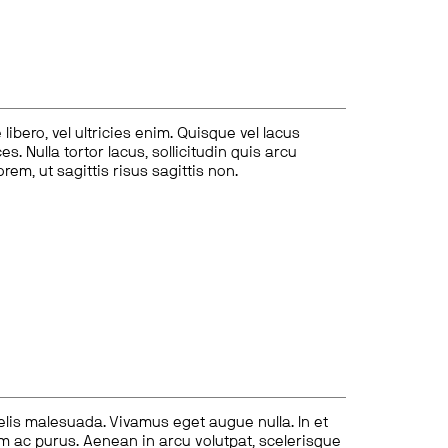
ibero, vel ultricies enim. Quisque vel lacus
s. Nulla tortor lacus, sollicitudin quis arcu
lorem, ut sagittis risus sagittis non.
felis malesuada. Vivamus eget augue nulla. In et
tum ac purus. Aenean in arcu volutpat, scelerisque