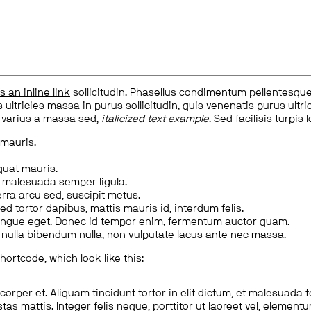
is an inline link
sollicitudin. Phasellus condimentum pellentesque l
 ultricies massa in purus sollicitudin, quis venenatis purus ultrice
, varius a massa sed,
italicized text example
. Sed facilisis turpis 
 mauris.
quat mauris.
m malesuada semper ligula.
rra arcu sed, suscipit metus.
ed tortor dapibus, mattis mauris id, interdum felis.
congue eget. Donec id tempor enim, fermentum auctor quam.
us nulla bibendum nulla, non vulputate lacus ante nec massa.
hortcode, which look like this:
corper et. Aliquam tincidunt tortor in elit dictum, et malesuada 
tas mattis. Integer felis neque, porttitor ut laoreet vel, elemen