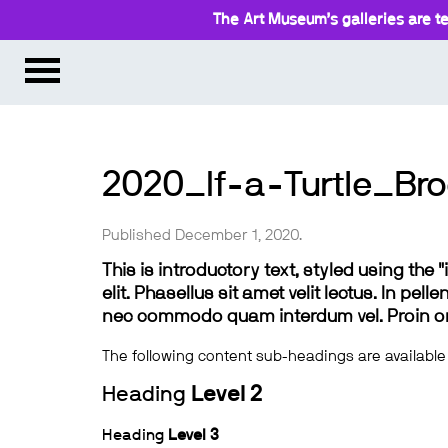
The Art Museum’s galleries are te
2020_If-a-Turtle_Broc
Published December 1, 2020.
This is introductory text, styled using the
elit. Phasellus sit amet velit lectus. In pel
nec commodo quam interdum vel. Proin ornar
The following content sub-headings are available
Heading
Level 2
Heading
Level 3