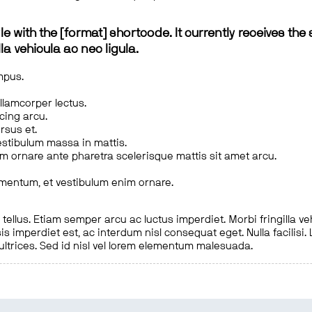
le with the [format] shortcode. It currently receives the 
a vehicula ac nec ligula.
mpus.
ullamcorper lectus.
scing arcu.
rsus et.
estibulum massa in mattis.
em ornare ante pharetra scelerisque mattis sit amet arcu.
imentum, et vestibulum enim ornare.
ellus. Etiam semper arcu ac luctus imperdiet. Morbi fringilla ve
is imperdiet est, ac interdum nisl consequat eget. Nulla facilisi
 ultrices. Sed id nisl vel lorem elementum malesuada.