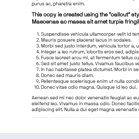
purus ac, pharetra enim.
This copy is created using the "callout" sty
Maecenas ac massa sit amet turpis fringill
Suspendisse vehicula ullamcorper velit id te
Mauris posuere placerat lacus in sodales.
Morbi sed justo interdum, vehicula tortor a, 
Integer a leo rutrum, lobortis eros sed, adipi
Fusce laoreet arcu mi, at fermentum tellus cu
Sed sit amet justo tellus. Vivamus faucibus v
In hac habitasse platea dictumst. Morbi in s
Donec sed mauris diam.
Pellentesque scelerisque enim ut nulla cond
Donec vitae odio magna. Quisque id leo dui.
Aenean sed mi nec dolor venenatis feugiat ac eu t
eleifend leo. Vivamus in massa odio. Donec facilis
adipiscing elit. Nulla a dui eget magna venenatis