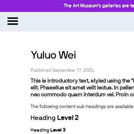
The Art Museum’s galleries are te
Yuluo Wei
Published September 17, 2020.
This is introductory text, styled using the
elit. Phasellus sit amet velit lectus. In pel
nec commodo quam interdum vel. Proin ornar
The following content sub-headings are available
Heading
Level 2
Heading
Level 3