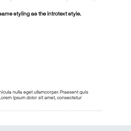
same styling as the introtext style.
hicula nulla eget ullamcorper. Praesent quis
. Lorem ipsum dolor sit amet, consectetur