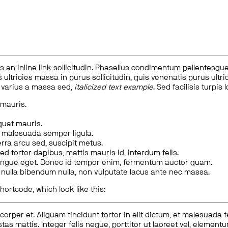
is an inline link
sollicitudin. Phasellus condimentum pellentesque l
 ultricies massa in purus sollicitudin, quis venenatis purus ultrice
, varius a massa sed,
italicized text example
. Sed facilisis turpis 
 mauris.
quat mauris.
m malesuada semper ligula.
rra arcu sed, suscipit metus.
ed tortor dapibus, mattis mauris id, interdum felis.
congue eget. Donec id tempor enim, fermentum auctor quam.
us nulla bibendum nulla, non vulputate lacus ante nec massa.
hortcode, which look like this:
corper et. Aliquam tincidunt tortor in elit dictum, et malesuada 
tas mattis. Integer felis neque, porttitor ut laoreet vel, elemen