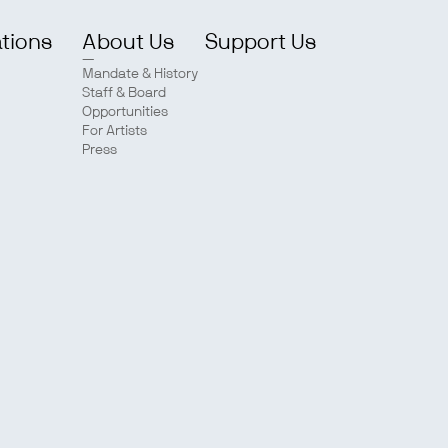
ations
About Us
Support Us
Mandate & History
Staff & Board
Opportunities
For Artists
Press