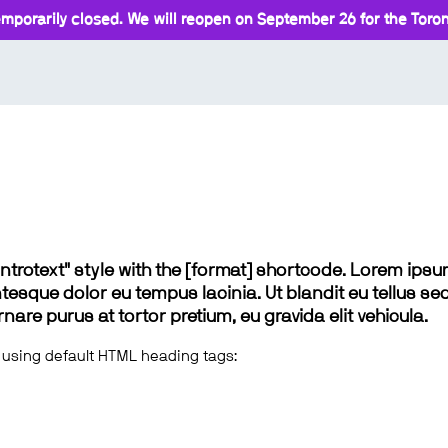
mporarily closed. We will reopen on September 26 for the Toront
 "introtext" style with the [format] shortcode. Lorem ip
lentesque dolor eu tempus lacinia. Ut blandit eu tellus sed
e purus at tortor pretium, eu gravida elit vehicula.
 using default HTML heading tags: