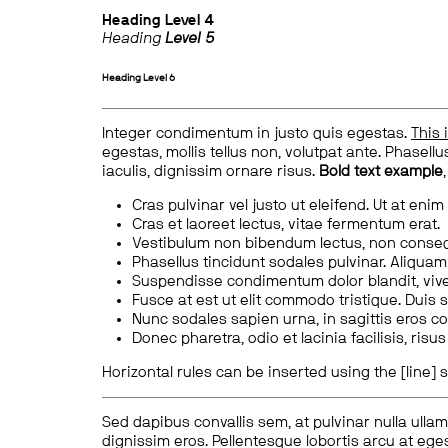
Heading
Level 4
Heading
Level 5
Heading
Level 6
Integer condimentum in justo quis egestas.
This 
egestas, mollis tellus non, volutpat ante. Phasellus
iaculis, dignissim ornare risus.
Bold text example
Cras pulvinar vel justo ut eleifend. Ut at enim
Cras et laoreet lectus, vitae fermentum erat.
Vestibulum non bibendum lectus, non conse
Phasellus tincidunt sodales pulvinar. Aliqua
Suspendisse condimentum dolor blandit, vive
Fusce at est ut elit commodo tristique. Duis s
Nunc sodales sapien urna, in sagittis eros 
Donec pharetra, odio et lacinia facilisis, ris
Horizontal rules can be inserted using the [line] s
Sed dapibus convallis sem, at pulvinar nulla ullam
dignissim eros. Pellentesque lobortis arcu at eges