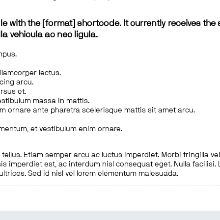
le with the [format] shortcode. It currently receives the 
a vehicula ac nec ligula.
mpus.
ullamcorper lectus.
scing arcu.
rsus et.
estibulum massa in mattis.
em ornare ante pharetra scelerisque mattis sit amet arcu.
imentum, et vestibulum enim ornare.
ellus. Etiam semper arcu ac luctus imperdiet. Morbi fringilla ve
is imperdiet est, ac interdum nisl consequat eget. Nulla facilisi
 ultrices. Sed id nisl vel lorem elementum malesuada.