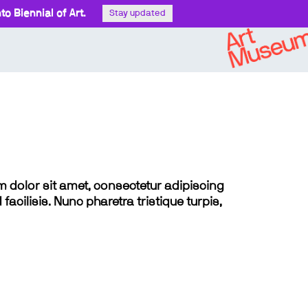
o Biennial of Art.
Stay updated
sum dolor sit amet, consectetur adipiscing
 facilisis. Nunc pharetra tristique turpis,