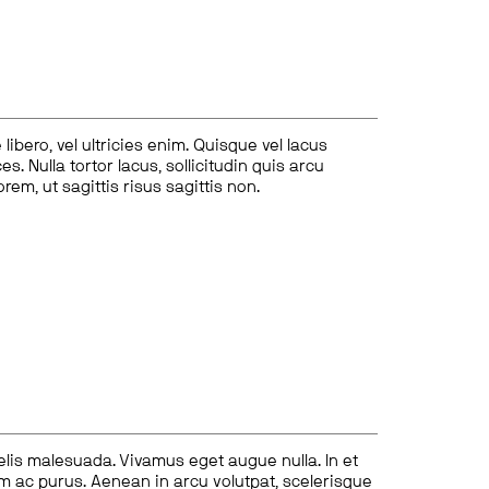
ibero, vel ultricies enim. Quisque vel lacus
s. Nulla tortor lacus, sollicitudin quis arcu
lorem, ut sagittis risus sagittis non.
felis malesuada. Vivamus eget augue nulla. In et
tum ac purus. Aenean in arcu volutpat, scelerisque