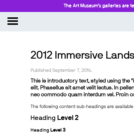
The Art Museum’s galleries are te
2012 Immersive Land
Published September 7, 2016.
This is introductory text, styled using the
elit. Phasellus sit amet velit lectus. In pel
nec commodo quam interdum vel. Proin ornar
The following content sub-headings are available
Heading
Level 2
Heading
Level 3