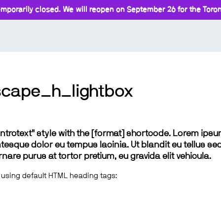
mporarily closed. We will reopen on September 26 for the Toront
scape_h_lightbox
 "introtext" style with the [format] shortcode. Lorem ip
lentesque dolor eu tempus lacinia. Ut blandit eu tellus sed
e purus at tortor pretium, eu gravida elit vehicula.
 using default HTML heading tags: