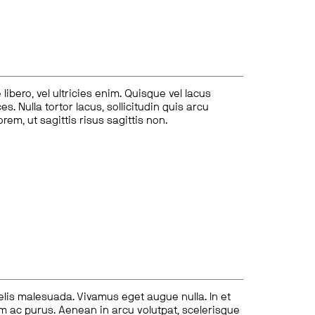
ibero, vel ultricies enim. Quisque vel lacus
s. Nulla tortor lacus, sollicitudin quis arcu
lorem, ut sagittis risus sagittis non.
felis malesuada. Vivamus eget augue nulla. In et
tum ac purus. Aenean in arcu volutpat, scelerisque