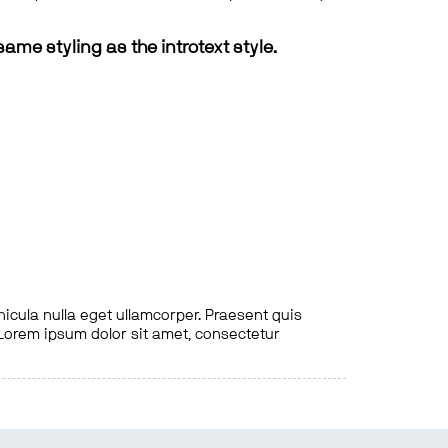
same styling as the introtext style.
hicula nulla eget ullamcorper. Praesent quis
. Lorem ipsum dolor sit amet, consectetur