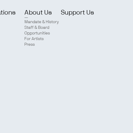
ations
About Us
Support Us
Mandate & History
Staff & Board
Opportunities
For Artists
Press