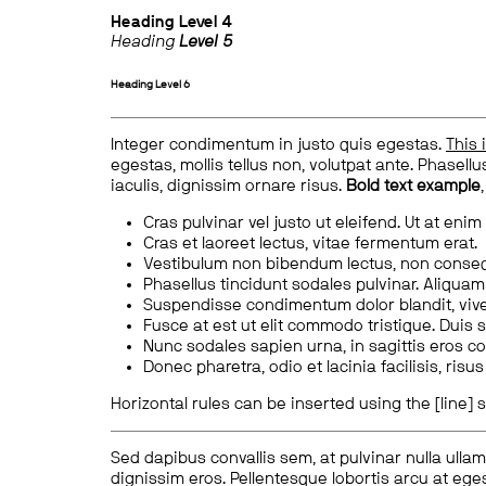
Heading
Level 4
Heading
Level 5
Heading
Level 6
Integer condimentum in justo quis egestas.
This 
egestas, mollis tellus non, volutpat ante. Phasellus
iaculis, dignissim ornare risus.
Bold text example
Cras pulvinar vel justo ut eleifend. Ut at enim
Cras et laoreet lectus, vitae fermentum erat.
Vestibulum non bibendum lectus, non conse
Phasellus tincidunt sodales pulvinar. Aliqua
Suspendisse condimentum dolor blandit, vive
Fusce at est ut elit commodo tristique. Duis s
Nunc sodales sapien urna, in sagittis eros 
Donec pharetra, odio et lacinia facilisis, ris
Horizontal rules can be inserted using the [line] s
Sed dapibus convallis sem, at pulvinar nulla ullam
dignissim eros. Pellentesque lobortis arcu at eges