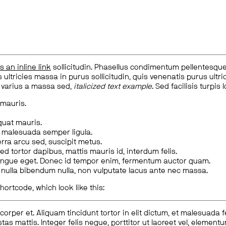
is an inline link
sollicitudin. Phasellus condimentum pellentesque l
 ultricies massa in purus sollicitudin, quis venenatis purus ultrice
, varius a massa sed,
italicized text example
. Sed facilisis turpis 
 mauris.
quat mauris.
m malesuada semper ligula.
rra arcu sed, suscipit metus.
ed tortor dapibus, mattis mauris id, interdum felis.
congue eget. Donec id tempor enim, fermentum auctor quam.
us nulla bibendum nulla, non vulputate lacus ante nec massa.
hortcode, which look like this:
corper et. Aliquam tincidunt tortor in elit dictum, et malesuada 
tas mattis. Integer felis neque, porttitor ut laoreet vel, elemen