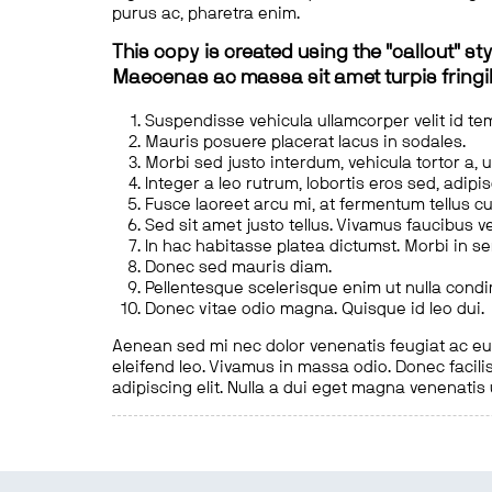
purus ac, pharetra enim.
This copy is created using the "callout" sty
Maecenas ac massa sit amet turpis fringill
Suspendisse vehicula ullamcorper velit id te
Mauris posuere placerat lacus in sodales.
Morbi sed justo interdum, vehicula tortor a, 
Integer a leo rutrum, lobortis eros sed, adipi
Fusce laoreet arcu mi, at fermentum tellus cu
Sed sit amet justo tellus. Vivamus faucibus v
In hac habitasse platea dictumst. Morbi in s
Donec sed mauris diam.
Pellentesque scelerisque enim ut nulla cond
Donec vitae odio magna. Quisque id leo dui.
Aenean sed mi nec dolor venenatis feugiat ac eu t
eleifend leo. Vivamus in massa odio. Donec facilis
adipiscing elit. Nulla a dui eget magna venenatis