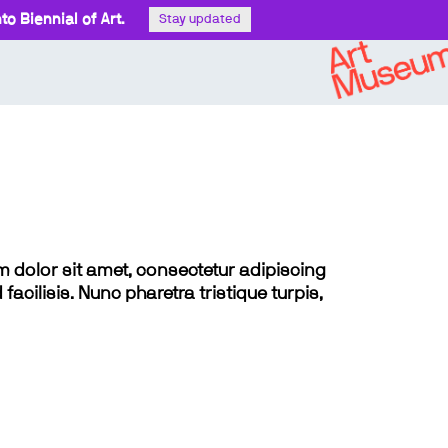
o Biennial of Art.
Stay updated
sum dolor sit amet, consectetur adipiscing
 facilisis. Nunc pharetra tristique turpis,