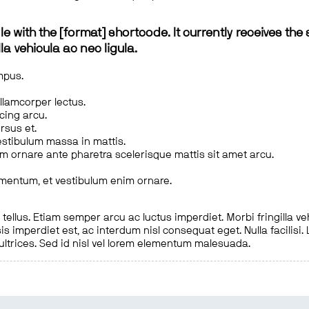
le with the [format] shortcode. It currently receives the 
a vehicula ac nec ligula.
mpus.
ullamcorper lectus.
scing arcu.
rsus et.
estibulum massa in mattis.
em ornare ante pharetra scelerisque mattis sit amet arcu.
imentum, et vestibulum enim ornare.
ellus. Etiam semper arcu ac luctus imperdiet. Morbi fringilla ve
is imperdiet est, ac interdum nisl consequat eget. Nulla facilisi
 ultrices. Sed id nisl vel lorem elementum malesuada.