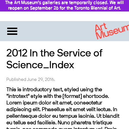
The Art Museum’s galleries are temporarily closed. We will
reopen on September 26 for the Toronto Biennial of Art.
Stay updated
2012 In the Service of
Science_Index
Published June 29, 2016.
This is introductory text, styled using the
"introtext" style with the [format] shortcode.
Lorem ipsum dolor sit amet, consectetur
adipiscing elit. Phasellus sit amet velit lectus. In
pellentesque dolor eu tempus lacinia. Ut blandit
eu tellus sed facilisis. Nunc pharetra tristique