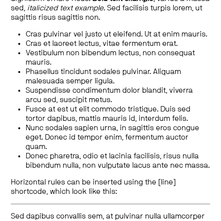
sed,
italicized text example
. Sed facilisis turpis lorem, ut
sagittis risus sagittis non.
Cras pulvinar vel justo ut eleifend. Ut at enim mauris.
Cras et laoreet lectus, vitae fermentum erat.
Vestibulum non bibendum lectus, non consequat
mauris.
Phasellus tincidunt sodales pulvinar. Aliquam
malesuada semper ligula.
Suspendisse condimentum dolor blandit, viverra
arcu sed, suscipit metus.
Fusce at est ut elit commodo tristique. Duis sed
tortor dapibus, mattis mauris id, interdum felis.
Nunc sodales sapien urna, in sagittis eros congue
eget. Donec id tempor enim, fermentum auctor
quam.
Donec pharetra, odio et lacinia facilisis, risus nulla
bibendum nulla, non vulputate lacus ante nec massa.
Horizontal rules can be inserted using the [line]
shortcode, which look like this:
Sed dapibus convallis sem, at pulvinar nulla ullamcorper