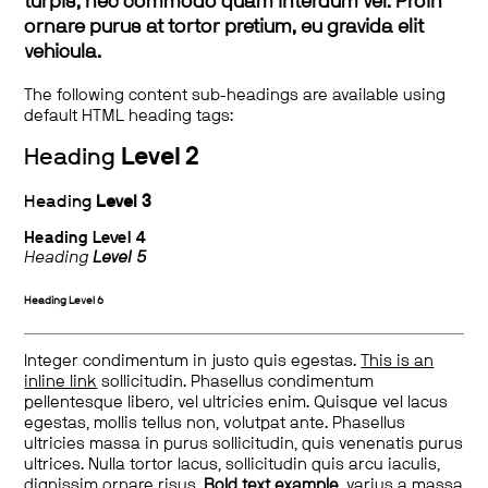
turpis, nec commodo quam interdum vel. Proin
ornare purus at tortor pretium, eu gravida elit
vehicula.
The following content sub-headings are available using
default HTML heading tags:
Heading
Level 2
Heading
Level 3
Heading
Level 4
Heading
Level 5
Heading
Level 6
Integer condimentum in justo quis egestas.
This is an
inline link
sollicitudin. Phasellus condimentum
pellentesque libero, vel ultricies enim. Quisque vel lacus
egestas, mollis tellus non, volutpat ante. Phasellus
ultricies massa in purus sollicitudin, quis venenatis purus
ultrices. Nulla tortor lacus, sollicitudin quis arcu iaculis,
dignissim ornare risus.
Bold text example
, varius a massa