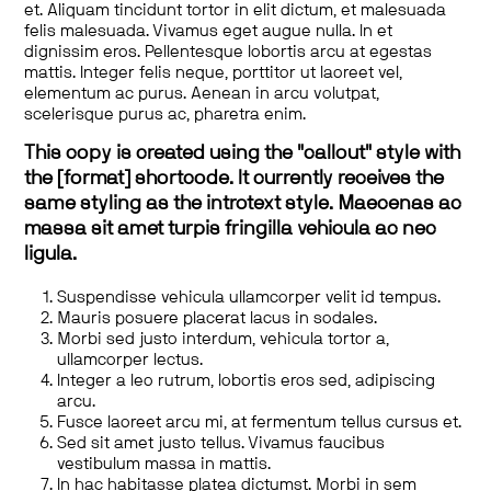
et. Aliquam tincidunt tortor in elit dictum, et malesuada
felis malesuada. Vivamus eget augue nulla. In et
dignissim eros. Pellentesque lobortis arcu at egestas
mattis. Integer felis neque, porttitor ut laoreet vel,
elementum ac purus. Aenean in arcu volutpat,
scelerisque purus ac, pharetra enim.
This copy is created using the "callout" style with
the [format] shortcode. It currently receives the
same styling as the introtext style. Maecenas ac
massa sit amet turpis fringilla vehicula ac nec
ligula.
Suspendisse vehicula ullamcorper velit id tempus.
Mauris posuere placerat lacus in sodales.
Morbi sed justo interdum, vehicula tortor a,
ullamcorper lectus.
Integer a leo rutrum, lobortis eros sed, adipiscing
arcu.
Fusce laoreet arcu mi, at fermentum tellus cursus et.
Sed sit amet justo tellus. Vivamus faucibus
vestibulum massa in mattis.
In hac habitasse platea dictumst. Morbi in sem