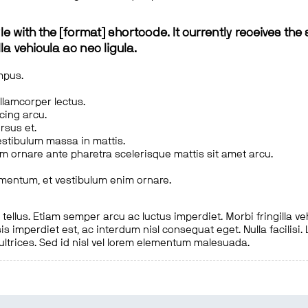
le with the [format] shortcode. It currently receives the 
a vehicula ac nec ligula.
mpus.
ullamcorper lectus.
scing arcu.
rsus et.
estibulum massa in mattis.
em ornare ante pharetra scelerisque mattis sit amet arcu.
imentum, et vestibulum enim ornare.
ellus. Etiam semper arcu ac luctus imperdiet. Morbi fringilla ve
is imperdiet est, ac interdum nisl consequat eget. Nulla facilisi
 ultrices. Sed id nisl vel lorem elementum malesuada.