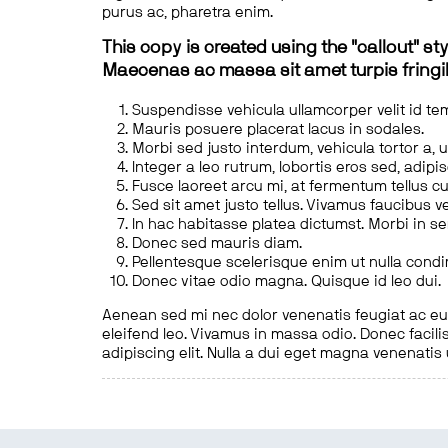
purus ac, pharetra enim.
This copy is created using the "callout" sty
Maecenas ac massa sit amet turpis fringill
Suspendisse vehicula ullamcorper velit id te
Mauris posuere placerat lacus in sodales.
Morbi sed justo interdum, vehicula tortor a, 
Integer a leo rutrum, lobortis eros sed, adipi
Fusce laoreet arcu mi, at fermentum tellus cu
Sed sit amet justo tellus. Vivamus faucibus v
In hac habitasse platea dictumst. Morbi in s
Donec sed mauris diam.
Pellentesque scelerisque enim ut nulla cond
Donec vitae odio magna. Quisque id leo dui.
Aenean sed mi nec dolor venenatis feugiat ac eu t
eleifend leo. Vivamus in massa odio. Donec facilis
adipiscing elit. Nulla a dui eget magna venenatis