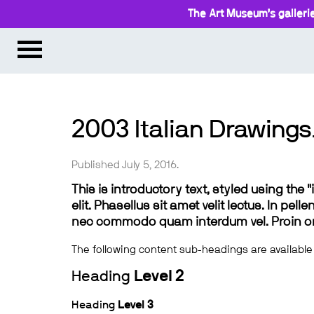
The Art Museum’s gallerie
2003 Italian Drawing
Published July 5, 2016.
This is introductory text, styled using the
elit. Phasellus sit amet velit lectus. In pel
nec commodo quam interdum vel. Proin ornar
The following content sub-headings are available
Heading
Level 2
Heading
Level 3