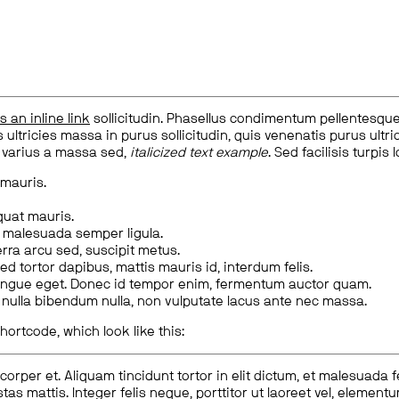
is an inline link
sollicitudin. Phasellus condimentum pellentesque l
 ultricies massa in purus sollicitudin, quis venenatis purus ultrice
, varius a massa sed,
italicized text example
. Sed facilisis turpis 
 mauris.
quat mauris.
m malesuada semper ligula.
rra arcu sed, suscipit metus.
ed tortor dapibus, mattis mauris id, interdum felis.
congue eget. Donec id tempor enim, fermentum auctor quam.
us nulla bibendum nulla, non vulputate lacus ante nec massa.
hortcode, which look like this:
corper et. Aliquam tincidunt tortor in elit dictum, et malesuada 
tas mattis. Integer felis neque, porttitor ut laoreet vel, elemen