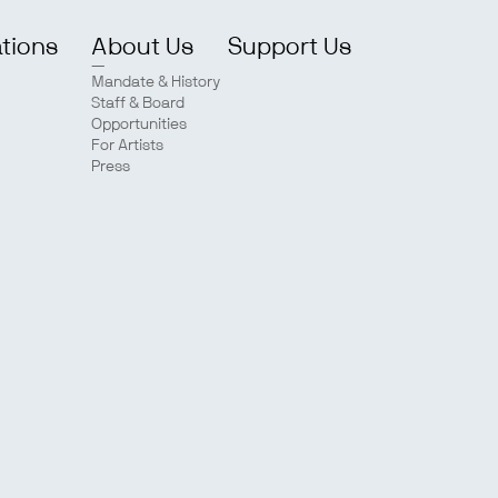
ations
About Us
Support Us
Mandate & History
Staff & Board
Opportunities
For Artists
Press