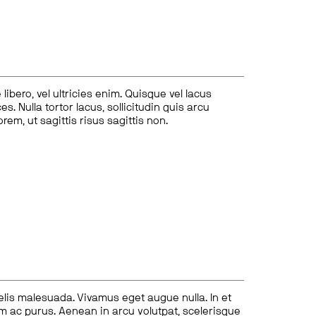
ibero, vel ultricies enim. Quisque vel lacus
s. Nulla tortor lacus, sollicitudin quis arcu
lorem, ut sagittis risus sagittis non.
felis malesuada. Vivamus eget augue nulla. In et
tum ac purus. Aenean in arcu volutpat, scelerisque