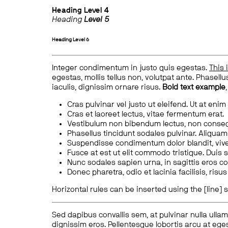
Heading
Level 4
Heading
Level 5
Heading
Level 6
Integer condimentum in justo quis egestas.
This 
egestas, mollis tellus non, volutpat ante. Phasellus
iaculis, dignissim ornare risus.
Bold text example
Cras pulvinar vel justo ut eleifend. Ut at enim
Cras et laoreet lectus, vitae fermentum erat.
Vestibulum non bibendum lectus, non conse
Phasellus tincidunt sodales pulvinar. Aliqua
Suspendisse condimentum dolor blandit, vive
Fusce at est ut elit commodo tristique. Duis s
Nunc sodales sapien urna, in sagittis eros 
Donec pharetra, odio et lacinia facilisis, ris
Horizontal rules can be inserted using the [line] s
Sed dapibus convallis sem, at pulvinar nulla ullam
dignissim eros. Pellentesque lobortis arcu at eges