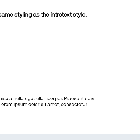
same styling as the introtext style.
hicula nulla eget ullamcorper. Praesent quis
. Lorem ipsum dolor sit amet, consectetur