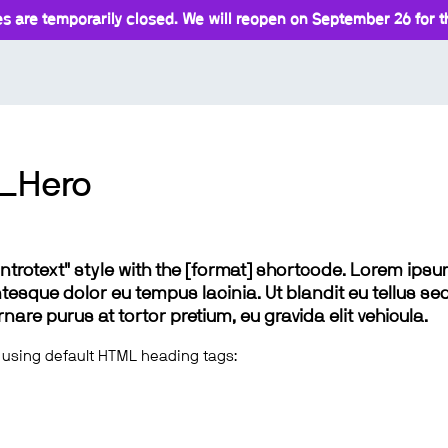
s are temporarily closed. We will reopen on September 26 for th
s_Hero
 "introtext" style with the [format] shortcode. Lorem ip
lentesque dolor eu tempus lacinia. Ut blandit eu tellus sed
e purus at tortor pretium, eu gravida elit vehicula.
 using default HTML heading tags: