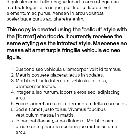
dignissim eros. Pellentesque lobortis arcu at egestas
mattis. Integer felis neque, porttitor ut laoreet vel,
elementum ac purus. Aenean in arcu volutpat,
scelerisque purus ac, pharetra enim.
This copy is created using the "callout" style with
the [format] shortcode. It currently receives the
same styling as the introtext style. Maecenas ac
massa sit amet turpis fringilla vehicula ac nec
ligula.
Suspendisse vehicula ullamcorper velit id tempus.
Mauris posuere placerat lacus in sodales.
Morbi sed justo interdum, vehicula tortor a,
ullamcorper lectus.
Integer a leo rutrum, lobortis eros sed, adipiscing
arcu.
Fusce laoreet arcu mi, at fermentum tellus cursus et.
Sed sit amet justo tellus. Vivamus faucibus
vestibulum massa in mattis.
In hac habitasse platea dictumst. Morbi in sem
ornare ante pharetra scelerisque mattis sit amet
arcu.