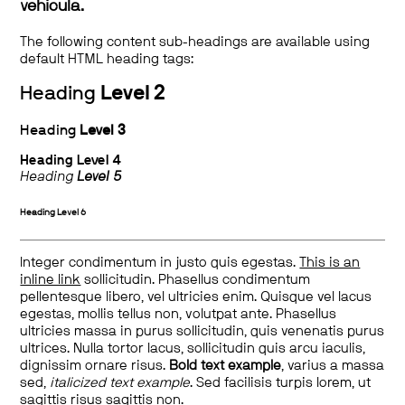
vehicula.
The following content sub-headings are available using
default HTML heading tags:
Heading
Level 2
Heading
Level 3
Heading
Level 4
Heading
Level 5
Heading
Level 6
Integer condimentum in justo quis egestas.
This is an
inline link
sollicitudin. Phasellus condimentum
pellentesque libero, vel ultricies enim. Quisque vel lacus
egestas, mollis tellus non, volutpat ante. Phasellus
ultricies massa in purus sollicitudin, quis venenatis purus
ultrices. Nulla tortor lacus, sollicitudin quis arcu iaculis,
dignissim ornare risus.
Bold text example
, varius a massa
sed,
italicized text example
. Sed facilisis turpis lorem, ut
sagittis risus sagittis non.