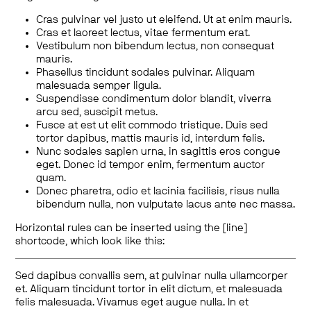
Cras pulvinar vel justo ut eleifend. Ut at enim mauris.
Cras et laoreet lectus, vitae fermentum erat.
Vestibulum non bibendum lectus, non consequat
mauris.
Phasellus tincidunt sodales pulvinar. Aliquam
malesuada semper ligula.
Suspendisse condimentum dolor blandit, viverra
arcu sed, suscipit metus.
Fusce at est ut elit commodo tristique. Duis sed
tortor dapibus, mattis mauris id, interdum felis.
Nunc sodales sapien urna, in sagittis eros congue
eget. Donec id tempor enim, fermentum auctor
quam.
Donec pharetra, odio et lacinia facilisis, risus nulla
bibendum nulla, non vulputate lacus ante nec massa.
Horizontal rules can be inserted using the [line]
shortcode, which look like this:
Sed dapibus convallis sem, at pulvinar nulla ullamcorper
et. Aliquam tincidunt tortor in elit dictum, et malesuada
felis malesuada. Vivamus eget augue nulla. In et