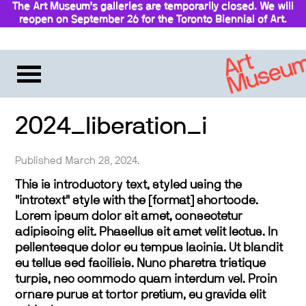
The Art Museum’s galleries are temporarily closed. We will
reopen on September 26 for the Toronto Biennial of Art.
Stay updated
2024_liberation_i
Published March 28, 2024.
This is introductory text, styled using the
"introtext" style with the [format] shortcode.
Lorem ipsum dolor sit amet, consectetur
adipiscing elit. Phasellus sit amet velit lectus. In
pellentesque dolor eu tempus lacinia. Ut blandit
eu tellus sed facilisis. Nunc pharetra tristique
turpis, nec commodo quam interdum vel. Proin
ornare purus at tortor pretium, eu gravida elit