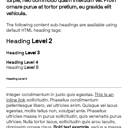
turpis, nec commodo quam interdum vel. Proin
ornare purus at tortor pretium, eu gravida elit
vehicula.
The following content sub-headings are available using
default HTML heading tags:
Heading
Level 2
Heading
Level 3
Heading
Level 4
Heading
Level 5
Heading
Level 6
Integer condimentum in justo quis egestas.
This is an
inline link
sollicitudin. Phasellus condimentum
pellentesque libero, vel ultricies enim. Quisque vel lacus
egestas, mollis tellus non, volutpat ante. Phasellus
ultricies massa in purus sollicitudin, quis venenatis purus
ultrices. Nulla tortor lacus, sollicitudin quis arcu iaculis,
dignissim ornare risus.
Bold text example
, varius a massa