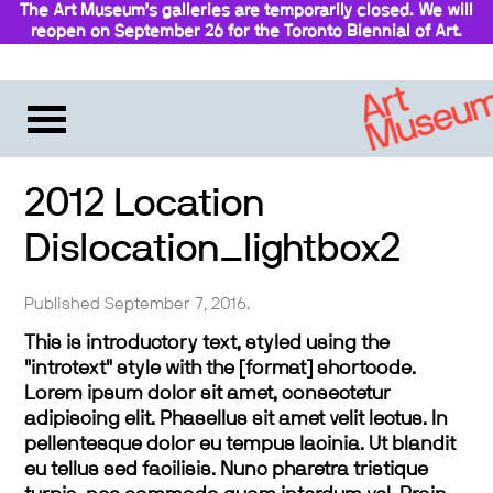
The Art Museum’s galleries are temporarily closed. We will
reopen on September 26 for the Toronto Biennial of Art.
Stay updated
2012 Location
Dislocation_lightbox2
Published September 7, 2016.
This is introductory text, styled using the
"introtext" style with the [format] shortcode.
Lorem ipsum dolor sit amet, consectetur
adipiscing elit. Phasellus sit amet velit lectus. In
pellentesque dolor eu tempus lacinia. Ut blandit
eu tellus sed facilisis. Nunc pharetra tristique