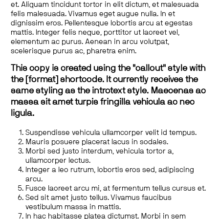
et. Aliquam tincidunt tortor in elit dictum, et malesuada
felis malesuada. Vivamus eget augue nulla. In et
dignissim eros. Pellentesque lobortis arcu at egestas
mattis. Integer felis neque, porttitor ut laoreet vel,
elementum ac purus. Aenean in arcu volutpat,
scelerisque purus ac, pharetra enim.
This copy is created using the "callout" style with
the [format] shortcode. It currently receives the
same styling as the introtext style. Maecenas ac
massa sit amet turpis fringilla vehicula ac nec
ligula.
Suspendisse vehicula ullamcorper velit id tempus.
Mauris posuere placerat lacus in sodales.
Morbi sed justo interdum, vehicula tortor a,
ullamcorper lectus.
Integer a leo rutrum, lobortis eros sed, adipiscing
arcu.
Fusce laoreet arcu mi, at fermentum tellus cursus et.
Sed sit amet justo tellus. Vivamus faucibus
vestibulum massa in mattis.
In hac habitasse platea dictumst. Morbi in sem