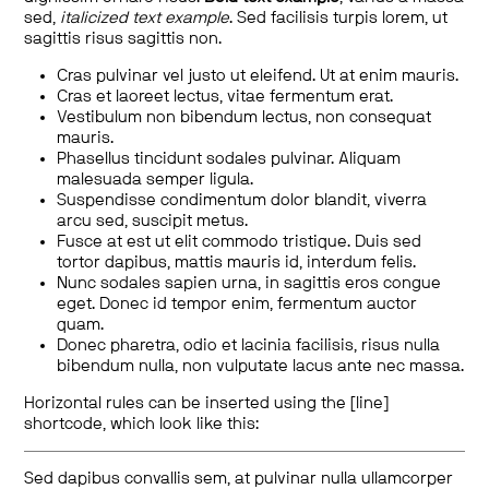
sed,
italicized text example
. Sed facilisis turpis lorem, ut
sagittis risus sagittis non.
Cras pulvinar vel justo ut eleifend. Ut at enim mauris.
Cras et laoreet lectus, vitae fermentum erat.
Vestibulum non bibendum lectus, non consequat
mauris.
Phasellus tincidunt sodales pulvinar. Aliquam
malesuada semper ligula.
Suspendisse condimentum dolor blandit, viverra
arcu sed, suscipit metus.
Fusce at est ut elit commodo tristique. Duis sed
tortor dapibus, mattis mauris id, interdum felis.
Nunc sodales sapien urna, in sagittis eros congue
eget. Donec id tempor enim, fermentum auctor
quam.
Donec pharetra, odio et lacinia facilisis, risus nulla
bibendum nulla, non vulputate lacus ante nec massa.
Horizontal rules can be inserted using the [line]
shortcode, which look like this:
Sed dapibus convallis sem, at pulvinar nulla ullamcorper