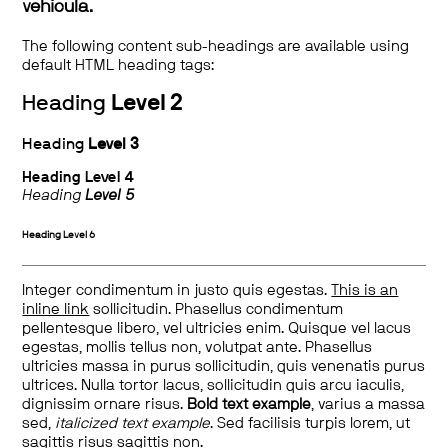
vehicula.
The following content sub-headings are available using
default HTML heading tags:
Heading
Level 2
Heading
Level 3
Heading
Level 4
Heading
Level 5
Heading
Level 6
Integer condimentum in justo quis egestas.
This is an
inline link
sollicitudin. Phasellus condimentum
pellentesque libero, vel ultricies enim. Quisque vel lacus
egestas, mollis tellus non, volutpat ante. Phasellus
ultricies massa in purus sollicitudin, quis venenatis purus
ultrices. Nulla tortor lacus, sollicitudin quis arcu iaculis,
dignissim ornare risus.
Bold text example
, varius a massa
sed,
italicized text example
. Sed facilisis turpis lorem, ut
sagittis risus sagittis non.