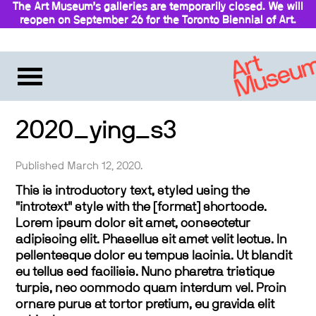
The Art Museum’s galleries are temporarily closed. We will
reopen on September 26 for the Toronto Biennial of Art.
Stay updated
2020_ying_s3
Published March 12, 2020.
This is introductory text, styled using the
"introtext" style with the [format] shortcode.
Lorem ipsum dolor sit amet, consectetur
adipiscing elit. Phasellus sit amet velit lectus. In
pellentesque dolor eu tempus lacinia. Ut blandit
eu tellus sed facilisis. Nunc pharetra tristique
turpis, nec commodo quam interdum vel. Proin
ornare purus at tortor pretium, eu gravida elit