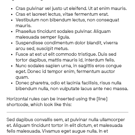
Cras pulvinar vel justo ut eleifend. Ut at enim mauris.
Cras et laoreet lectus, vitae fermentum erat.
Vestibulum non bibendum lectus, non consequat
mauris.
Phasellus tincidunt sodales pulvinar. Aliquam
malesuada semper ligula.
Suspendisse condimentum dolor blandit, viverra
arcu sed, suscipit metus.
Fusce at est ut elit commodo tristique. Duis sed
tortor dapibus, mattis mauris id, interdum felis.
Nunc sodales sapien urna, in sagittis eros congue
eget. Donec id tempor enim, fermentum auctor
quam.
Donec pharetra, odio et lacinia facilisis, risus nulla
bibendum nulla, non vulputate lacus ante nec massa.
Horizontal rules can be inserted using the [line]
shortcode, which look like this:
Sed dapibus convallis sem, at pulvinar nulla ullamcorper
et. Aliquam tincidunt tortor in elit dictum, et malesuada
felis malesuada. Vivamus eget augue nulla. In et