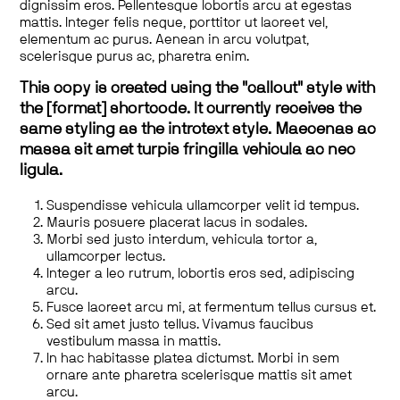
dignissim eros. Pellentesque lobortis arcu at egestas
mattis. Integer felis neque, porttitor ut laoreet vel,
elementum ac purus. Aenean in arcu volutpat,
scelerisque purus ac, pharetra enim.
This copy is created using the "callout" style with
the [format] shortcode. It currently receives the
same styling as the introtext style. Maecenas ac
massa sit amet turpis fringilla vehicula ac nec
ligula.
Suspendisse vehicula ullamcorper velit id tempus.
Mauris posuere placerat lacus in sodales.
Morbi sed justo interdum, vehicula tortor a,
ullamcorper lectus.
Integer a leo rutrum, lobortis eros sed, adipiscing
arcu.
Fusce laoreet arcu mi, at fermentum tellus cursus et.
Sed sit amet justo tellus. Vivamus faucibus
vestibulum massa in mattis.
In hac habitasse platea dictumst. Morbi in sem
ornare ante pharetra scelerisque mattis sit amet
arcu.