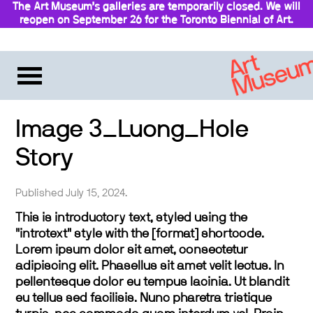
The Art Museum’s galleries are temporarily closed. We will
reopen on September 26 for the Toronto Biennial of Art.
Stay updated
Image 3_Luong_Hole
Story
Published July 15, 2024.
This is introductory text, styled using the
"introtext" style with the [format] shortcode.
Lorem ipsum dolor sit amet, consectetur
adipiscing elit. Phasellus sit amet velit lectus. In
pellentesque dolor eu tempus lacinia. Ut blandit
eu tellus sed facilisis. Nunc pharetra tristique