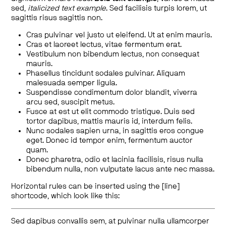
sed,
italicized text example
. Sed facilisis turpis lorem, ut
sagittis risus sagittis non.
Cras pulvinar vel justo ut eleifend. Ut at enim mauris.
Cras et laoreet lectus, vitae fermentum erat.
Vestibulum non bibendum lectus, non consequat
mauris.
Phasellus tincidunt sodales pulvinar. Aliquam
malesuada semper ligula.
Suspendisse condimentum dolor blandit, viverra
arcu sed, suscipit metus.
Fusce at est ut elit commodo tristique. Duis sed
tortor dapibus, mattis mauris id, interdum felis.
Nunc sodales sapien urna, in sagittis eros congue
eget. Donec id tempor enim, fermentum auctor
quam.
Donec pharetra, odio et lacinia facilisis, risus nulla
bibendum nulla, non vulputate lacus ante nec massa.
Horizontal rules can be inserted using the [line]
shortcode, which look like this:
Sed dapibus convallis sem, at pulvinar nulla ullamcorper