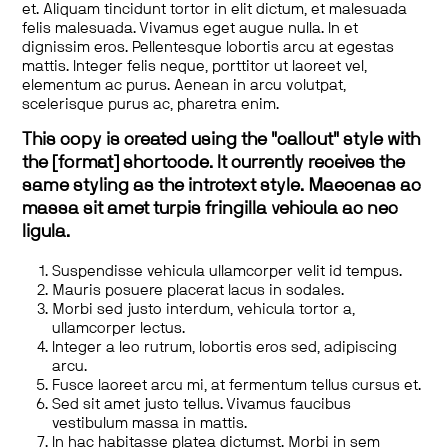
et. Aliquam tincidunt tortor in elit dictum, et malesuada
felis malesuada. Vivamus eget augue nulla. In et
dignissim eros. Pellentesque lobortis arcu at egestas
mattis. Integer felis neque, porttitor ut laoreet vel,
elementum ac purus. Aenean in arcu volutpat,
scelerisque purus ac, pharetra enim.
This copy is created using the "callout" style with
the [format] shortcode. It currently receives the
same styling as the introtext style. Maecenas ac
massa sit amet turpis fringilla vehicula ac nec
ligula.
Suspendisse vehicula ullamcorper velit id tempus.
Mauris posuere placerat lacus in sodales.
Morbi sed justo interdum, vehicula tortor a,
ullamcorper lectus.
Integer a leo rutrum, lobortis eros sed, adipiscing
arcu.
Fusce laoreet arcu mi, at fermentum tellus cursus et.
Sed sit amet justo tellus. Vivamus faucibus
vestibulum massa in mattis.
In hac habitasse platea dictumst. Morbi in sem