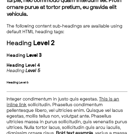
turpis, nec commodo quam interdum vel. Proin
ornare purus at tortor pretium, eu gravida elit
vehicula.
The following content sub-headings are available using
default HTML heading tags:
Heading
Level 2
Heading
Level 3
Heading
Level 4
Heading
Level 5
Heading
Level 6
Integer condimentum in justo quis egestas.
This is an
inline link
sollicitudin. Phasellus condimentum
pellentesque libero, vel ultricies enim. Quisque vel lacus
egestas, mollis tellus non, volutpat ante. Phasellus
ultricies massa in purus sollicitudin, quis venenatis purus
ultrices. Nulla tortor lacus, sollicitudin quis arcu iaculis,
dignissim ornare risus.
Bold text example
, varius a massa