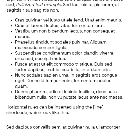
sed,
italicized text example
. Sed facilisis turpis lorem, ut
sagittis risus sagittis non.
Cras pulvinar vel justo ut eleifend. Ut at enim mauris.
Cras et laoreet lectus, vitae fermentum erat.
Vestibulum non bibendum lectus, non consequat
mauris.
Phasellus tincidunt sodales pulvinar. Aliquam
malesuada semper ligula.
Suspendisse condimentum dolor blandit, viverra
arcu sed, suscipit metus.
Fusce at est ut elit commodo tristique. Duis sed
tortor dapibus, mattis mauris id, interdum felis.
Nunc sodales sapien urna, in sagittis eros congue
eget. Donec id tempor enim, fermentum auctor
quam.
Donec pharetra, odio et lacinia facilisis, risus nulla
bibendum nulla, non vulputate lacus ante nec massa.
Horizontal rules can be inserted using the [line]
shortcode, which look like this:
Sed dapibus convallis sem, at pulvinar nulla ullamcorper