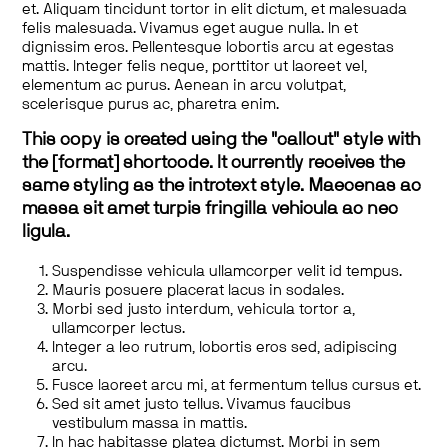
et. Aliquam tincidunt tortor in elit dictum, et malesuada
felis malesuada. Vivamus eget augue nulla. In et
dignissim eros. Pellentesque lobortis arcu at egestas
mattis. Integer felis neque, porttitor ut laoreet vel,
elementum ac purus. Aenean in arcu volutpat,
scelerisque purus ac, pharetra enim.
This copy is created using the "callout" style with
the [format] shortcode. It currently receives the
same styling as the introtext style. Maecenas ac
massa sit amet turpis fringilla vehicula ac nec
ligula.
Suspendisse vehicula ullamcorper velit id tempus.
Mauris posuere placerat lacus in sodales.
Morbi sed justo interdum, vehicula tortor a,
ullamcorper lectus.
Integer a leo rutrum, lobortis eros sed, adipiscing
arcu.
Fusce laoreet arcu mi, at fermentum tellus cursus et.
Sed sit amet justo tellus. Vivamus faucibus
vestibulum massa in mattis.
In hac habitasse platea dictumst. Morbi in sem