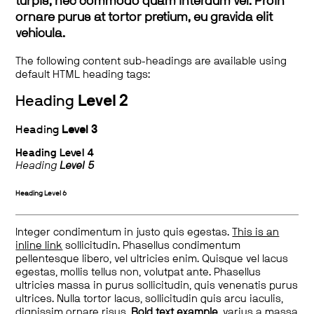
turpis, nec commodo quam interdum vel. Proin
ornare purus at tortor pretium, eu gravida elit
vehicula.
The following content sub-headings are available using
default HTML heading tags:
Heading
Level 2
Heading
Level 3
Heading
Level 4
Heading
Level 5
Heading
Level 6
Integer condimentum in justo quis egestas.
This is an
inline link
sollicitudin. Phasellus condimentum
pellentesque libero, vel ultricies enim. Quisque vel lacus
egestas, mollis tellus non, volutpat ante. Phasellus
ultricies massa in purus sollicitudin, quis venenatis purus
ultrices. Nulla tortor lacus, sollicitudin quis arcu iaculis,
dignissim ornare risus.
Bold text example
, varius a massa