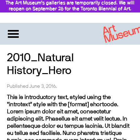
The Art Museum’s galleries are temporarily closed. We will
reopen on September 26 for the Toronto Biennial of Art.
Stay updated
2010_Natural
History_Hero
Published June 3, 2016.
This is introductory text, styled using the
"introtext" style with the [format] shortcode.
Lorem ipsum dolor sit amet, consectetur
adipiscing elit. Phasellus sit amet velit lectus. In
pellentesque dolor eu tempus lacinia. Ut blandit
eu tellus sed facilisis. Nunc pharetra tristique