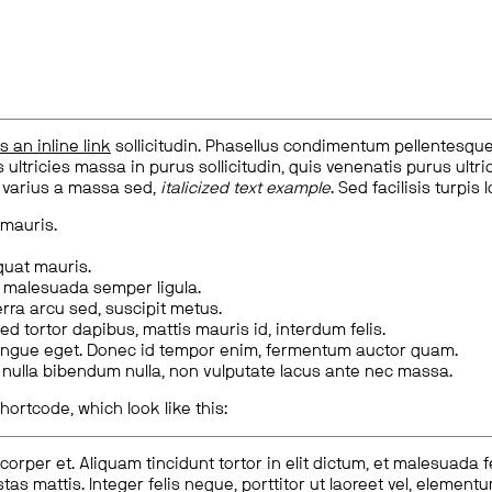
is an inline link
sollicitudin. Phasellus condimentum pellentesque l
 ultricies massa in purus sollicitudin, quis venenatis purus ultrice
, varius a massa sed,
italicized text example
. Sed facilisis turpis 
 mauris.
quat mauris.
m malesuada semper ligula.
rra arcu sed, suscipit metus.
ed tortor dapibus, mattis mauris id, interdum felis.
congue eget. Donec id tempor enim, fermentum auctor quam.
us nulla bibendum nulla, non vulputate lacus ante nec massa.
hortcode, which look like this:
corper et. Aliquam tincidunt tortor in elit dictum, et malesuada 
tas mattis. Integer felis neque, porttitor ut laoreet vel, elemen