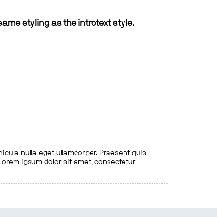
same styling as the introtext style.
hicula nulla eget ullamcorper. Praesent quis
. Lorem ipsum dolor sit amet, consectetur