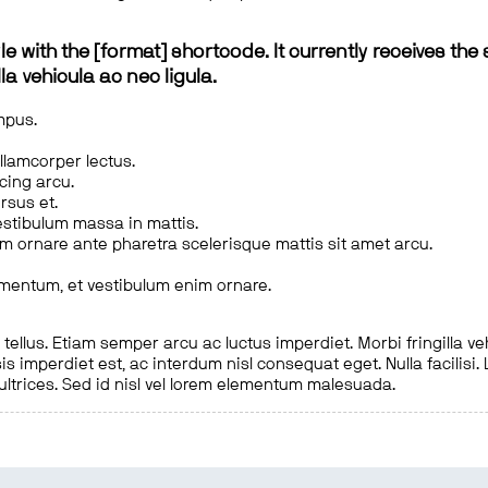
le with the [format] shortcode. It currently receives the 
a vehicula ac nec ligula.
mpus.
ullamcorper lectus.
scing arcu.
rsus et.
estibulum massa in mattis.
em ornare ante pharetra scelerisque mattis sit amet arcu.
imentum, et vestibulum enim ornare.
ellus. Etiam semper arcu ac luctus imperdiet. Morbi fringilla ve
is imperdiet est, ac interdum nisl consequat eget. Nulla facilisi
 ultrices. Sed id nisl vel lorem elementum malesuada.