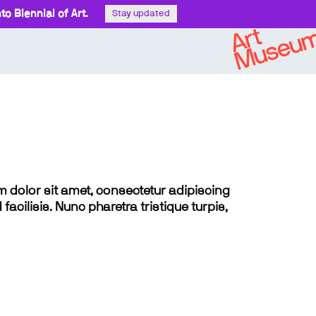
o Biennial of Art.
Stay updated
sum dolor sit amet, consectetur adipiscing
 facilisis. Nunc pharetra tristique turpis,