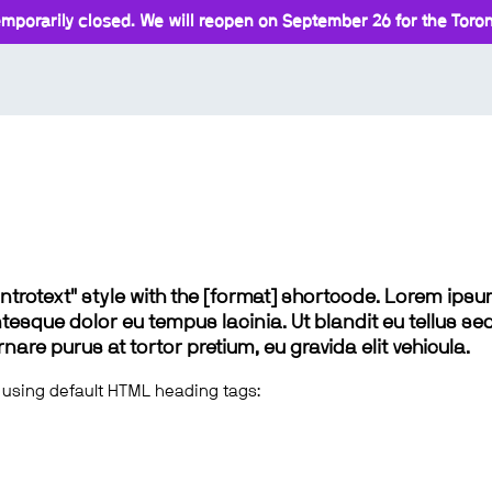
mporarily closed. We will reopen on September 26 for the Toront
 "introtext" style with the [format] shortcode. Lorem ip
lentesque dolor eu tempus lacinia. Ut blandit eu tellus sed
e purus at tortor pretium, eu gravida elit vehicula.
 using default HTML heading tags: