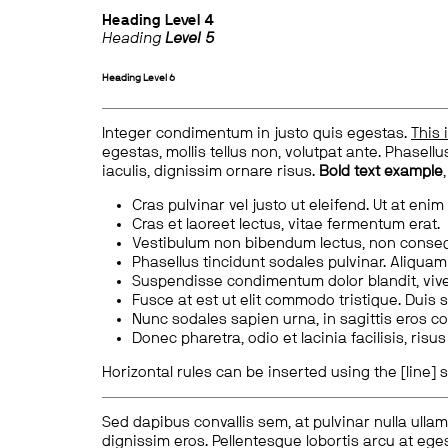
Heading
Level 4
Heading
Level 5
Heading
Level 6
Integer condimentum in justo quis egestas.
This 
egestas, mollis tellus non, volutpat ante. Phasellus
iaculis, dignissim ornare risus.
Bold text example
Cras pulvinar vel justo ut eleifend. Ut at enim
Cras et laoreet lectus, vitae fermentum erat.
Vestibulum non bibendum lectus, non conse
Phasellus tincidunt sodales pulvinar. Aliqua
Suspendisse condimentum dolor blandit, vive
Fusce at est ut elit commodo tristique. Duis s
Nunc sodales sapien urna, in sagittis eros 
Donec pharetra, odio et lacinia facilisis, ris
Horizontal rules can be inserted using the [line] s
Sed dapibus convallis sem, at pulvinar nulla ullam
dignissim eros. Pellentesque lobortis arcu at eges