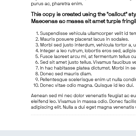
purus ac, pharetra enim.
This copy is created using the "callout" sty
Maecenas ac massa sit amet turpis fringill
Suspendisse vehicula ullamcorper velit id te
Mauris posuere placerat lacus in sodales.
Morbi sed justo interdum, vehicula tortor a, 
Integer a leo rutrum, lobortis eros sed, adipi
Fusce laoreet arcu mi, at fermentum tellus cu
Sed sit amet justo tellus. Vivamus faucibus v
In hac habitasse platea dictumst. Morbi in s
Donec sed mauris diam.
Pellentesque scelerisque enim ut nulla cond
Donec vitae odio magna. Quisque id leo dui.
Aenean sed mi nec dolor venenatis feugiat ac eu t
eleifend leo. Vivamus in massa odio. Donec facilis
adipiscing elit. Nulla a dui eget magna venenatis