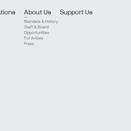
ations
About Us
Support Us
Mandate & History
Staff & Board
Opportunities
For Artists
Press