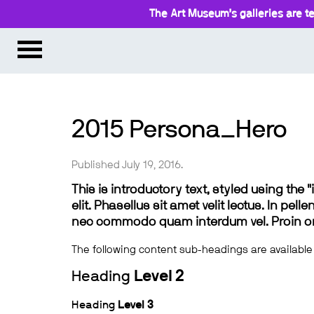
The Art Museum’s galleries are te
2015 Persona_Hero
Published July 19, 2016.
This is introductory text, styled using the
elit. Phasellus sit amet velit lectus. In pel
nec commodo quam interdum vel. Proin ornar
The following content sub-headings are available
Heading
Level 2
Heading
Level 3