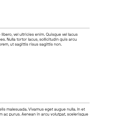
ibero, vel ultricies enim. Quisque vel lacus
s. Nulla tortor lacus, sollicitudin quis arcu
lorem, ut sagittis risus sagittis non.
felis malesuada. Vivamus eget augue nulla. In et
tum ac purus. Aenean in arcu volutpat, scelerisque