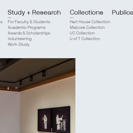
Study + Research
Collections
Public
ts
For Faculty & Students
Hart House Collection
Academic Programs
Malcove Collection
Awards & Scholarships
UC Collection
Volunteering
U of T Collection
Work-Study