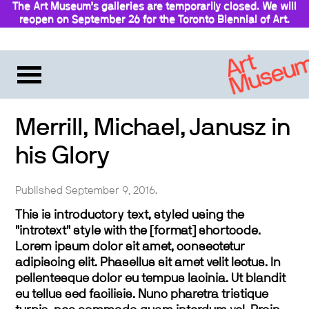
The Art Museum’s galleries are temporarily closed. We will
reopen on September 26 for the Toronto Biennial of Art.
Stay updated
Merrill, Michael, Janusz in
his Glory
Published September 9, 2016.
This is introductory text, styled using the
"introtext" style with the [format] shortcode.
Lorem ipsum dolor sit amet, consectetur
adipiscing elit. Phasellus sit amet velit lectus. In
pellentesque dolor eu tempus lacinia. Ut blandit
eu tellus sed facilisis. Nunc pharetra tristique