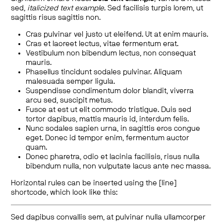
sed,
italicized text example
. Sed facilisis turpis lorem, ut
sagittis risus sagittis non.
Cras pulvinar vel justo ut eleifend. Ut at enim mauris.
Cras et laoreet lectus, vitae fermentum erat.
Vestibulum non bibendum lectus, non consequat
mauris.
Phasellus tincidunt sodales pulvinar. Aliquam
malesuada semper ligula.
Suspendisse condimentum dolor blandit, viverra
arcu sed, suscipit metus.
Fusce at est ut elit commodo tristique. Duis sed
tortor dapibus, mattis mauris id, interdum felis.
Nunc sodales sapien urna, in sagittis eros congue
eget. Donec id tempor enim, fermentum auctor
quam.
Donec pharetra, odio et lacinia facilisis, risus nulla
bibendum nulla, non vulputate lacus ante nec massa.
Horizontal rules can be inserted using the [line]
shortcode, which look like this:
Sed dapibus convallis sem, at pulvinar nulla ullamcorper