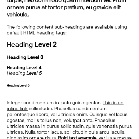
turpis, nec commodo quam interdum vel. Proin
ornare purus at tortor pretium, eu gravida elit
vehicula.
The following content sub-headings are available using
default HTML heading tags:
Heading
Level 2
Heading
Level 3
Heading
Level 4
Heading
Level 5
Heading
Level 6
Integer condimentum in justo quis egestas.
This is an
inline link
sollicitudin. Phasellus condimentum
pellentesque libero, vel ultricies enim. Quisque vel lacus
egestas, mollis tellus non, volutpat ante. Phasellus
ultricies massa in purus sollicitudin, quis venenatis purus
ultrices. Nulla tortor lacus, sollicitudin quis arcu iaculis,
dignissim ornare risus.
Bold text example
, varius a massa