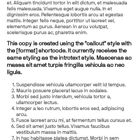
et. Aliquam tincidunt tortor in elit dictum, et malesuada
felis malesuada. Vivamus eget augue nulla. In et
dignissim eros. Pellentesque lobortis arcu at egestas
mattis. Integer felis neque, porttitor ut laoreet vel,
elementum ac purus. Aenean in arcu volutpat,
scelerisque purus ac, pharetra enim.
This copy is created using the "callout" style with
the [format] shortcode. It currently receives the
same styling as the introtext style. Maecenas ac
massa sit amet turpis fringilla vehicula ac nec
ligula.
Suspendisse vehicula ullamcorper velit id tempus.
Mauris posuere placerat lacus in sodales.
Morbi sed justo interdum, vehicula tortor a,
ullamcorper lectus.
Integer a leo rutrum, lobortis eros sed, adipiscing
arcu.
Fusce laoreet arcu mi, at fermentum tellus cursus et.
Sed sit amet justo tellus. Vivamus faucibus
vestibulum massa in mattis.
In hac habitasse platea dictumst. Morbi in sem