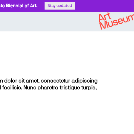
o Biennial of Art.
Stay updated
sum dolor sit amet, consectetur adipiscing
 facilisis. Nunc pharetra tristique turpis,