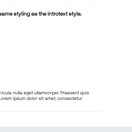
same styling as the introtext style.
hicula nulla eget ullamcorper. Praesent quis
. Lorem ipsum dolor sit amet, consectetur