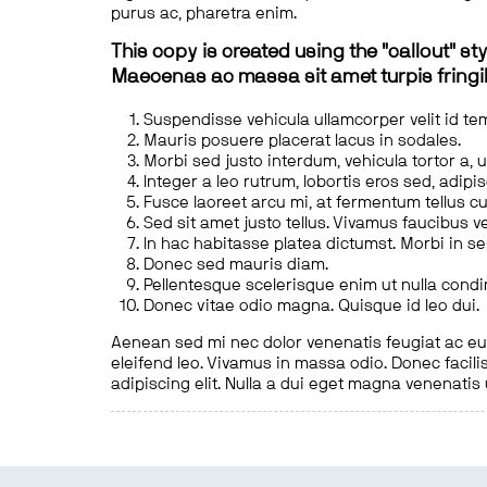
purus ac, pharetra enim.
This copy is created using the "callout" sty
Maecenas ac massa sit amet turpis fringill
Suspendisse vehicula ullamcorper velit id te
Mauris posuere placerat lacus in sodales.
Morbi sed justo interdum, vehicula tortor a, 
Integer a leo rutrum, lobortis eros sed, adipi
Fusce laoreet arcu mi, at fermentum tellus cu
Sed sit amet justo tellus. Vivamus faucibus v
In hac habitasse platea dictumst. Morbi in s
Donec sed mauris diam.
Pellentesque scelerisque enim ut nulla cond
Donec vitae odio magna. Quisque id leo dui.
Aenean sed mi nec dolor venenatis feugiat ac eu t
eleifend leo. Vivamus in massa odio. Donec facilis
adipiscing elit. Nulla a dui eget magna venenatis