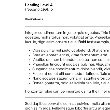
Heading
Level 4
Heading
Level 5
Heading
Level 6
Integer condimentum in justo quis egestas.
This 
egestas, mollis tellus non, volutpat ante. Phasellus
iaculis, dignissim ornare risus.
Bold text example
Cras pulvinar vel justo ut eleifend. Ut at enim
Cras et laoreet lectus, vitae fermentum erat.
Vestibulum non bibendum lectus, non conse
Phasellus tincidunt sodales pulvinar. Aliqua
Suspendisse condimentum dolor blandit, vive
Fusce at est ut elit commodo tristique. Duis s
Nunc sodales sapien urna, in sagittis eros 
Donec pharetra, odio et lacinia facilisis, ris
Horizontal rules can be inserted using the [line] s
Sed dapibus convallis sem, at pulvinar nulla ullam
dignissim eros. Pellentesque lobortis arcu at eges