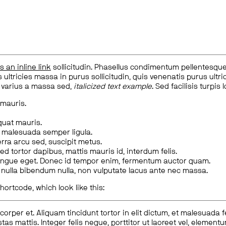
is an inline link
sollicitudin. Phasellus condimentum pellentesque l
 ultricies massa in purus sollicitudin, quis venenatis purus ultrice
, varius a massa sed,
italicized text example
. Sed facilisis turpis 
 mauris.
quat mauris.
m malesuada semper ligula.
rra arcu sed, suscipit metus.
ed tortor dapibus, mattis mauris id, interdum felis.
congue eget. Donec id tempor enim, fermentum auctor quam.
us nulla bibendum nulla, non vulputate lacus ante nec massa.
hortcode, which look like this:
corper et. Aliquam tincidunt tortor in elit dictum, et malesuada 
tas mattis. Integer felis neque, porttitor ut laoreet vel, elemen