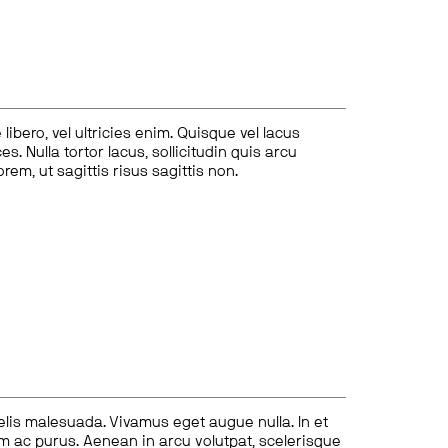
ibero, vel ultricies enim. Quisque vel lacus
s. Nulla tortor lacus, sollicitudin quis arcu
lorem, ut sagittis risus sagittis non.
felis malesuada. Vivamus eget augue nulla. In et
tum ac purus. Aenean in arcu volutpat, scelerisque