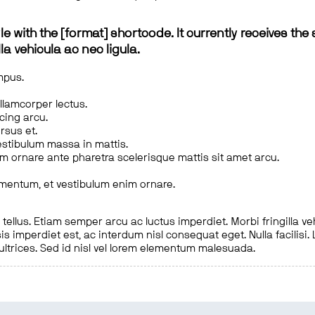
le with the [format] shortcode. It currently receives the 
a vehicula ac nec ligula.
mpus.
ullamcorper lectus.
scing arcu.
rsus et.
estibulum massa in mattis.
em ornare ante pharetra scelerisque mattis sit amet arcu.
imentum, et vestibulum enim ornare.
ellus. Etiam semper arcu ac luctus imperdiet. Morbi fringilla ve
is imperdiet est, ac interdum nisl consequat eget. Nulla facilisi
 ultrices. Sed id nisl vel lorem elementum malesuada.