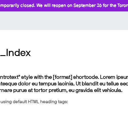
mporarily closed. We will reopen on September 26 for the Toront
o_Index
 "introtext" style with the [format] shortcode. Lorem ip
lentesque dolor eu tempus lacinia. Ut blandit eu tellus sed
e purus at tortor pretium, eu gravida elit vehicula.
 using default HTML heading tags: