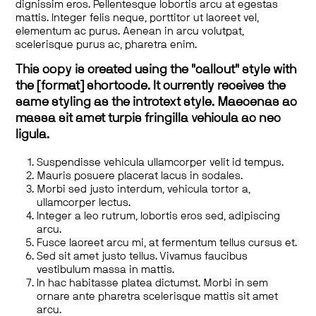
dignissim eros. Pellentesque lobortis arcu at egestas
mattis. Integer felis neque, porttitor ut laoreet vel,
elementum ac purus. Aenean in arcu volutpat,
scelerisque purus ac, pharetra enim.
This copy is created using the "callout" style with
the [format] shortcode. It currently receives the
same styling as the introtext style. Maecenas ac
massa sit amet turpis fringilla vehicula ac nec
ligula.
Suspendisse vehicula ullamcorper velit id tempus.
Mauris posuere placerat lacus in sodales.
Morbi sed justo interdum, vehicula tortor a,
ullamcorper lectus.
Integer a leo rutrum, lobortis eros sed, adipiscing
arcu.
Fusce laoreet arcu mi, at fermentum tellus cursus et.
Sed sit amet justo tellus. Vivamus faucibus
vestibulum massa in mattis.
In hac habitasse platea dictumst. Morbi in sem
ornare ante pharetra scelerisque mattis sit amet
arcu.