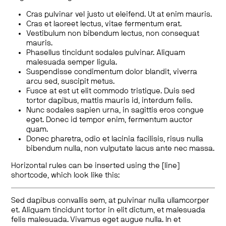
Cras pulvinar vel justo ut eleifend. Ut at enim mauris.
Cras et laoreet lectus, vitae fermentum erat.
Vestibulum non bibendum lectus, non consequat
mauris.
Phasellus tincidunt sodales pulvinar. Aliquam
malesuada semper ligula.
Suspendisse condimentum dolor blandit, viverra
arcu sed, suscipit metus.
Fusce at est ut elit commodo tristique. Duis sed
tortor dapibus, mattis mauris id, interdum felis.
Nunc sodales sapien urna, in sagittis eros congue
eget. Donec id tempor enim, fermentum auctor
quam.
Donec pharetra, odio et lacinia facilisis, risus nulla
bibendum nulla, non vulputate lacus ante nec massa.
Horizontal rules can be inserted using the [line]
shortcode, which look like this:
Sed dapibus convallis sem, at pulvinar nulla ullamcorper
et. Aliquam tincidunt tortor in elit dictum, et malesuada
felis malesuada. Vivamus eget augue nulla. In et