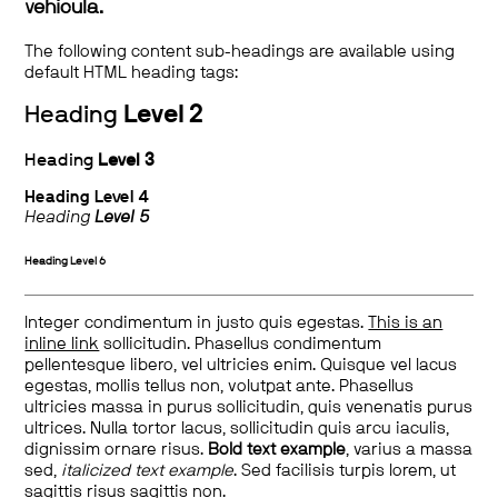
vehicula.
The following content sub-headings are available using
default HTML heading tags:
Heading
Level 2
Heading
Level 3
Heading
Level 4
Heading
Level 5
Heading
Level 6
Integer condimentum in justo quis egestas.
This is an
inline link
sollicitudin. Phasellus condimentum
pellentesque libero, vel ultricies enim. Quisque vel lacus
egestas, mollis tellus non, volutpat ante. Phasellus
ultricies massa in purus sollicitudin, quis venenatis purus
ultrices. Nulla tortor lacus, sollicitudin quis arcu iaculis,
dignissim ornare risus.
Bold text example
, varius a massa
sed,
italicized text example
. Sed facilisis turpis lorem, ut
sagittis risus sagittis non.