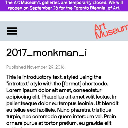
The Art Museum’s galleries are temporarily closed. We will
reopen on September 26 for the Toronto Biennial of Art.
Stay updated
2017_monkman_i
Published November 29, 2016.
This is introductory text, styled using the
"introtext" style with the [format] shortcode.
Lorem ipsum dolor sit amet, consectetur
adipiscing elit. Phasellus sit amet velit lectus. In
pellentesque dolor eu tempus lacinia. Ut blandit
eu tellus sed facilisis. Nunc pharetra tristique
turpis, nec commodo quam interdum vel. Proin
ornare purus at tortor pretium, eu gravida elit