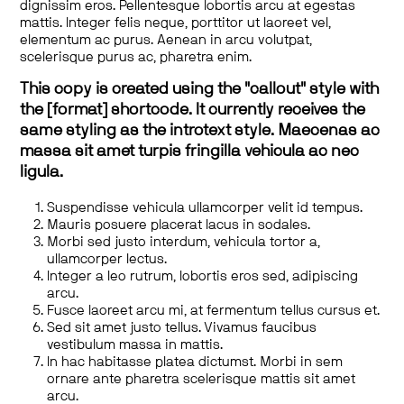
dignissim eros. Pellentesque lobortis arcu at egestas
mattis. Integer felis neque, porttitor ut laoreet vel,
elementum ac purus. Aenean in arcu volutpat,
scelerisque purus ac, pharetra enim.
This copy is created using the "callout" style with
the [format] shortcode. It currently receives the
same styling as the introtext style. Maecenas ac
massa sit amet turpis fringilla vehicula ac nec
ligula.
Suspendisse vehicula ullamcorper velit id tempus.
Mauris posuere placerat lacus in sodales.
Morbi sed justo interdum, vehicula tortor a,
ullamcorper lectus.
Integer a leo rutrum, lobortis eros sed, adipiscing
arcu.
Fusce laoreet arcu mi, at fermentum tellus cursus et.
Sed sit amet justo tellus. Vivamus faucibus
vestibulum massa in mattis.
In hac habitasse platea dictumst. Morbi in sem
ornare ante pharetra scelerisque mattis sit amet
arcu.