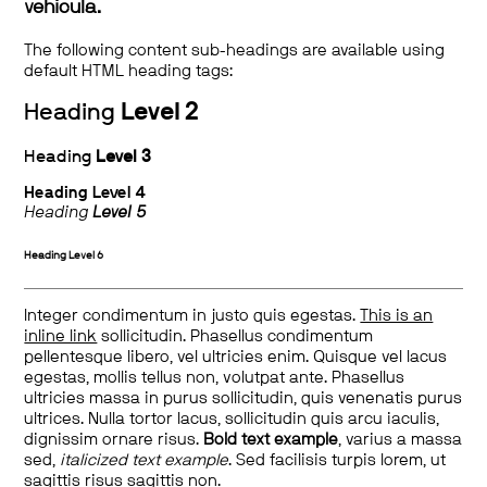
vehicula.
The following content sub-headings are available using
default HTML heading tags:
Heading
Level 2
Heading
Level 3
Heading
Level 4
Heading
Level 5
Heading
Level 6
Integer condimentum in justo quis egestas.
This is an
inline link
sollicitudin. Phasellus condimentum
pellentesque libero, vel ultricies enim. Quisque vel lacus
egestas, mollis tellus non, volutpat ante. Phasellus
ultricies massa in purus sollicitudin, quis venenatis purus
ultrices. Nulla tortor lacus, sollicitudin quis arcu iaculis,
dignissim ornare risus.
Bold text example
, varius a massa
sed,
italicized text example
. Sed facilisis turpis lorem, ut
sagittis risus sagittis non.