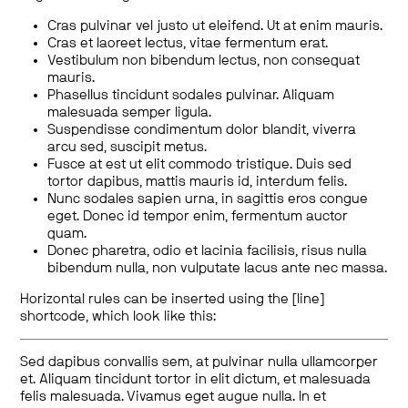
Cras pulvinar vel justo ut eleifend. Ut at enim mauris.
Cras et laoreet lectus, vitae fermentum erat.
Vestibulum non bibendum lectus, non consequat
mauris.
Phasellus tincidunt sodales pulvinar. Aliquam
malesuada semper ligula.
Suspendisse condimentum dolor blandit, viverra
arcu sed, suscipit metus.
Fusce at est ut elit commodo tristique. Duis sed
tortor dapibus, mattis mauris id, interdum felis.
Nunc sodales sapien urna, in sagittis eros congue
eget. Donec id tempor enim, fermentum auctor
quam.
Donec pharetra, odio et lacinia facilisis, risus nulla
bibendum nulla, non vulputate lacus ante nec massa.
Horizontal rules can be inserted using the [line]
shortcode, which look like this:
Sed dapibus convallis sem, at pulvinar nulla ullamcorper
et. Aliquam tincidunt tortor in elit dictum, et malesuada
felis malesuada. Vivamus eget augue nulla. In et