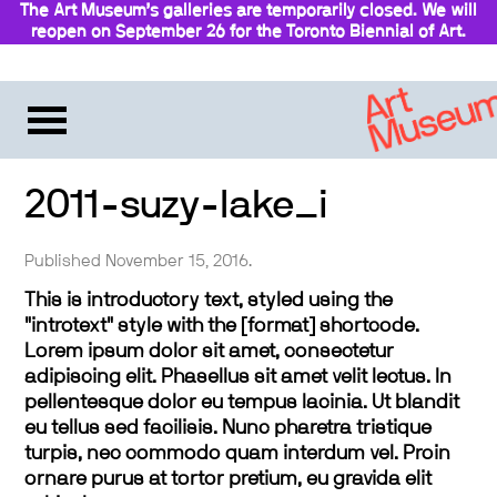
The Art Museum’s galleries are temporarily closed. We will
reopen on September 26 for the Toronto Biennial of Art.
Stay updated
2011-suzy-lake_i
Published November 15, 2016.
This is introductory text, styled using the
"introtext" style with the [format] shortcode.
Lorem ipsum dolor sit amet, consectetur
adipiscing elit. Phasellus sit amet velit lectus. In
pellentesque dolor eu tempus lacinia. Ut blandit
eu tellus sed facilisis. Nunc pharetra tristique
turpis, nec commodo quam interdum vel. Proin
ornare purus at tortor pretium, eu gravida elit