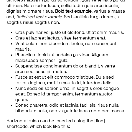
ultricies massa in purus sollicitudin, quis venenatis purus
ultrices. Nulla tortor lacus, sollicitudin quis arcu iaculis,
dignissim ornare risus.
Bold text example
, varius a massa
sed,
italicized text example
. Sed facilisis turpis lorem, ut
sagittis risus sagittis non.
Cras pulvinar vel justo ut eleifend. Ut at enim mauris.
Cras et laoreet lectus, vitae fermentum erat.
Vestibulum non bibendum lectus, non consequat
mauris.
Phasellus tincidunt sodales pulvinar. Aliquam
malesuada semper ligula.
Suspendisse condimentum dolor blandit, viverra
arcu sed, suscipit metus.
Fusce at est ut elit commodo tristique. Duis sed
tortor dapibus, mattis mauris id, interdum felis.
Nunc sodales sapien urna, in sagittis eros congue
eget. Donec id tempor enim, fermentum auctor
quam.
Donec pharetra, odio et lacinia facilisis, risus nulla
bibendum nulla, non vulputate lacus ante nec massa.
Horizontal rules can be inserted using the [line]
shortcode, which look like this: