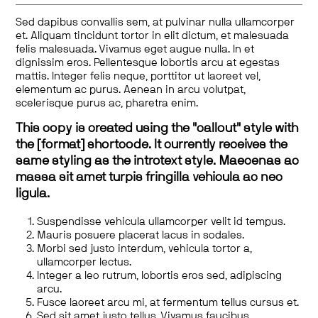
Sed dapibus convallis sem, at pulvinar nulla ullamcorper
et. Aliquam tincidunt tortor in elit dictum, et malesuada
felis malesuada. Vivamus eget augue nulla. In et
dignissim eros. Pellentesque lobortis arcu at egestas
mattis. Integer felis neque, porttitor ut laoreet vel,
elementum ac purus. Aenean in arcu volutpat,
scelerisque purus ac, pharetra enim.
This copy is created using the "callout" style with
the [format] shortcode. It currently receives the
same styling as the introtext style. Maecenas ac
massa sit amet turpis fringilla vehicula ac nec
ligula.
Suspendisse vehicula ullamcorper velit id tempus.
Mauris posuere placerat lacus in sodales.
Morbi sed justo interdum, vehicula tortor a,
ullamcorper lectus.
Integer a leo rutrum, lobortis eros sed, adipiscing
arcu.
Fusce laoreet arcu mi, at fermentum tellus cursus et.
Sed sit amet justo tellus. Vivamus faucibus