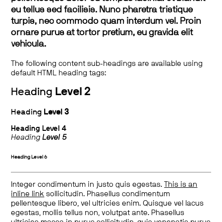
eu tellus sed facilisis. Nunc pharetra tristique
turpis, nec commodo quam interdum vel. Proin
ornare purus at tortor pretium, eu gravida elit
vehicula.
The following content sub-headings are available using
default HTML heading tags:
Heading
Level 2
Heading
Level 3
Heading
Level 4
Heading
Level 5
Heading
Level 6
Integer condimentum in justo quis egestas.
This is an
inline link
sollicitudin. Phasellus condimentum
pellentesque libero, vel ultricies enim. Quisque vel lacus
egestas, mollis tellus non, volutpat ante. Phasellus