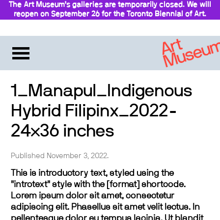
The Art Museum’s galleries are temporarily closed. We will
reopen on September 26 for the Toronto Biennial of Art.
Stay updated
1_Manapul_Indigenous
Hybrid Filipinx_2022-
24×36 inches
Published November 3, 2022.
This is introductory text, styled using the
"introtext" style with the [format] shortcode.
Lorem ipsum dolor sit amet, consectetur
adipiscing elit. Phasellus sit amet velit lectus. In
pellentesque dolor eu tempus lacinia. Ut blandit