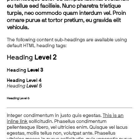
eu tellus sed facilisis. Nunc pharetra tristique
turpis, nec commodo quam interdum vel. Proin
ornare purus at tortor pretium, eu gravida elit
vehicula.
The following content sub-headings are available using
default HTML heading tags:
Heading
Level 2
Heading
Level 3
Heading
Level 4
Heading
Level 5
Heading
Level 6
Integer condimentum in justo quis egestas.
This is an
inline link
sollicitudin. Phasellus condimentum
pellentesque libero, vel ultricies enim. Quisque vel lacus
egestas, mollis tellus non, volutpat ante. Phasellus