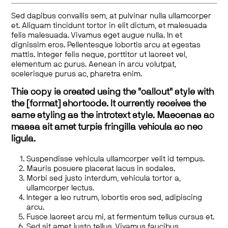
Sed dapibus convallis sem, at pulvinar nulla ullamcorper
et. Aliquam tincidunt tortor in elit dictum, et malesuada
felis malesuada. Vivamus eget augue nulla. In et
dignissim eros. Pellentesque lobortis arcu at egestas
mattis. Integer felis neque, porttitor ut laoreet vel,
elementum ac purus. Aenean in arcu volutpat,
scelerisque purus ac, pharetra enim.
This copy is created using the "callout" style with
the [format] shortcode. It currently receives the
same styling as the introtext style. Maecenas ac
massa sit amet turpis fringilla vehicula ac nec
ligula.
Suspendisse vehicula ullamcorper velit id tempus.
Mauris posuere placerat lacus in sodales.
Morbi sed justo interdum, vehicula tortor a,
ullamcorper lectus.
Integer a leo rutrum, lobortis eros sed, adipiscing
arcu.
Fusce laoreet arcu mi, at fermentum tellus cursus et.
Sed sit amet justo tellus. Vivamus faucibus