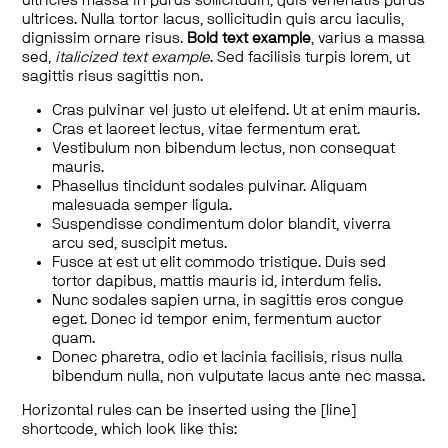
ultricies massa in purus sollicitudin, quis venenatis purus
ultrices. Nulla tortor lacus, sollicitudin quis arcu iaculis,
dignissim ornare risus.
Bold text example
, varius a massa
sed,
italicized text example
. Sed facilisis turpis lorem, ut
sagittis risus sagittis non.
Cras pulvinar vel justo ut eleifend. Ut at enim mauris.
Cras et laoreet lectus, vitae fermentum erat.
Vestibulum non bibendum lectus, non consequat
mauris.
Phasellus tincidunt sodales pulvinar. Aliquam
malesuada semper ligula.
Suspendisse condimentum dolor blandit, viverra
arcu sed, suscipit metus.
Fusce at est ut elit commodo tristique. Duis sed
tortor dapibus, mattis mauris id, interdum felis.
Nunc sodales sapien urna, in sagittis eros congue
eget. Donec id tempor enim, fermentum auctor
quam.
Donec pharetra, odio et lacinia facilisis, risus nulla
bibendum nulla, non vulputate lacus ante nec massa.
Horizontal rules can be inserted using the [line]
shortcode, which look like this: