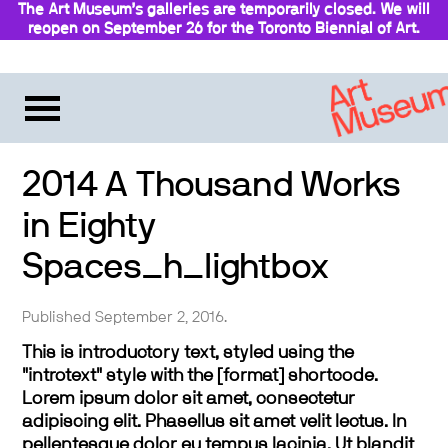
The Art Museum’s galleries are temporarily closed. We will
reopen on September 26 for the Toronto Biennial of Art.
Stay updated
2014 A Thousand Works
in Eighty
Spaces_h_lightbox
Published September 2, 2016.
This is introductory text, styled using the
"introtext" style with the [format] shortcode.
Lorem ipsum dolor sit amet, consectetur
adipiscing elit. Phasellus sit amet velit lectus. In
pellentesque dolor eu tempus lacinia. Ut blandit