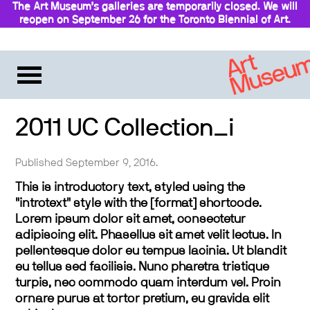
The Art Museum’s galleries are temporarily closed. We will
reopen on September 26 for the Toronto Biennial of Art.
Stay updated
2011 UC Collection_i
Published September 9, 2016.
This is introductory text, styled using the
"introtext" style with the [format] shortcode.
Lorem ipsum dolor sit amet, consectetur
adipiscing elit. Phasellus sit amet velit lectus. In
pellentesque dolor eu tempus lacinia. Ut blandit
eu tellus sed facilisis. Nunc pharetra tristique
turpis, nec commodo quam interdum vel. Proin
ornare purus at tortor pretium, eu gravida elit