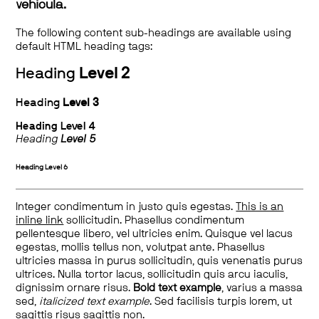
vehicula.
The following content sub-headings are available using
default HTML heading tags:
Heading
Level 2
Heading
Level 3
Heading
Level 4
Heading
Level 5
Heading
Level 6
Integer condimentum in justo quis egestas.
This is an
inline link
sollicitudin. Phasellus condimentum
pellentesque libero, vel ultricies enim. Quisque vel lacus
egestas, mollis tellus non, volutpat ante. Phasellus
ultricies massa in purus sollicitudin, quis venenatis purus
ultrices. Nulla tortor lacus, sollicitudin quis arcu iaculis,
dignissim ornare risus.
Bold text example
, varius a massa
sed,
italicized text example
. Sed facilisis turpis lorem, ut
sagittis risus sagittis non.