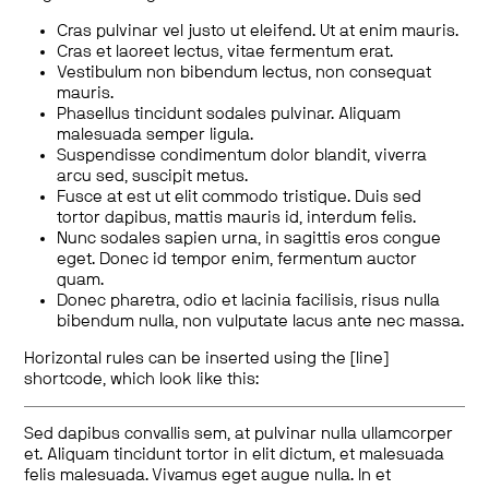
Cras pulvinar vel justo ut eleifend. Ut at enim mauris.
Cras et laoreet lectus, vitae fermentum erat.
Vestibulum non bibendum lectus, non consequat
mauris.
Phasellus tincidunt sodales pulvinar. Aliquam
malesuada semper ligula.
Suspendisse condimentum dolor blandit, viverra
arcu sed, suscipit metus.
Fusce at est ut elit commodo tristique. Duis sed
tortor dapibus, mattis mauris id, interdum felis.
Nunc sodales sapien urna, in sagittis eros congue
eget. Donec id tempor enim, fermentum auctor
quam.
Donec pharetra, odio et lacinia facilisis, risus nulla
bibendum nulla, non vulputate lacus ante nec massa.
Horizontal rules can be inserted using the [line]
shortcode, which look like this:
Sed dapibus convallis sem, at pulvinar nulla ullamcorper
et. Aliquam tincidunt tortor in elit dictum, et malesuada
felis malesuada. Vivamus eget augue nulla. In et