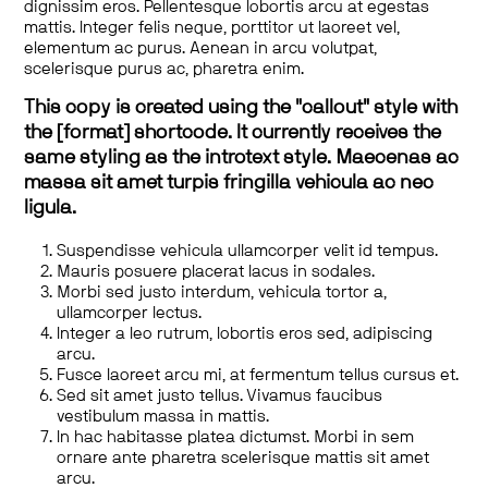
dignissim eros. Pellentesque lobortis arcu at egestas
mattis. Integer felis neque, porttitor ut laoreet vel,
elementum ac purus. Aenean in arcu volutpat,
scelerisque purus ac, pharetra enim.
This copy is created using the "callout" style with
the [format] shortcode. It currently receives the
same styling as the introtext style. Maecenas ac
massa sit amet turpis fringilla vehicula ac nec
ligula.
Suspendisse vehicula ullamcorper velit id tempus.
Mauris posuere placerat lacus in sodales.
Morbi sed justo interdum, vehicula tortor a,
ullamcorper lectus.
Integer a leo rutrum, lobortis eros sed, adipiscing
arcu.
Fusce laoreet arcu mi, at fermentum tellus cursus et.
Sed sit amet justo tellus. Vivamus faucibus
vestibulum massa in mattis.
In hac habitasse platea dictumst. Morbi in sem
ornare ante pharetra scelerisque mattis sit amet
arcu.