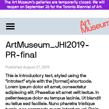
The Art Museum’s galleries are temporarily closed. We will
reopen on September 26 for the Toronto Biennial of Art.
Stay updated
ArtMuseum_JHI2019-
PR-final
Published August 27, 2019.
This is introductory text, styled using the
"introtext" style with the [format] shortcode.
Lorem ipsum dolor sit amet, consectetur
adipiscing elit. Phasellus sit amet velit lectus. In
pellentesque dolor eu tempus lacinia. Ut blandit
eu tellus sed facilisis. Nunc pharetra tristique