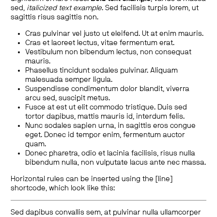
sed,
italicized text example
. Sed facilisis turpis lorem, ut
sagittis risus sagittis non.
Cras pulvinar vel justo ut eleifend. Ut at enim mauris.
Cras et laoreet lectus, vitae fermentum erat.
Vestibulum non bibendum lectus, non consequat
mauris.
Phasellus tincidunt sodales pulvinar. Aliquam
malesuada semper ligula.
Suspendisse condimentum dolor blandit, viverra
arcu sed, suscipit metus.
Fusce at est ut elit commodo tristique. Duis sed
tortor dapibus, mattis mauris id, interdum felis.
Nunc sodales sapien urna, in sagittis eros congue
eget. Donec id tempor enim, fermentum auctor
quam.
Donec pharetra, odio et lacinia facilisis, risus nulla
bibendum nulla, non vulputate lacus ante nec massa.
Horizontal rules can be inserted using the [line]
shortcode, which look like this:
Sed dapibus convallis sem, at pulvinar nulla ullamcorper