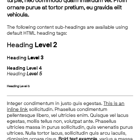
turpis, nec commodo quam interdum vel. Proin
ornare purus at tortor pretium, eu gravida elit
vehicula.
The following content sub-headings are available using
default HTML heading tags:
Heading
Level 2
Heading
Level 3
Heading
Level 4
Heading
Level 5
Heading
Level 6
Integer condimentum in justo quis egestas.
This is an
inline link
sollicitudin. Phasellus condimentum
pellentesque libero, vel ultricies enim. Quisque vel lacus
egestas, mollis tellus non, volutpat ante. Phasellus
ultricies massa in purus sollicitudin, quis venenatis purus
ultrices. Nulla tortor lacus, sollicitudin quis arcu iaculis,
dignissim ornare risus.
Bold text example
, varius a massa