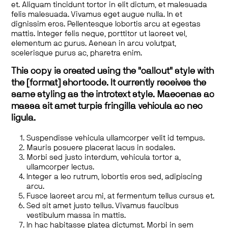
et. Aliquam tincidunt tortor in elit dictum, et malesuada
felis malesuada. Vivamus eget augue nulla. In et
dignissim eros. Pellentesque lobortis arcu at egestas
mattis. Integer felis neque, porttitor ut laoreet vel,
elementum ac purus. Aenean in arcu volutpat,
scelerisque purus ac, pharetra enim.
This copy is created using the "callout" style with
the [format] shortcode. It currently receives the
same styling as the introtext style. Maecenas ac
massa sit amet turpis fringilla vehicula ac nec
ligula.
Suspendisse vehicula ullamcorper velit id tempus.
Mauris posuere placerat lacus in sodales.
Morbi sed justo interdum, vehicula tortor a,
ullamcorper lectus.
Integer a leo rutrum, lobortis eros sed, adipiscing
arcu.
Fusce laoreet arcu mi, at fermentum tellus cursus et.
Sed sit amet justo tellus. Vivamus faucibus
vestibulum massa in mattis.
In hac habitasse platea dictumst. Morbi in sem