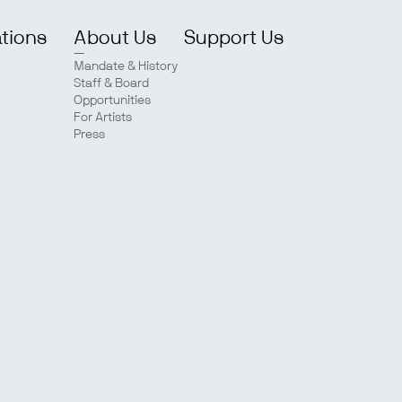
ations
About Us
Support Us
Mandate & History
Staff & Board
Opportunities
For Artists
Press