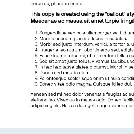
purus ac, pharetra enim.
This copy is created using the "callout" sty
Maecenas ac massa sit amet turpis fringill
Suspendisse vehicula ullamcorper velit id te
Mauris posuere placerat lacus in sodales.
Morbi sed justo interdum, vehicula tortor a, 
Integer a leo rutrum, lobortis eros sed, adipi
Fusce laoreet arcu mi, at fermentum tellus cu
Sed sit amet justo tellus. Vivamus faucibus v
In hac habitasse platea dictumst. Morbi in s
Donec sed mauris diam.
Pellentesque scelerisque enim ut nulla cond
Donec vitae odio magna. Quisque id leo dui.
Aenean sed mi nec dolor venenatis feugiat ac eu t
eleifend leo. Vivamus in massa odio. Donec facilis
adipiscing elit. Nulla a dui eget magna venenatis