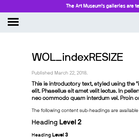
The Art Museum’s galleries are te
WOL_indexRESIZE
Published March 22, 2018.
This is introductory text, styled using the
elit. Phasellus sit amet velit lectus. In pel
nec commodo quam interdum vel. Proin ornar
The following content sub-headings are available
Heading
Level 2
Heading
Level 3