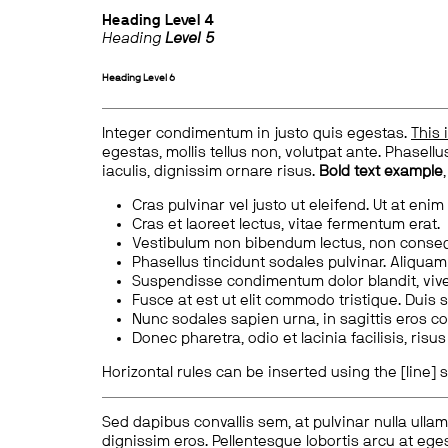
Heading
Level 4
Heading
Level 5
Heading
Level 6
Integer condimentum in justo quis egestas.
This 
egestas, mollis tellus non, volutpat ante. Phasellus
iaculis, dignissim ornare risus.
Bold text example
Cras pulvinar vel justo ut eleifend. Ut at enim
Cras et laoreet lectus, vitae fermentum erat.
Vestibulum non bibendum lectus, non conse
Phasellus tincidunt sodales pulvinar. Aliqua
Suspendisse condimentum dolor blandit, vive
Fusce at est ut elit commodo tristique. Duis s
Nunc sodales sapien urna, in sagittis eros 
Donec pharetra, odio et lacinia facilisis, ris
Horizontal rules can be inserted using the [line] s
Sed dapibus convallis sem, at pulvinar nulla ullam
dignissim eros. Pellentesque lobortis arcu at eges