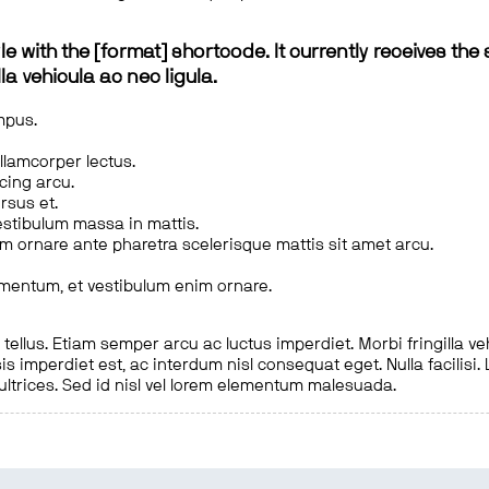
le with the [format] shortcode. It currently receives the 
a vehicula ac nec ligula.
mpus.
ullamcorper lectus.
scing arcu.
rsus et.
estibulum massa in mattis.
em ornare ante pharetra scelerisque mattis sit amet arcu.
imentum, et vestibulum enim ornare.
ellus. Etiam semper arcu ac luctus imperdiet. Morbi fringilla ve
is imperdiet est, ac interdum nisl consequat eget. Nulla facilisi
 ultrices. Sed id nisl vel lorem elementum malesuada.