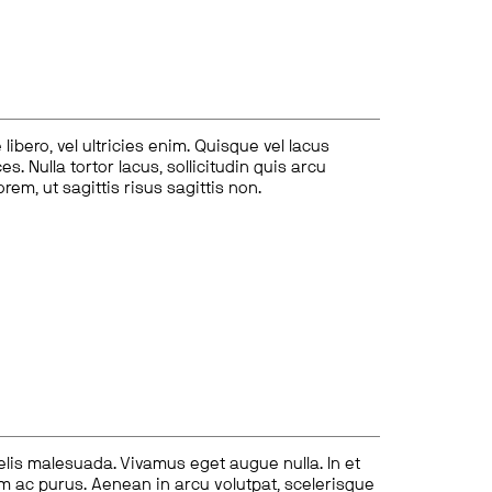
ibero, vel ultricies enim. Quisque vel lacus
s. Nulla tortor lacus, sollicitudin quis arcu
lorem, ut sagittis risus sagittis non.
felis malesuada. Vivamus eget augue nulla. In et
tum ac purus. Aenean in arcu volutpat, scelerisque