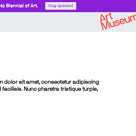
o Biennial of Art.
Stay updated
sum dolor sit amet, consectetur adipiscing
 facilisis. Nunc pharetra tristique turpis,