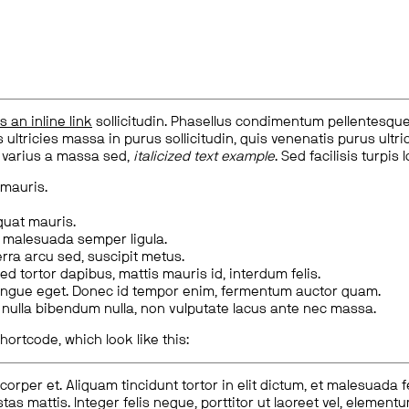
is an inline link
sollicitudin. Phasellus condimentum pellentesque l
 ultricies massa in purus sollicitudin, quis venenatis purus ultrice
, varius a massa sed,
italicized text example
. Sed facilisis turpis 
 mauris.
quat mauris.
m malesuada semper ligula.
rra arcu sed, suscipit metus.
ed tortor dapibus, mattis mauris id, interdum felis.
congue eget. Donec id tempor enim, fermentum auctor quam.
us nulla bibendum nulla, non vulputate lacus ante nec massa.
hortcode, which look like this:
corper et. Aliquam tincidunt tortor in elit dictum, et malesuada 
tas mattis. Integer felis neque, porttitor ut laoreet vel, elemen