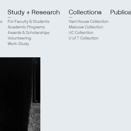
Study + Research
Collections
Public
ts
For Faculty & Students
Hart House Collection
Academic Programs
Malcove Collection
Awards & Scholarships
UC Collection
Volunteering
U of T Collection
Work-Study