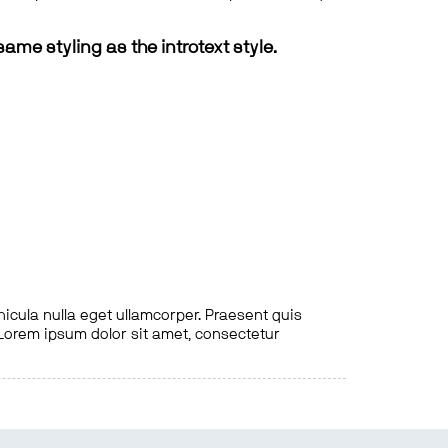
same styling as the introtext style.
hicula nulla eget ullamcorper. Praesent quis
. Lorem ipsum dolor sit amet, consectetur