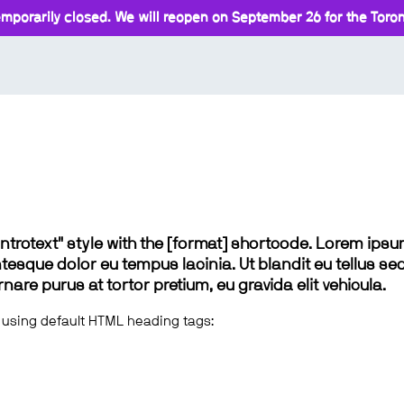
mporarily closed. We will reopen on September 26 for the Toront
 "introtext" style with the [format] shortcode. Lorem ip
lentesque dolor eu tempus lacinia. Ut blandit eu tellus sed
e purus at tortor pretium, eu gravida elit vehicula.
 using default HTML heading tags: