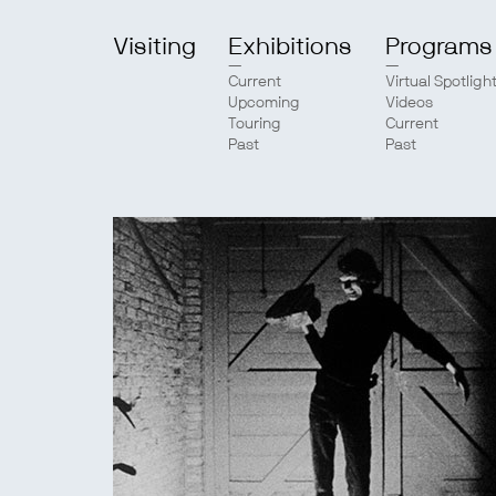
Visiting
Exhibitions
Programs
Current
Virtual Spotligh
Upcoming
Videos
Touring
Current
Past
Past