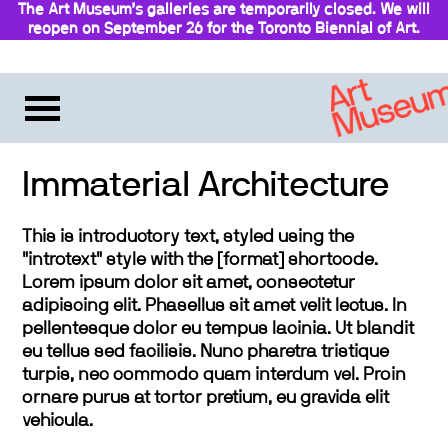
The Art Museum’s galleries are temporarily closed. We will
reopen on September 26 for the Toronto Biennial of Art.
Stay updated
Immaterial Architecture
This is introductory text, styled using the
"introtext" style with the [format] shortcode.
Lorem ipsum dolor sit amet, consectetur
adipiscing elit. Phasellus sit amet velit lectus. In
pellentesque dolor eu tempus lacinia. Ut blandit
eu tellus sed facilisis. Nunc pharetra tristique
turpis, nec commodo quam interdum vel. Proin
ornare purus at tortor pretium, eu gravida elit
vehicula.