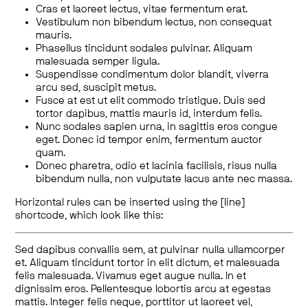
Cras et laoreet lectus, vitae fermentum erat.
Vestibulum non bibendum lectus, non consequat
mauris.
Phasellus tincidunt sodales pulvinar. Aliquam
malesuada semper ligula.
Suspendisse condimentum dolor blandit, viverra
arcu sed, suscipit metus.
Fusce at est ut elit commodo tristique. Duis sed
tortor dapibus, mattis mauris id, interdum felis.
Nunc sodales sapien urna, in sagittis eros congue
eget. Donec id tempor enim, fermentum auctor
quam.
Donec pharetra, odio et lacinia facilisis, risus nulla
bibendum nulla, non vulputate lacus ante nec massa.
Horizontal rules can be inserted using the [line]
shortcode, which look like this:
Sed dapibus convallis sem, at pulvinar nulla ullamcorper
et. Aliquam tincidunt tortor in elit dictum, et malesuada
felis malesuada. Vivamus eget augue nulla. In et
dignissim eros. Pellentesque lobortis arcu at egestas
mattis. Integer felis neque, porttitor ut laoreet vel,