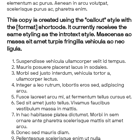
elementum ac purus. Aenean in arcu volutpat,
scelerisque purus ac, pharetra enim.
This copy is created using the "callout" style with
the [format] shortcode. It currently receives the
same styling as the introtext style. Maecenas ac
massa sit amet turpis fringilla vehicula ac nec
ligula.
Suspendisse vehicula ullamcorper velit id tempus.
Mauris posuere placerat lacus in sodales.
Morbi sed justo interdum, vehicula tortor a,
ullamcorper lectus.
Integer a leo rutrum, lobortis eros sed, adipiscing
arcu.
Fusce laoreet arcu mi, at fermentum tellus cursus et.
Sed sit amet justo tellus. Vivamus faucibus
vestibulum massa in mattis.
In hac habitasse platea dictumst. Morbi in sem
ornare ante pharetra scelerisque mattis sit amet
arcu.
Donec sed mauris diam.
Pellentesque scelerisque enim ut nulla