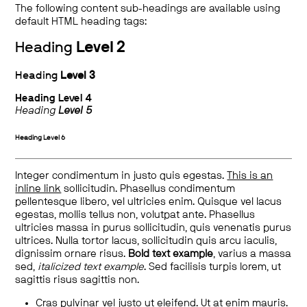
The following content sub-headings are available using
default HTML heading tags:
Heading
Level 2
Heading
Level 3
Heading
Level 4
Heading
Level 5
Heading
Level 6
Integer condimentum in justo quis egestas.
This is an
inline link
sollicitudin. Phasellus condimentum
pellentesque libero, vel ultricies enim. Quisque vel lacus
egestas, mollis tellus non, volutpat ante. Phasellus
ultricies massa in purus sollicitudin, quis venenatis purus
ultrices. Nulla tortor lacus, sollicitudin quis arcu iaculis,
dignissim ornare risus.
Bold text example
, varius a massa
sed,
italicized text example
. Sed facilisis turpis lorem, ut
sagittis risus sagittis non.
Cras pulvinar vel justo ut eleifend. Ut at enim mauris.