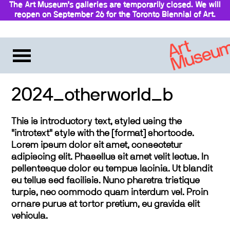
The Art Museum’s galleries are temporarily closed. We will
reopen on September 26 for the Toronto Biennial of Art.
Stay updated
2024_otherworld_b
This is introductory text, styled using the
"introtext" style with the [format] shortcode.
Lorem ipsum dolor sit amet, consectetur
adipiscing elit. Phasellus sit amet velit lectus. In
pellentesque dolor eu tempus lacinia. Ut blandit
eu tellus sed facilisis. Nunc pharetra tristique
turpis, nec commodo quam interdum vel. Proin
ornare purus at tortor pretium, eu gravida elit
vehicula.