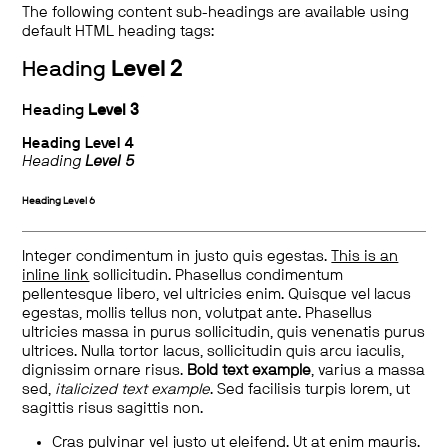
The following content sub-headings are available using
default HTML heading tags:
Heading
Level 2
Heading
Level 3
Heading
Level 4
Heading
Level 5
Heading
Level 6
Integer condimentum in justo quis egestas.
This is an
inline link
sollicitudin. Phasellus condimentum
pellentesque libero, vel ultricies enim. Quisque vel lacus
egestas, mollis tellus non, volutpat ante. Phasellus
ultricies massa in purus sollicitudin, quis venenatis purus
ultrices. Nulla tortor lacus, sollicitudin quis arcu iaculis,
dignissim ornare risus.
Bold text example
, varius a massa
sed,
italicized text example
. Sed facilisis turpis lorem, ut
sagittis risus sagittis non.
Cras pulvinar vel justo ut eleifend. Ut at enim mauris.