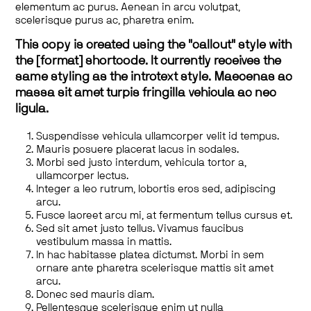
elementum ac purus. Aenean in arcu volutpat,
scelerisque purus ac, pharetra enim.
This copy is created using the "callout" style with
the [format] shortcode. It currently receives the
same styling as the introtext style. Maecenas ac
massa sit amet turpis fringilla vehicula ac nec
ligula.
Suspendisse vehicula ullamcorper velit id tempus.
Mauris posuere placerat lacus in sodales.
Morbi sed justo interdum, vehicula tortor a,
ullamcorper lectus.
Integer a leo rutrum, lobortis eros sed, adipiscing
arcu.
Fusce laoreet arcu mi, at fermentum tellus cursus et.
Sed sit amet justo tellus. Vivamus faucibus
vestibulum massa in mattis.
In hac habitasse platea dictumst. Morbi in sem
ornare ante pharetra scelerisque mattis sit amet
arcu.
Donec sed mauris diam.
Pellentesque scelerisque enim ut nulla