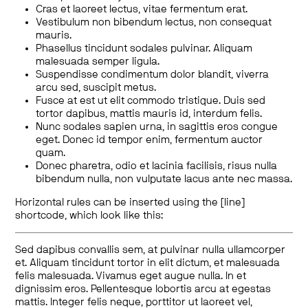
Cras et laoreet lectus, vitae fermentum erat.
Vestibulum non bibendum lectus, non consequat
mauris.
Phasellus tincidunt sodales pulvinar. Aliquam
malesuada semper ligula.
Suspendisse condimentum dolor blandit, viverra
arcu sed, suscipit metus.
Fusce at est ut elit commodo tristique. Duis sed
tortor dapibus, mattis mauris id, interdum felis.
Nunc sodales sapien urna, in sagittis eros congue
eget. Donec id tempor enim, fermentum auctor
quam.
Donec pharetra, odio et lacinia facilisis, risus nulla
bibendum nulla, non vulputate lacus ante nec massa.
Horizontal rules can be inserted using the [line]
shortcode, which look like this:
Sed dapibus convallis sem, at pulvinar nulla ullamcorper
et. Aliquam tincidunt tortor in elit dictum, et malesuada
felis malesuada. Vivamus eget augue nulla. In et
dignissim eros. Pellentesque lobortis arcu at egestas
mattis. Integer felis neque, porttitor ut laoreet vel,