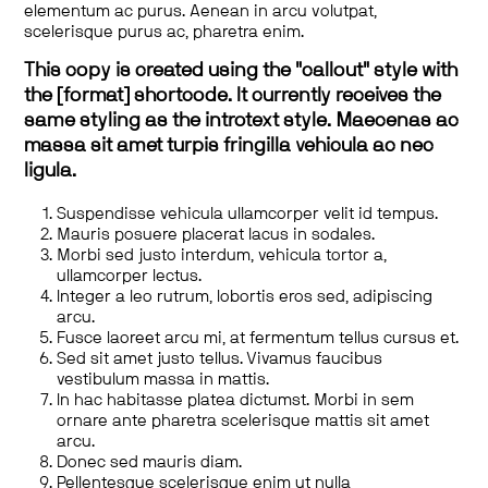
elementum ac purus. Aenean in arcu volutpat,
scelerisque purus ac, pharetra enim.
This copy is created using the "callout" style with
the [format] shortcode. It currently receives the
same styling as the introtext style. Maecenas ac
massa sit amet turpis fringilla vehicula ac nec
ligula.
Suspendisse vehicula ullamcorper velit id tempus.
Mauris posuere placerat lacus in sodales.
Morbi sed justo interdum, vehicula tortor a,
ullamcorper lectus.
Integer a leo rutrum, lobortis eros sed, adipiscing
arcu.
Fusce laoreet arcu mi, at fermentum tellus cursus et.
Sed sit amet justo tellus. Vivamus faucibus
vestibulum massa in mattis.
In hac habitasse platea dictumst. Morbi in sem
ornare ante pharetra scelerisque mattis sit amet
arcu.
Donec sed mauris diam.
Pellentesque scelerisque enim ut nulla