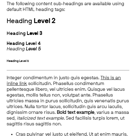
The following content sub-headings are available using
default HTML heading tags:
Heading
Level 2
Heading
Level 3
Heading
Level 4
Heading
Level 5
Heading
Level 6
Integer condimentum in justo quis egestas.
This is an
inline link
sollicitudin. Phasellus condimentum
pellentesque libero, vel ultricies enim. Quisque vel lacus
egestas, mollis tellus non, volutpat ante. Phasellus
ultricies massa in purus sollicitudin, quis venenatis purus
ultrices. Nulla tortor lacus, sollicitudin quis arcu iaculis,
dignissim ornare risus.
Bold text example
, varius a massa
sed,
italicized text example
. Sed facilisis turpis lorem, ut
sagittis risus sagittis non.
Cras pulvinar vel justo ut eleifend. Ut at enim mauris.