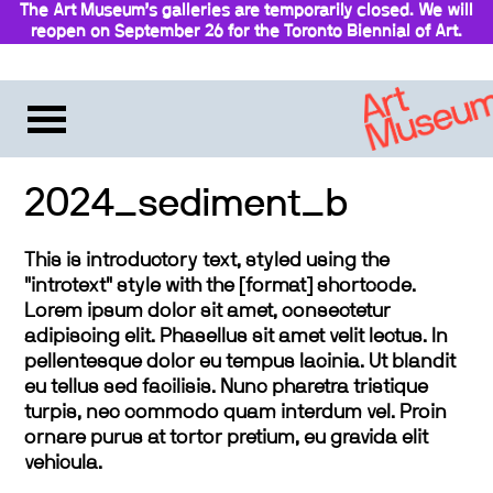
The Art Museum’s galleries are temporarily closed. We will
reopen on September 26 for the Toronto Biennial of Art.
Stay updated
2024_sediment_b
This is introductory text, styled using the
"introtext" style with the [format] shortcode.
Lorem ipsum dolor sit amet, consectetur
adipiscing elit. Phasellus sit amet velit lectus. In
pellentesque dolor eu tempus lacinia. Ut blandit
eu tellus sed facilisis. Nunc pharetra tristique
turpis, nec commodo quam interdum vel. Proin
ornare purus at tortor pretium, eu gravida elit
vehicula.