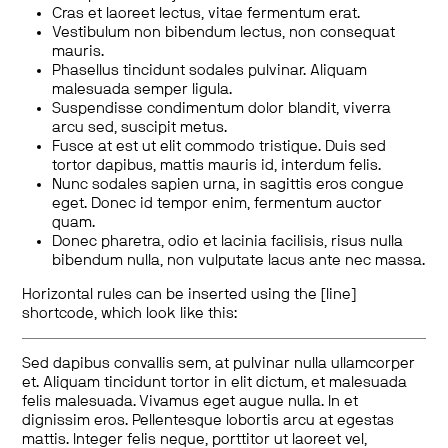
Cras et laoreet lectus, vitae fermentum erat.
Vestibulum non bibendum lectus, non consequat
mauris.
Phasellus tincidunt sodales pulvinar. Aliquam
malesuada semper ligula.
Suspendisse condimentum dolor blandit, viverra
arcu sed, suscipit metus.
Fusce at est ut elit commodo tristique. Duis sed
tortor dapibus, mattis mauris id, interdum felis.
Nunc sodales sapien urna, in sagittis eros congue
eget. Donec id tempor enim, fermentum auctor
quam.
Donec pharetra, odio et lacinia facilisis, risus nulla
bibendum nulla, non vulputate lacus ante nec massa.
Horizontal rules can be inserted using the [line]
shortcode, which look like this:
Sed dapibus convallis sem, at pulvinar nulla ullamcorper
et. Aliquam tincidunt tortor in elit dictum, et malesuada
felis malesuada. Vivamus eget augue nulla. In et
dignissim eros. Pellentesque lobortis arcu at egestas
mattis. Integer felis neque, porttitor ut laoreet vel,