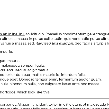
is an inline link
sollicitudin. Phasellus condimentum pellentesque l
 ultricies massa in purus sollicitudin, quis venenatis purus ultrice
, varius a massa sed,
italicized text example
. Sed facilisis turpis 
 mauris.
quat mauris.
m malesuada semper ligula.
rra arcu sed, suscipit metus.
ed tortor dapibus, mattis mauris id, interdum felis.
congue eget. Donec id tempor enim, fermentum auctor quam.
us nulla bibendum nulla, non vulputate lacus ante nec massa.
hortcode, which look like this:
corper et. Aliquam tincidunt tortor in elit dictum, et malesuada 