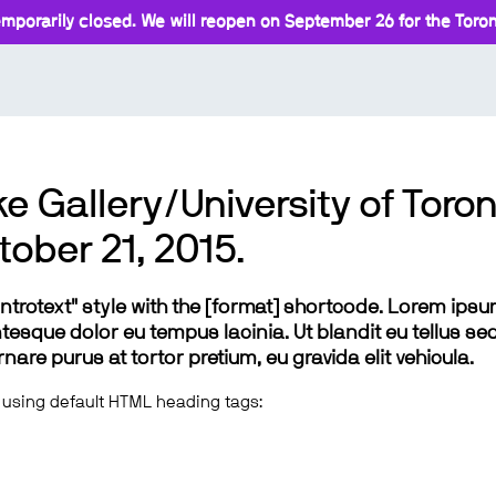
mporarily closed. We will reopen on September 26 for the Toront
e Gallery/University of Toron
tober 21, 2015.
 "introtext" style with the [format] shortcode. Lorem ip
lentesque dolor eu tempus lacinia. Ut blandit eu tellus sed
e purus at tortor pretium, eu gravida elit vehicula.
 using default HTML heading tags: