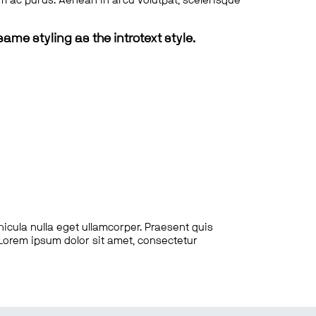
tum ac purus. Aenean in arcu volutpat, scelerisque
same styling as the introtext style.
hicula nulla eget ullamcorper. Praesent quis
. Lorem ipsum dolor sit amet, consectetur