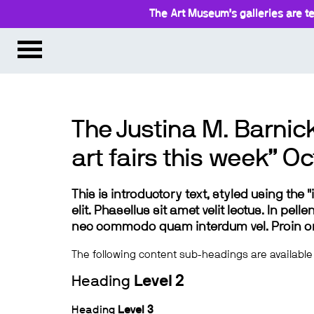
The Art Museum’s galleries are te
The Justina M. Barnick
art fairs this week” Oc
This is introductory text, styled using the
elit. Phasellus sit amet velit lectus. In pel
nec commodo quam interdum vel. Proin ornar
The following content sub-headings are available
Heading
Level 2
Heading
Level 3