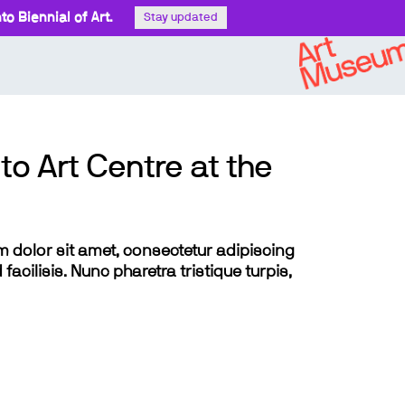
o Biennial of Art.
Stay updated
to Art Centre at the
sum dolor sit amet, consectetur adipiscing
 facilisis. Nunc pharetra tristique turpis,