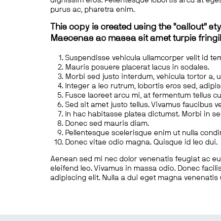
dignissim eros. Pellentesque lobortis arcu at eges
purus ac, pharetra enim.
This copy is created using the "callout" sty
Maecenas ac massa sit amet turpis fringill
Suspendisse vehicula ullamcorper velit id te
Mauris posuere placerat lacus in sodales.
Morbi sed justo interdum, vehicula tortor a, 
Integer a leo rutrum, lobortis eros sed, adipi
Fusce laoreet arcu mi, at fermentum tellus cu
Sed sit amet justo tellus. Vivamus faucibus v
In hac habitasse platea dictumst. Morbi in s
Donec sed mauris diam.
Pellentesque scelerisque enim ut nulla cond
Donec vitae odio magna. Quisque id leo dui.
Aenean sed mi nec dolor venenatis feugiat ac eu t
eleifend leo. Vivamus in massa odio. Donec facilis
adipiscing elit. Nulla a dui eget magna venenatis