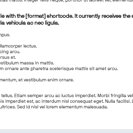
tas mattis. Integer felis neque, porttitor ut laoreet vel, elemen
le with the [format] shortcode. It currently receives the 
a vehicula ac nec ligula.
mpus.
ullamcorper lectus.
scing arcu.
rsus et.
estibulum massa in mattis.
em ornare ante pharetra scelerisque mattis sit amet arcu.
imentum, et vestibulum enim ornare.
ellus. Etiam semper arcu ac luctus imperdiet. Morbi fringilla ve
is imperdiet est, ac interdum nisl consequat eget. Nulla facilisi
 ultrices. Sed id nisl vel lorem elementum malesuada.