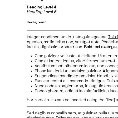
Heading
Level 4
Heading
Level 5
Heading
Level 6
Integer condimentum in justo quis egestas.
This 
egestas, mollis tellus non, volutpat ante. Phasellus
iaculis, dignissim ornare risus.
Bold text example
Cras pulvinar vel justo ut eleifend. Ut at enim
Cras et laoreet lectus, vitae fermentum erat.
Vestibulum non bibendum lectus, non conse
Phasellus tincidunt sodales pulvinar. Aliqua
Suspendisse condimentum dolor blandit, vive
Fusce at est ut elit commodo tristique. Duis s
Nunc sodales sapien urna, in sagittis eros 
Donec pharetra, odio et lacinia facilisis, ris
Horizontal rules can be inserted using the [line] s
Sed dapibus convallis sem, at pulvinar nulla ullam