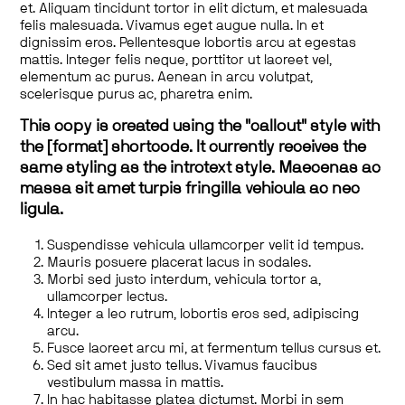
et. Aliquam tincidunt tortor in elit dictum, et malesuada
felis malesuada. Vivamus eget augue nulla. In et
dignissim eros. Pellentesque lobortis arcu at egestas
mattis. Integer felis neque, porttitor ut laoreet vel,
elementum ac purus. Aenean in arcu volutpat,
scelerisque purus ac, pharetra enim.
This copy is created using the "callout" style with
the [format] shortcode. It currently receives the
same styling as the introtext style. Maecenas ac
massa sit amet turpis fringilla vehicula ac nec
ligula.
Suspendisse vehicula ullamcorper velit id tempus.
Mauris posuere placerat lacus in sodales.
Morbi sed justo interdum, vehicula tortor a,
ullamcorper lectus.
Integer a leo rutrum, lobortis eros sed, adipiscing
arcu.
Fusce laoreet arcu mi, at fermentum tellus cursus et.
Sed sit amet justo tellus. Vivamus faucibus
vestibulum massa in mattis.
In hac habitasse platea dictumst. Morbi in sem