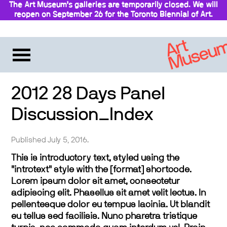
The Art Museum’s galleries are temporarily closed. We will
reopen on September 26 for the Toronto Biennial of Art.
Stay updated
2012 28 Days Panel
Discussion_Index
Published July 5, 2016.
This is introductory text, styled using the
"introtext" style with the [format] shortcode.
Lorem ipsum dolor sit amet, consectetur
adipiscing elit. Phasellus sit amet velit lectus. In
pellentesque dolor eu tempus lacinia. Ut blandit
eu tellus sed facilisis. Nunc pharetra tristique