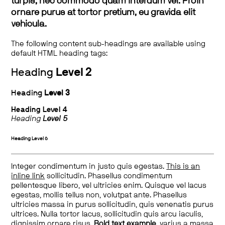
turpis, nec commodo quam interdum vel. Proin
ornare purus at tortor pretium, eu gravida elit
vehicula.
The following content sub-headings are available using
default HTML heading tags:
Heading
Level 2
Heading
Level 3
Heading
Level 4
Heading
Level 5
Heading
Level 6
Integer condimentum in justo quis egestas.
This is an
inline link
sollicitudin. Phasellus condimentum
pellentesque libero, vel ultricies enim. Quisque vel lacus
egestas, mollis tellus non, volutpat ante. Phasellus
ultricies massa in purus sollicitudin, quis venenatis purus
ultrices. Nulla tortor lacus, sollicitudin quis arcu iaculis,
dignissim ornare risus.
Bold text example
, varius a massa