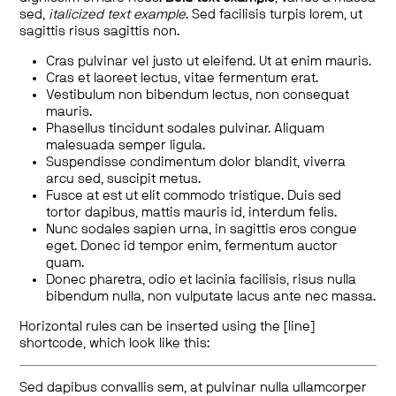
sed,
italicized text example
. Sed facilisis turpis lorem, ut
sagittis risus sagittis non.
Cras pulvinar vel justo ut eleifend. Ut at enim mauris.
Cras et laoreet lectus, vitae fermentum erat.
Vestibulum non bibendum lectus, non consequat
mauris.
Phasellus tincidunt sodales pulvinar. Aliquam
malesuada semper ligula.
Suspendisse condimentum dolor blandit, viverra
arcu sed, suscipit metus.
Fusce at est ut elit commodo tristique. Duis sed
tortor dapibus, mattis mauris id, interdum felis.
Nunc sodales sapien urna, in sagittis eros congue
eget. Donec id tempor enim, fermentum auctor
quam.
Donec pharetra, odio et lacinia facilisis, risus nulla
bibendum nulla, non vulputate lacus ante nec massa.
Horizontal rules can be inserted using the [line]
shortcode, which look like this:
Sed dapibus convallis sem, at pulvinar nulla ullamcorper