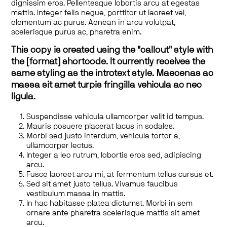
dignissim eros. Pellentesque lobortis arcu at egestas
mattis. Integer felis neque, porttitor ut laoreet vel,
elementum ac purus. Aenean in arcu volutpat,
scelerisque purus ac, pharetra enim.
This copy is created using the "callout" style with
the [format] shortcode. It currently receives the
same styling as the introtext style. Maecenas ac
massa sit amet turpis fringilla vehicula ac nec
ligula.
Suspendisse vehicula ullamcorper velit id tempus.
Mauris posuere placerat lacus in sodales.
Morbi sed justo interdum, vehicula tortor a,
ullamcorper lectus.
Integer a leo rutrum, lobortis eros sed, adipiscing
arcu.
Fusce laoreet arcu mi, at fermentum tellus cursus et.
Sed sit amet justo tellus. Vivamus faucibus
vestibulum massa in mattis.
In hac habitasse platea dictumst. Morbi in sem
ornare ante pharetra scelerisque mattis sit amet
arcu.