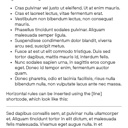
Cras pulvinar vel justo ut eleifend. Ut at enim mauris.
Cras et laoreet lectus, vitae fermentum erat.
Vestibulum non bibendum lectus, non consequat
mauris.
Phasellus tincidunt sodales pulvinar. Aliquam
malesuada semper ligula.
Suspendisse condimentum dolor blandit, viverra
arcu sed, suscipit metus.
Fusce at est ut elit commodo tristique. Duis sed
tortor dapibus, mattis mauris id, interdum felis.
Nunc sodales sapien urna, in sagittis eros congue
eget. Donec id tempor enim, fermentum auctor
quam.
Donec pharetra, odio et lacinia facilisis, risus nulla
bibendum nulla, non vulputate lacus ante nec massa.
Horizontal rules can be inserted using the [line]
shortcode, which look like this:
Sed dapibus convallis sem, at pulvinar nulla ullamcorper
et. Aliquam tincidunt tortor in elit dictum, et malesuada
felis malesuada. Vivamus eget augue nulla. In et