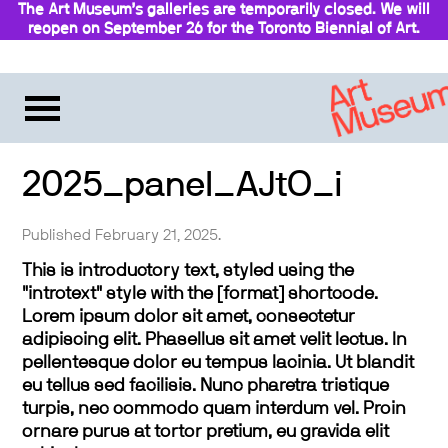
The Art Museum’s galleries are temporarily closed. We will
reopen on September 26 for the Toronto Biennial of Art.
Stay updated
2025_panel_AJtO_i
Published February 21, 2025.
This is introductory text, styled using the
"introtext" style with the [format] shortcode.
Lorem ipsum dolor sit amet, consectetur
adipiscing elit. Phasellus sit amet velit lectus. In
pellentesque dolor eu tempus lacinia. Ut blandit
eu tellus sed facilisis. Nunc pharetra tristique
turpis, nec commodo quam interdum vel. Proin
ornare purus at tortor pretium, eu gravida elit