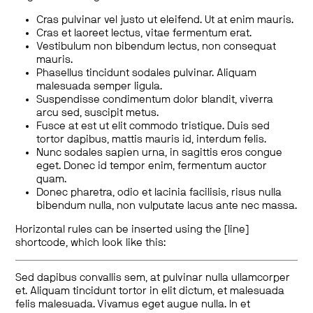
Cras pulvinar vel justo ut eleifend. Ut at enim mauris.
Cras et laoreet lectus, vitae fermentum erat.
Vestibulum non bibendum lectus, non consequat
mauris.
Phasellus tincidunt sodales pulvinar. Aliquam
malesuada semper ligula.
Suspendisse condimentum dolor blandit, viverra
arcu sed, suscipit metus.
Fusce at est ut elit commodo tristique. Duis sed
tortor dapibus, mattis mauris id, interdum felis.
Nunc sodales sapien urna, in sagittis eros congue
eget. Donec id tempor enim, fermentum auctor
quam.
Donec pharetra, odio et lacinia facilisis, risus nulla
bibendum nulla, non vulputate lacus ante nec massa.
Horizontal rules can be inserted using the [line]
shortcode, which look like this:
Sed dapibus convallis sem, at pulvinar nulla ullamcorper
et. Aliquam tincidunt tortor in elit dictum, et malesuada
felis malesuada. Vivamus eget augue nulla. In et