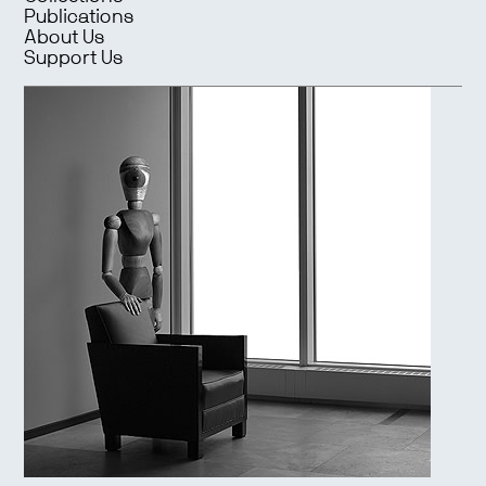
Publications
About Us
Support Us