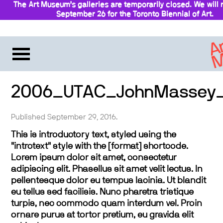
The Art Museum’s galleries are temporarily closed. We will
September 26 for the Toronto Biennial of Art.
Stay updated
2006_UTAC_JohnMassey_
Published September 29, 2016.
This is introductory text, styled using the
"introtext" style with the [format] shortcode.
Lorem ipsum dolor sit amet, consectetur
adipiscing elit. Phasellus sit amet velit lectus. In
pellentesque dolor eu tempus lacinia. Ut blandit
eu tellus sed facilisis. Nunc pharetra tristique
turpis, nec commodo quam interdum vel. Proin
ornare purus at tortor pretium, eu gravida elit