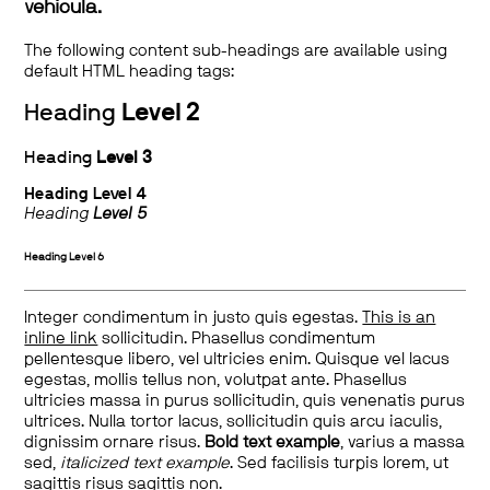
vehicula.
The following content sub-headings are available using
default HTML heading tags:
Heading
Level 2
Heading
Level 3
Heading
Level 4
Heading
Level 5
Heading
Level 6
Integer condimentum in justo quis egestas.
This is an
inline link
sollicitudin. Phasellus condimentum
pellentesque libero, vel ultricies enim. Quisque vel lacus
egestas, mollis tellus non, volutpat ante. Phasellus
ultricies massa in purus sollicitudin, quis venenatis purus
ultrices. Nulla tortor lacus, sollicitudin quis arcu iaculis,
dignissim ornare risus.
Bold text example
, varius a massa
sed,
italicized text example
. Sed facilisis turpis lorem, ut
sagittis risus sagittis non.