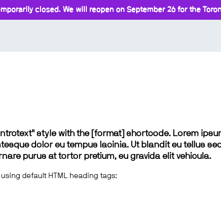
mporarily closed. We will reopen on September 26 for the Toront
 "introtext" style with the [format] shortcode. Lorem ip
lentesque dolor eu tempus lacinia. Ut blandit eu tellus sed
e purus at tortor pretium, eu gravida elit vehicula.
 using default HTML heading tags: