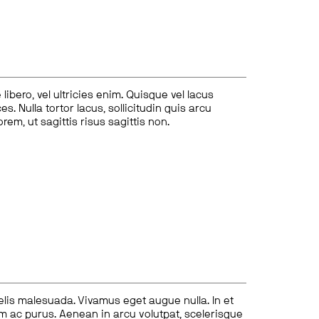
ibero, vel ultricies enim. Quisque vel lacus
s. Nulla tortor lacus, sollicitudin quis arcu
lorem, ut sagittis risus sagittis non.
felis malesuada. Vivamus eget augue nulla. In et
tum ac purus. Aenean in arcu volutpat, scelerisque