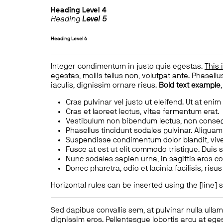
Heading
Level 4
Heading
Level 5
Heading
Level 6
Integer condimentum in justo quis egestas.
This 
egestas, mollis tellus non, volutpat ante. Phasellus
iaculis, dignissim ornare risus.
Bold text example
Cras pulvinar vel justo ut eleifend. Ut at enim
Cras et laoreet lectus, vitae fermentum erat.
Vestibulum non bibendum lectus, non conse
Phasellus tincidunt sodales pulvinar. Aliqua
Suspendisse condimentum dolor blandit, vive
Fusce at est ut elit commodo tristique. Duis s
Nunc sodales sapien urna, in sagittis eros 
Donec pharetra, odio et lacinia facilisis, ris
Horizontal rules can be inserted using the [line] s
Sed dapibus convallis sem, at pulvinar nulla ullam
dignissim eros. Pellentesque lobortis arcu at eges