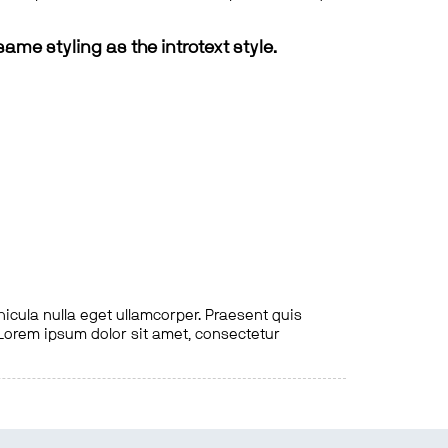
same styling as the introtext style.
hicula nulla eget ullamcorper. Praesent quis
. Lorem ipsum dolor sit amet, consectetur