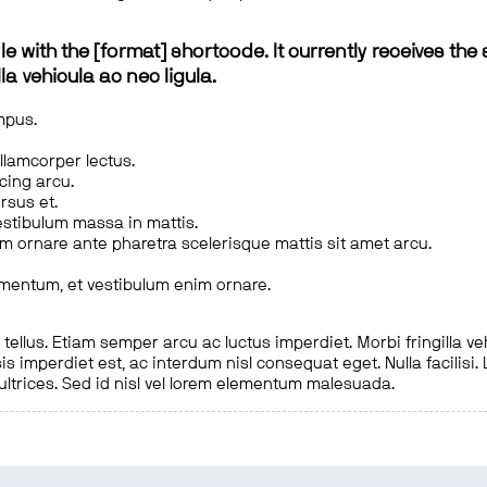
le with the [format] shortcode. It currently receives the 
a vehicula ac nec ligula.
mpus.
ullamcorper lectus.
scing arcu.
rsus et.
estibulum massa in mattis.
em ornare ante pharetra scelerisque mattis sit amet arcu.
imentum, et vestibulum enim ornare.
ellus. Etiam semper arcu ac luctus imperdiet. Morbi fringilla ve
is imperdiet est, ac interdum nisl consequat eget. Nulla facilisi
 ultrices. Sed id nisl vel lorem elementum malesuada.