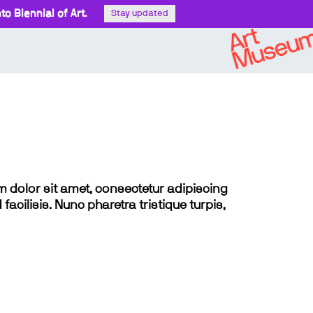
o Biennial of Art.
Stay updated
sum dolor sit amet, consectetur adipiscing
 facilisis. Nunc pharetra tristique turpis,