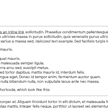
is an inline link
sollicitudin. Phasellus condimentum pellentesque l
 ultricies massa in purus sollicitudin, quis venenatis purus ultrice
, varius a massa sed,
italicized text example
. Sed facilisis turpis 
 mauris.
quat mauris.
m malesuada semper ligula.
rra arcu sed, suscipit metus.
ed tortor dapibus, mattis mauris id, interdum felis.
congue eget. Donec id tempor enim, fermentum auctor quam.
us nulla bibendum nulla, non vulputate lacus ante nec massa.
hortcode, which look like this:
corper et. Aliquam tincidunt tortor in elit dictum, et malesuada 
tas mattis. Integer felis neque, porttitor ut laoreet vel, elemen