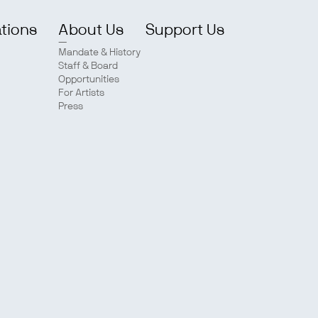
ations
About Us
Support Us
Mandate & History
Staff & Board
Opportunities
For Artists
Press