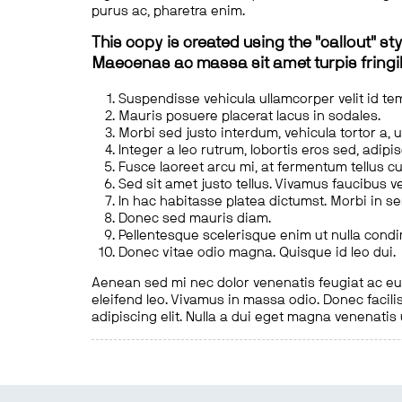
purus ac, pharetra enim.
This copy is created using the "callout" sty
Maecenas ac massa sit amet turpis fringill
Suspendisse vehicula ullamcorper velit id te
Mauris posuere placerat lacus in sodales.
Morbi sed justo interdum, vehicula tortor a, 
Integer a leo rutrum, lobortis eros sed, adipi
Fusce laoreet arcu mi, at fermentum tellus cu
Sed sit amet justo tellus. Vivamus faucibus v
In hac habitasse platea dictumst. Morbi in s
Donec sed mauris diam.
Pellentesque scelerisque enim ut nulla cond
Donec vitae odio magna. Quisque id leo dui.
Aenean sed mi nec dolor venenatis feugiat ac eu t
eleifend leo. Vivamus in massa odio. Donec facilis
adipiscing elit. Nulla a dui eget magna venenatis