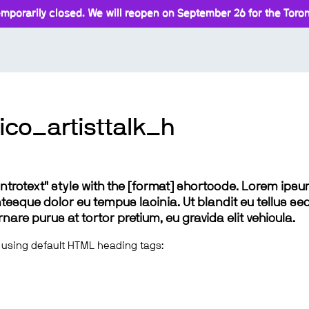
mporarily closed. We will reopen on September 26 for the Toront
co_artisttalk_h
 "introtext" style with the [format] shortcode. Lorem ip
lentesque dolor eu tempus lacinia. Ut blandit eu tellus sed
e purus at tortor pretium, eu gravida elit vehicula.
 using default HTML heading tags: