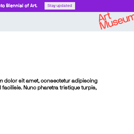
o Biennial of Art.
Stay updated
sum dolor sit amet, consectetur adipiscing
 facilisis. Nunc pharetra tristique turpis,