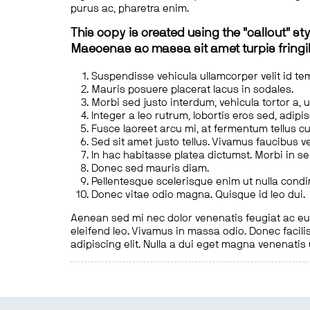
purus ac, pharetra enim.
This copy is created using the "callout" sty
Maecenas ac massa sit amet turpis fringill
Suspendisse vehicula ullamcorper velit id te
Mauris posuere placerat lacus in sodales.
Morbi sed justo interdum, vehicula tortor a, 
Integer a leo rutrum, lobortis eros sed, adipi
Fusce laoreet arcu mi, at fermentum tellus cu
Sed sit amet justo tellus. Vivamus faucibus v
In hac habitasse platea dictumst. Morbi in s
Donec sed mauris diam.
Pellentesque scelerisque enim ut nulla cond
Donec vitae odio magna. Quisque id leo dui.
Aenean sed mi nec dolor venenatis feugiat ac eu t
eleifend leo. Vivamus in massa odio. Donec facilis
adipiscing elit. Nulla a dui eget magna venenatis