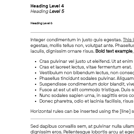
Heading
Level 4
Heading
Level 5
Heading
Level 6
Integer condimentum in justo quis egestas.
This 
egestas, mollis tellus non, volutpat ante. Phasellus
iaculis, dignissim ornare risus.
Bold text example
Cras pulvinar vel justo ut eleifend. Ut at enim
Cras et laoreet lectus, vitae fermentum erat.
Vestibulum non bibendum lectus, non conse
Phasellus tincidunt sodales pulvinar. Aliqua
Suspendisse condimentum dolor blandit, vive
Fusce at est ut elit commodo tristique. Duis s
Nunc sodales sapien urna, in sagittis eros 
Donec pharetra, odio et lacinia facilisis, ris
Horizontal rules can be inserted using the [line] s
Sed dapibus convallis sem, at pulvinar nulla ullam
dignissim eros. Pellentesque lobortis arcu at eges