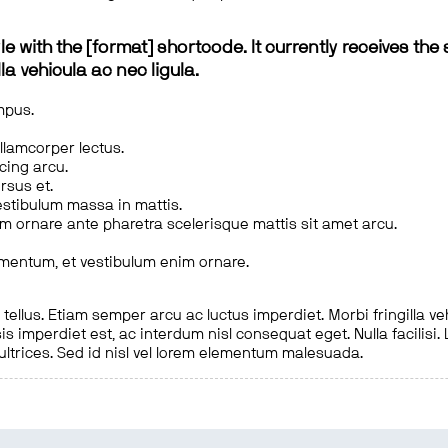
le with the [format] shortcode. It currently receives the 
a vehicula ac nec ligula.
mpus.
ullamcorper lectus.
scing arcu.
rsus et.
estibulum massa in mattis.
em ornare ante pharetra scelerisque mattis sit amet arcu.
imentum, et vestibulum enim ornare.
ellus. Etiam semper arcu ac luctus imperdiet. Morbi fringilla ve
is imperdiet est, ac interdum nisl consequat eget. Nulla facilisi
 ultrices. Sed id nisl vel lorem elementum malesuada.