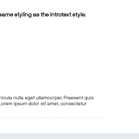
same styling as the introtext style.
hicula nulla eget ullamcorper. Praesent quis
. Lorem ipsum dolor sit amet, consectetur