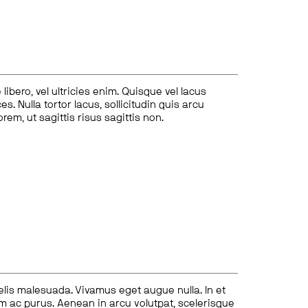
ibero, vel ultricies enim. Quisque vel lacus
s. Nulla tortor lacus, sollicitudin quis arcu
lorem, ut sagittis risus sagittis non.
felis malesuada. Vivamus eget augue nulla. In et
tum ac purus. Aenean in arcu volutpat, scelerisque