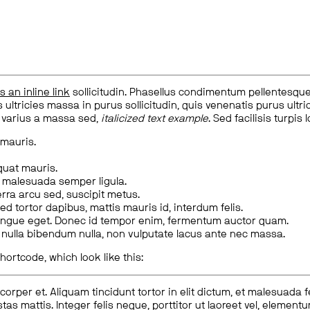
is an inline link
sollicitudin. Phasellus condimentum pellentesque l
 ultricies massa in purus sollicitudin, quis venenatis purus ultrice
, varius a massa sed,
italicized text example
. Sed facilisis turpis 
 mauris.
quat mauris.
m malesuada semper ligula.
rra arcu sed, suscipit metus.
ed tortor dapibus, mattis mauris id, interdum felis.
congue eget. Donec id tempor enim, fermentum auctor quam.
us nulla bibendum nulla, non vulputate lacus ante nec massa.
hortcode, which look like this:
corper et. Aliquam tincidunt tortor in elit dictum, et malesuada 
tas mattis. Integer felis neque, porttitor ut laoreet vel, elemen