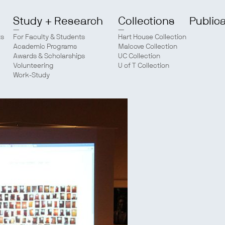
Study + Research
Collections
Public
ts
For Faculty & Students
Hart House Collection
Academic Programs
Malcove Collection
Awards & Scholarships
UC Collection
Volunteering
U of T Collection
Work-Study