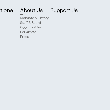
ations
About Us
Support Us
Mandate & History
Staff & Board
Opportunities
For Artists
Press