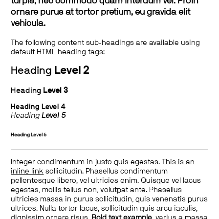
turpis, nec commodo quam interdum vel. Proin
ornare purus at tortor pretium, eu gravida elit
vehicula.
The following content sub-headings are available using
default HTML heading tags:
Heading
Level 2
Heading
Level 3
Heading
Level 4
Heading
Level 5
Heading
Level 6
Integer condimentum in justo quis egestas.
This is an
inline link
sollicitudin. Phasellus condimentum
pellentesque libero, vel ultricies enim. Quisque vel lacus
egestas, mollis tellus non, volutpat ante. Phasellus
ultricies massa in purus sollicitudin, quis venenatis purus
ultrices. Nulla tortor lacus, sollicitudin quis arcu iaculis,
dignissim ornare risus.
Bold text example
, varius a massa