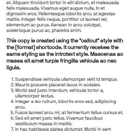
et. Aliquam tincidunt tortor in elit dictum, et malesuada
felis malesuada. Vivamus eget augue nulla. In et
dignissim eros. Pellentesque lobortis arcu at egestas
mattis. Integer felis neque, porttitor ut laoreet vel,
elementum ac purus. Aenean in arcu volutpat,
scelerisque purus ac, pharetra enim.
This copy is created using the "callout" style with
the [format] shortcode. It currently receives the
same styling as the introtext style. Maecenas ac
massa sit amet turpis fringilla vehicula ac nec
ligula.
Suspendisse vehicula ullamcorper velit id tempus.
Mauris posuere placerat lacus in sodales.
Morbi sed justo interdum, vehicula tortor a,
ullamcorper lectus.
Integer a leo rutrum, lobortis eros sed, adipiscing
arcu.
Fusce laoreet arcu mi, at fermentum tellus cursus et.
Sed sit amet justo tellus. Vivamus faucibus
vestibulum massa in mattis.
In hac habitasse platea dictumst. Morbi in sem