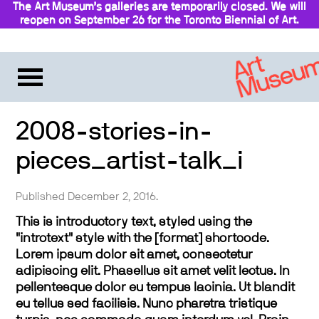
The Art Museum’s galleries are temporarily closed. We will
reopen on September 26 for the Toronto Biennial of Art.
Stay updated
2008-stories-in-
pieces_artist-talk_i
Published December 2, 2016.
This is introductory text, styled using the
"introtext" style with the [format] shortcode.
Lorem ipsum dolor sit amet, consectetur
adipiscing elit. Phasellus sit amet velit lectus. In
pellentesque dolor eu tempus lacinia. Ut blandit
eu tellus sed facilisis. Nunc pharetra tristique