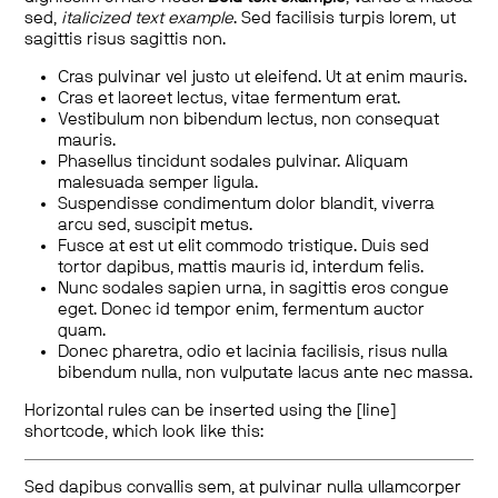
sed,
italicized text example
. Sed facilisis turpis lorem, ut
sagittis risus sagittis non.
Cras pulvinar vel justo ut eleifend. Ut at enim mauris.
Cras et laoreet lectus, vitae fermentum erat.
Vestibulum non bibendum lectus, non consequat
mauris.
Phasellus tincidunt sodales pulvinar. Aliquam
malesuada semper ligula.
Suspendisse condimentum dolor blandit, viverra
arcu sed, suscipit metus.
Fusce at est ut elit commodo tristique. Duis sed
tortor dapibus, mattis mauris id, interdum felis.
Nunc sodales sapien urna, in sagittis eros congue
eget. Donec id tempor enim, fermentum auctor
quam.
Donec pharetra, odio et lacinia facilisis, risus nulla
bibendum nulla, non vulputate lacus ante nec massa.
Horizontal rules can be inserted using the [line]
shortcode, which look like this:
Sed dapibus convallis sem, at pulvinar nulla ullamcorper