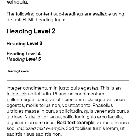
vehicula.
The following content sub-headings are available using
default HTML heading tags:
Heading
Level 2
Heading
Level 3
Heading
Level 4
Heading
Level 5
Heading
Level 6
Integer condimentum in justo quis egestas.
This is an
inline link
sollicitudin. Phasellus condimentum
pellentesque libero, vel ultricies enim. Quisque vel lacus
egestas, mollis tellus non, volutpat ante. Phasellus
ultricies massa in purus sollicitudin, quis venenatis purus
ultrices. Nulla tortor lacus, sollicitudin quis arcu iaculis,
dignissim ornare risus.
Bold text example
, varius a massa
sed,
italicized text example
. Sed facilisis turpis lorem, ut
sagittis risus sagittis non.