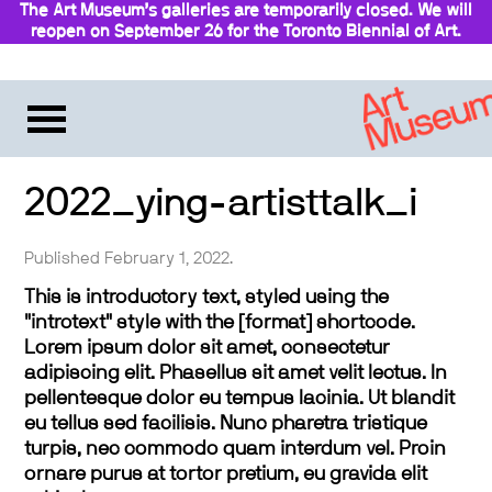
The Art Museum’s galleries are temporarily closed. We will
reopen on September 26 for the Toronto Biennial of Art.
Stay updated
2022_ying-artisttalk_i
Published February 1, 2022.
This is introductory text, styled using the
"introtext" style with the [format] shortcode.
Lorem ipsum dolor sit amet, consectetur
adipiscing elit. Phasellus sit amet velit lectus. In
pellentesque dolor eu tempus lacinia. Ut blandit
eu tellus sed facilisis. Nunc pharetra tristique
turpis, nec commodo quam interdum vel. Proin
ornare purus at tortor pretium, eu gravida elit