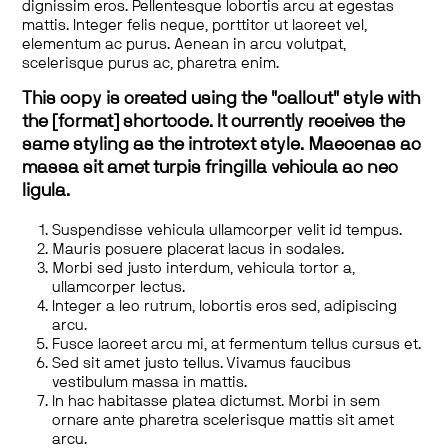
dignissim eros. Pellentesque lobortis arcu at egestas
mattis. Integer felis neque, porttitor ut laoreet vel,
elementum ac purus. Aenean in arcu volutpat,
scelerisque purus ac, pharetra enim.
This copy is created using the "callout" style with
the [format] shortcode. It currently receives the
same styling as the introtext style. Maecenas ac
massa sit amet turpis fringilla vehicula ac nec
ligula.
Suspendisse vehicula ullamcorper velit id tempus.
Mauris posuere placerat lacus in sodales.
Morbi sed justo interdum, vehicula tortor a,
ullamcorper lectus.
Integer a leo rutrum, lobortis eros sed, adipiscing
arcu.
Fusce laoreet arcu mi, at fermentum tellus cursus et.
Sed sit amet justo tellus. Vivamus faucibus
vestibulum massa in mattis.
In hac habitasse platea dictumst. Morbi in sem
ornare ante pharetra scelerisque mattis sit amet
arcu.