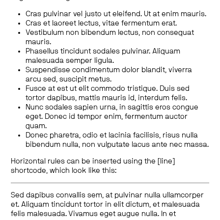
Cras pulvinar vel justo ut eleifend. Ut at enim mauris.
Cras et laoreet lectus, vitae fermentum erat.
Vestibulum non bibendum lectus, non consequat
mauris.
Phasellus tincidunt sodales pulvinar. Aliquam
malesuada semper ligula.
Suspendisse condimentum dolor blandit, viverra
arcu sed, suscipit metus.
Fusce at est ut elit commodo tristique. Duis sed
tortor dapibus, mattis mauris id, interdum felis.
Nunc sodales sapien urna, in sagittis eros congue
eget. Donec id tempor enim, fermentum auctor
quam.
Donec pharetra, odio et lacinia facilisis, risus nulla
bibendum nulla, non vulputate lacus ante nec massa.
Horizontal rules can be inserted using the [line]
shortcode, which look like this:
Sed dapibus convallis sem, at pulvinar nulla ullamcorper
et. Aliquam tincidunt tortor in elit dictum, et malesuada
felis malesuada. Vivamus eget augue nulla. In et