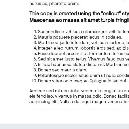
purus ac, pharetra enim.
This copy is created using the "callout" sty
Maecenas ac massa sit amet turpis fringill
Suspendisse vehicula ullamcorper velit id te
Mauris posuere placerat lacus in sodales.
Morbi sed justo interdum, vehicula tortor a, 
Integer a leo rutrum, lobortis eros sed, adipi
Fusce laoreet arcu mi, at fermentum tellus cu
Sed sit amet justo tellus. Vivamus faucibus v
In hac habitasse platea dictumst. Morbi in s
Donec sed mauris diam.
Pellentesque scelerisque enim ut nulla cond
Donec vitae odio magna. Quisque id leo dui.
Aenean sed mi nec dolor venenatis feugiat ac eu t
eleifend leo. Vivamus in massa odio. Donec facilis
adipiscing elit. Nulla a dui eget magna venenatis