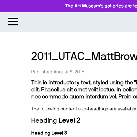
The Art Museum’s galleries are te
2011_UTAC_MattBrow
Published August 8, 2016.
This is introductory text, styled using the
elit. Phasellus sit amet velit lectus. In pel
nec commodo quam interdum vel. Proin ornar
The following content sub-headings are available
Heading
Level 2
Heading
Level 3