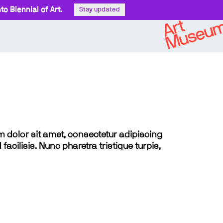
o Biennial of Art.
Stay updated
sum dolor sit amet, consectetur adipiscing
 facilisis. Nunc pharetra tristique turpis,