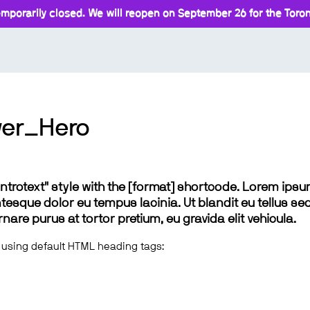
mporarily closed. We will reopen on September 26 for the Toront
er_Hero
 "introtext" style with the [format] shortcode. Lorem ip
lentesque dolor eu tempus lacinia. Ut blandit eu tellus sed
e purus at tortor pretium, eu gravida elit vehicula.
 using default HTML heading tags: