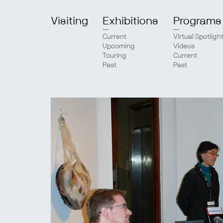
Visiting
Exhibitions
Programs
Current
Virtual Spotligh
Upcoming
Videos
Touring
Current
Past
Past