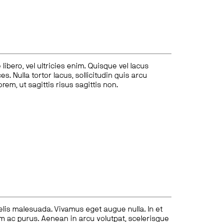
ibero, vel ultricies enim. Quisque vel lacus
s. Nulla tortor lacus, sollicitudin quis arcu
lorem, ut sagittis risus sagittis non.
felis malesuada. Vivamus eget augue nulla. In et
tum ac purus. Aenean in arcu volutpat, scelerisque