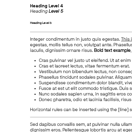
Heading
Level 4
Heading
Level 5
Heading
Level 6
Integer condimentum in justo quis egestas.
This 
egestas, mollis tellus non, volutpat ante. Phasellus
iaculis, dignissim ornare risus.
Bold text example
Cras pulvinar vel justo ut eleifend. Ut at enim
Cras et laoreet lectus, vitae fermentum erat.
Vestibulum non bibendum lectus, non conse
Phasellus tincidunt sodales pulvinar. Aliqua
Suspendisse condimentum dolor blandit, vive
Fusce at est ut elit commodo tristique. Duis s
Nunc sodales sapien urna, in sagittis eros 
Donec pharetra, odio et lacinia facilisis, ris
Horizontal rules can be inserted using the [line] s
Sed dapibus convallis sem, at pulvinar nulla ullam
dignissim eros. Pellentesque lobortis arcu at eges