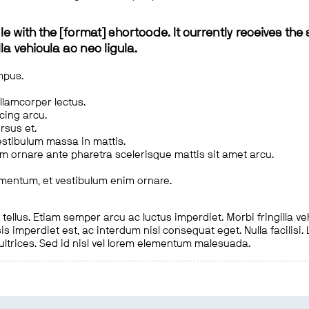
le with the [format] shortcode. It currently receives the 
a vehicula ac nec ligula.
mpus.
ullamcorper lectus.
scing arcu.
rsus et.
estibulum massa in mattis.
em ornare ante pharetra scelerisque mattis sit amet arcu.
imentum, et vestibulum enim ornare.
ellus. Etiam semper arcu ac luctus imperdiet. Morbi fringilla ve
is imperdiet est, ac interdum nisl consequat eget. Nulla facilisi
 ultrices. Sed id nisl vel lorem elementum malesuada.