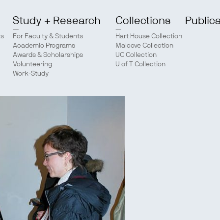
Study + Research
Collections
Public
ts
For Faculty & Students
Hart House Collection
Academic Programs
Malcove Collection
Awards & Scholarships
UC Collection
Volunteering
U of T Collection
Work-Study