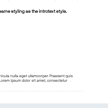
same styling as the introtext style.
hicula nulla eget ullamcorper. Praesent quis
. Lorem ipsum dolor sit amet, consectetur