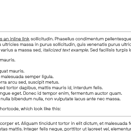
is an inline link
sollicitudin. Phasellus condimentum pellentesque l
 ultricies massa in purus sollicitudin, quis venenatis purus ultrice
, varius a massa sed,
italicized text example
. Sed facilisis turpis 
 mauris.
quat mauris.
m malesuada semper ligula.
rra arcu sed, suscipit metus.
ed tortor dapibus, mattis mauris id, interdum felis.
congue eget. Donec id tempor enim, fermentum auctor quam.
us nulla bibendum nulla, non vulputate lacus ante nec massa.
hortcode, which look like this:
corper et. Aliquam tincidunt tortor in elit dictum, et malesuada 
tas mattis. Integer felis neque, porttitor ut laoreet vel, elemen