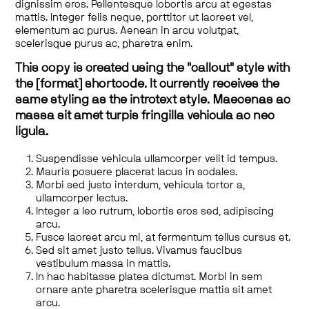
dignissim eros. Pellentesque lobortis arcu at egestas
mattis. Integer felis neque, porttitor ut laoreet vel,
elementum ac purus. Aenean in arcu volutpat,
scelerisque purus ac, pharetra enim.
This copy is created using the "callout" style with
the [format] shortcode. It currently receives the
same styling as the introtext style. Maecenas ac
massa sit amet turpis fringilla vehicula ac nec
ligula.
Suspendisse vehicula ullamcorper velit id tempus.
Mauris posuere placerat lacus in sodales.
Morbi sed justo interdum, vehicula tortor a,
ullamcorper lectus.
Integer a leo rutrum, lobortis eros sed, adipiscing
arcu.
Fusce laoreet arcu mi, at fermentum tellus cursus et.
Sed sit amet justo tellus. Vivamus faucibus
vestibulum massa in mattis.
In hac habitasse platea dictumst. Morbi in sem
ornare ante pharetra scelerisque mattis sit amet
arcu.