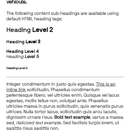
vehicula.
The following content sub-headings are available using
default HTML heading tags:
Heading
Level 2
Heading
Level 3
Heading
Level 4
Heading
Level 5
Heading
Level 6
Integer condimentum in justo quis egestas.
This is an
inline link
sollicitudin. Phasellus condimentum
pellentesque libero, vel ultricies enim. Quisque vel lacus
egestas, mollis tellus non, volutpat ante. Phasellus
ultricies massa in purus sollicitudin, quis venenatis purus
ultrices. Nulla tortor lacus, sollicitudin quis arcu iaculis,
dignissim ornare risus.
Bold text example
, varius a massa
sed,
italicized text example
. Sed facilisis turpis lorem, ut
sagittis risus sagittis non.