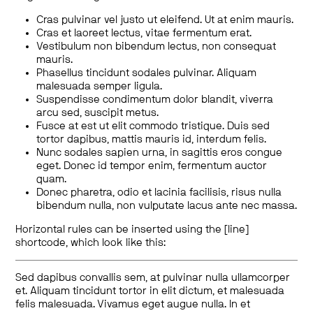
Cras pulvinar vel justo ut eleifend. Ut at enim mauris.
Cras et laoreet lectus, vitae fermentum erat.
Vestibulum non bibendum lectus, non consequat
mauris.
Phasellus tincidunt sodales pulvinar. Aliquam
malesuada semper ligula.
Suspendisse condimentum dolor blandit, viverra
arcu sed, suscipit metus.
Fusce at est ut elit commodo tristique. Duis sed
tortor dapibus, mattis mauris id, interdum felis.
Nunc sodales sapien urna, in sagittis eros congue
eget. Donec id tempor enim, fermentum auctor
quam.
Donec pharetra, odio et lacinia facilisis, risus nulla
bibendum nulla, non vulputate lacus ante nec massa.
Horizontal rules can be inserted using the [line]
shortcode, which look like this:
Sed dapibus convallis sem, at pulvinar nulla ullamcorper
et. Aliquam tincidunt tortor in elit dictum, et malesuada
felis malesuada. Vivamus eget augue nulla. In et