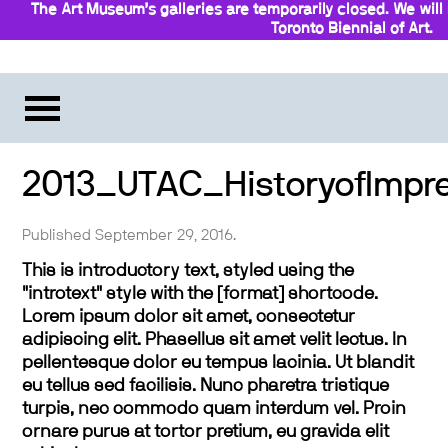
The Art Museum’s galleries are temporarily closed. We wil
Toronto Biennial of Art.
Stay updated
2013_UTAC_HistoryofImpr
Published September 29, 2016.
This is introductory text, styled using the
"introtext" style with the [format] shortcode.
Lorem ipsum dolor sit amet, consectetur
adipiscing elit. Phasellus sit amet velit lectus. In
pellentesque dolor eu tempus lacinia. Ut blandit
eu tellus sed facilisis. Nunc pharetra tristique
turpis, nec commodo quam interdum vel. Proin
ornare purus at tortor pretium, eu gravida elit